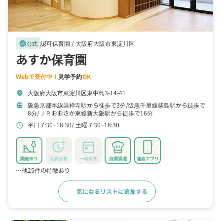
認可保育園 /
大阪府大阪市東淀川区
verified
公式
あすか保育園
Webで受付中！
見学予約
OK
大阪府大阪市東淀川区東中島3-14-41
location_on
阪急京都本線崇禅寺駅から徒歩で3分
阪急千里線柴島駅から徒歩で
train
8分
ＪＲおおさか東線新大阪駅から徒歩で16分
平日 7:30~18:30
土曜 7:30~18:30
schedule
園庭あり
延長保育
一時保育
自園調理
連絡アプリ
…他25件の特徴あり
気になるリストに追加する
詳細をみる