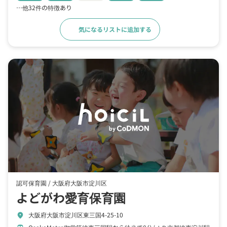
…他32件の特徴あり
気になるリストに追加する
詳細をみる
認可保育園 /
大阪府大阪市淀川区
よどがわ愛育保育園
大阪府大阪市淀川区東三国4-25-10
location_on