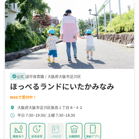
認可保育園 /
大阪府大阪市淀川区
verified
公式
ほっぺるランドにいたかみなみ
Webで受付中！
大阪府大阪市淀川区新高１丁目８−４２
location_on
平日 7:30~19:30
土曜 7:30~18:30
schedule
園庭あり
延長保育
一時保育
自園調理
連絡アプリ