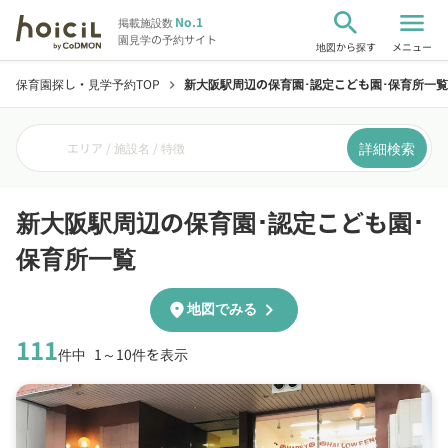
search
menu
No.1
掲載施設数
園見学の予約サイト
地図から探す
メニュー
保育園探し・見学予約TOP
新大阪駅周辺の保育園･認定こども園･保育所一覧
chevron_right
詳細検索
エリア / 施設名 / 特徴
新大阪駅周辺の保育園･認定こども園･
保育所一覧
chevron_right
location_on
地図でみる
111
件中
1～10件を表示