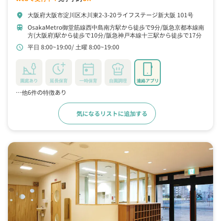
大阪府大阪市淀川区木川東2-3-20ライフステージ新大阪 101号
location_on
OsakaMetro御堂筋線西中島南方駅から徒歩で9分
阪急京都本線南
train
方(大阪府)駅から徒歩で10分
阪急神戸本線十三駅から徒歩で17分
平日 8:00~19:00
土曜 8:00~19:00
schedule
園庭あり
延長保育
一時保育
自園調理
連絡アプリ
…他6件の特徴あり
気になるリストに追加する
詳細をみる