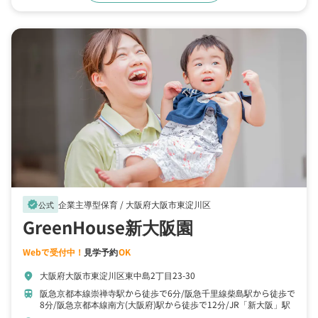
企業主導型保育 /
大阪府大阪市東淀川区
verified
公式
GreenHouse新大阪園
Webで受付中！
見学予約
OK
大阪府大阪市東淀川区東中島2丁目23-30
location_on
阪急京都本線崇禅寺駅から徒歩で6分
阪急千里線柴島駅から徒歩で
train
8分
阪急京都本線南方(大阪府)駅から徒歩で12分
JR「新大阪」駅
から徒歩で15分