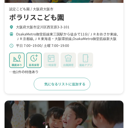
認定こども園 /
大阪府大阪市
ポラリスこども園
大阪府大阪市淀川区西宮原3-3-101
location_on
OsakaMetro御堂筋線東三国駅から徒歩で11分
ＪＲおおさか東線,
train
ＪＲ京都線,ＪＲ東海道・大阪環状線,OsakaMetro御堂筋線新大阪
駅から徒歩で20分
阪急宝塚本線三国(大阪府)駅から徒歩で15分
平日 7:00~19:00
土曜 7:00~19:00
schedule
園庭あり
延長保育
一時保育
自園調理
連絡アプリ
…他1件の特徴あり
気になるリストに追加する
詳細をみる