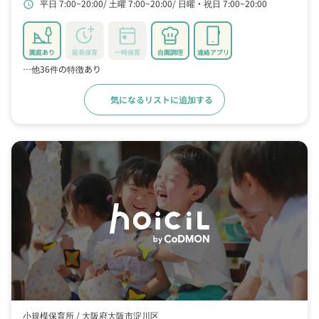
平日 7:00~20:00
土曜 7:00~20:00
日曜・祝日 7:00~20:00
schedule
園庭あり
延長保育
一時保育
自園調理
連絡アプリ
…他36件の特徴あり
気になるリストに追加する
詳細をみる
小規模保育所 /
大阪府大阪市淀川区