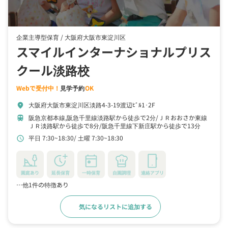
企業主導型保育 /
大阪府大阪市東淀川区
スマイルインターナショナルプリス
クール淡路校
Webで受付中！
見学予約
OK
大阪府大阪市東淀川区淡路4-3-19渡辺ﾋﾞﾙ1･2F
location_on
阪急京都本線,阪急千里線淡路駅から徒歩で2分
ＪＲおおさか東線
train
ＪＲ淡路駅から徒歩で8分
阪急千里線下新庄駅から徒歩で13分
平日 7:30~18:30
土曜 7:30~18:30
schedule
園庭あり
延長保育
一時保育
自園調理
連絡アプリ
…他1件の特徴あり
気になるリストに追加する
詳細をみる