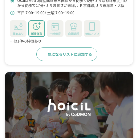
OsakaMetro御堂筋線東三国駅から徒歩で8分
ＪＲ京都線東淀川駅
train
から徒歩で17分
ＪＲおおさか東線,ＪＲ京都線,ＪＲ東海道・大阪
環状線,OsakaMetro御堂筋線新大阪駅から徒歩で21分
平日 7:00~19:00
土曜 7:00~19:00
schedule
園庭あり
延長保育
一時保育
自園調理
連絡アプリ
…他1件の特徴あり
気になるリストに追加する
詳細をみる