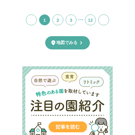
…
1
2
3
12
chevron_right
location_on
地図でみる