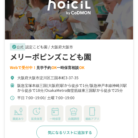
認定こども園 /
大阪府大阪市
verified
公式
メリーポピンズこども園
Webで受付中！
見学予約
OK
一時保育相談
OK
大阪府大阪市淀川区三国本町3-37-35
location_on
阪急宝塚本線三国(大阪府)駅から徒歩で1分
阪急神戸本線神崎川駅
train
から徒歩で18分
OsakaMetro御堂筋線東三国駅から徒歩で25分
平日 7:00~19:00
土曜 7:00~19:00
schedule
園庭あり
延長保育
一時保育
自園調理
連絡アプリ
気になるリストに追加する
詳細をみる