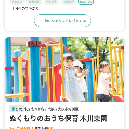
園庭あり
延長保育
一時保育
自園調理
連絡アプリ
…他4件の特徴あり
気になるリストに追加する
詳細をみる
小規模保育所 /
大阪府大阪市淀川区
verified
公式
ぬくもりのおうち保育 木川東園
Webで受付中！
見学予約
OK