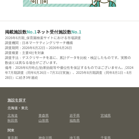
掲載施設数
No.1
ネット受付施設数
No.1
2026年6月期_保育園検索サイトにおける市場調査
調査機関：日本マーケティングリサーチ機構
調査期間：2026年6月22日～2026年6月26日
調査概要：主要4社を対象
調査手法：デスクリサーチを基に、累計データを比較・検証したものです。実際の
数値とは異なる場合がございます。
備考：2026年6月時点/効果効能等や優位性を保証するものではございません。/2024
年7月期調査（同年6月26日～7月31日実施）、2025年8月期調査（同年8月1日～8月
28日）に続き3年連続
施設を探す
北海道・東北
北海道
青森県
岩手県
宮城県
秋田県
山形県
福島県
関東
東京都
神奈川県
埼玉県
千葉県