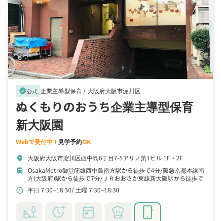
企業主導型保育 /
大阪府大阪市淀川区
verified
公式
ぬくもりのおうち企業主導型保育
新大阪園
Webで受付中！
見学予約
OK
大阪府大阪市淀川区西中島6丁目7-5アサノ第1ビル 1F・2F
location_on
OsakaMetro御堂筋線西中島南方駅から徒歩で4分
阪急京都本線南
train
方(大阪府)駅から徒歩で7分
ＪＲおおさか東線新大阪駅から徒歩で
12分
平日 7:30~18:30
土曜 7:30~18:30
schedule