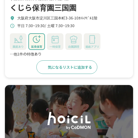
くじら保育園三国園
大阪府大阪市淀川区三国本町3-36-10ｶﾄﾚｱﾋﾞﾙ1階
location_on
平日 7:30~19:30
土曜 7:30~19:30
schedule
園庭あり
延長保育
一時保育
自園調理
連絡アプリ
…他1件の特徴あり
気になるリストに追加する
詳細をみる