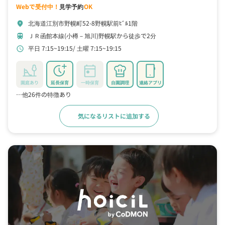
Webで受付中！
見学予約
OK
北海道江別市野幌町52-8野幌駅前ﾋﾞﾙ1階
location_on
ＪＲ函館本線(小樽－旭川)野幌駅から徒歩で2分
train
平日 7:15~19:15
土曜 7:15~19:15
schedule
園庭あり
延長保育
一時保育
自園調理
連絡アプリ
…他26件の特徴あり
気になるリストに追加する
詳細をみる