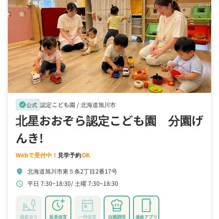
認定こども園 /
北海道旭川市
verified
公式
北星おおぞら認定こども園 分園げ
んき!
Webで受付中！
見学予約
OK
北海道旭川市東５条2丁目2番17号
location_on
平日 7:30~18:30
土曜 7:30~18:30
schedule
園庭あり
延長保育
一時保育
自園調理
連絡アプリ