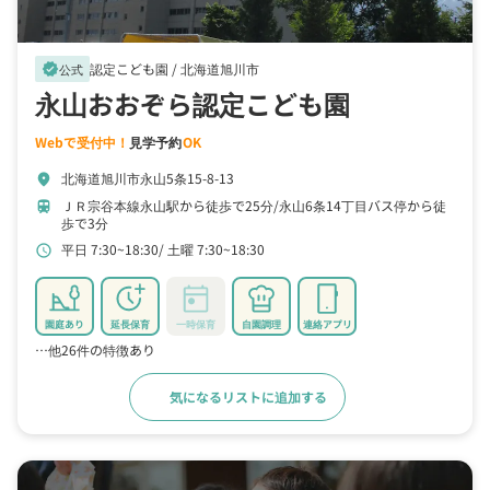
認定こども園 /
北海道旭川市
verified
公式
永山おおぞら認定こども園
Webで受付中！
見学予約
OK
北海道旭川市永山5条15-8-13
location_on
ＪＲ宗谷本線永山駅から徒歩で25分
永山6条14丁目バス停から徒
train
歩で3分
平日 7:30~18:30
土曜 7:30~18:30
schedule
園庭あり
延長保育
一時保育
自園調理
連絡アプリ
…他26件の特徴あり
気になるリストに追加する
詳細をみる