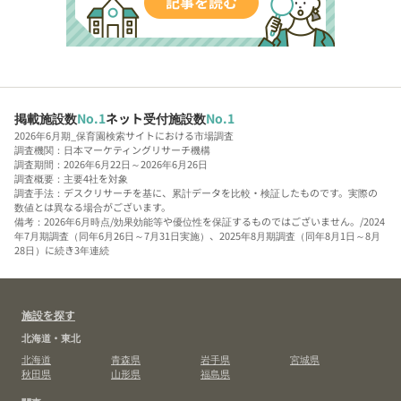
掲載施設数
No.1
ネット受付施設数
No.1
2026年6月期_保育園検索サイトにおける市場調査
調査機関：日本マーケティングリサーチ機構
調査期間：2026年6月22日～2026年6月26日
調査概要：主要4社を対象
調査手法：デスクリサーチを基に、累計データを比較・検証したものです。実際の
数値とは異なる場合がございます。
備考：2026年6月時点/効果効能等や優位性を保証するものではございません。/2024
年7月期調査（同年6月26日～7月31日実施）、2025年8月期調査（同年8月1日～8月
28日）に続き3年連続
施設を探す
北海道・東北
北海道
青森県
岩手県
宮城県
秋田県
山形県
福島県