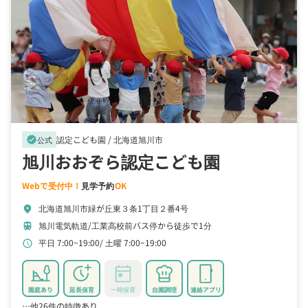
認定こども園 /
北海道旭川市
verified
公式
旭川おおぞら認定こども園
Webで受付中！
見学予約
OK
北海道旭川市緑が丘東３条1丁目２番4号
location_on
旭川電気軌道/工業高校前バス停から徒歩で1分
train
平日 7:00~19:00
土曜 7:00~19:00
schedule
園庭あり
延長保育
一時保育
自園調理
連絡アプリ
…他26件の特徴あり