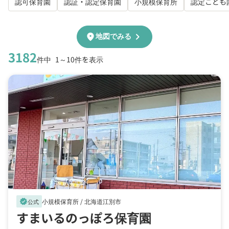
認可保育園
認証・認定保育園
小規模保育所
認定こども
chevron_right
location_on
地図でみる
3182
件中
1～10件を表示
小規模保育所 /
北海道江別市
verified
公式
すまいるのっぽろ保育園