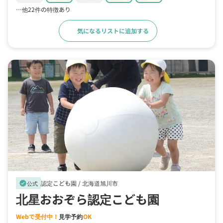
…他22件の特徴あり
気になるリストに追加する
詳細をみる
認定こども園 /
北海道旭川市
verified
公式
北星おおぞら認定こども園
Webで受付中！
見学予約
OK