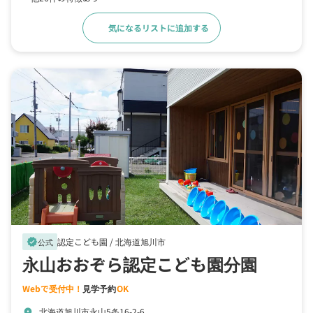
気になるリストに追加する
詳細をみる
認定こども園 /
北海道旭川市
verified
公式
永山おおぞら認定こども園分園
Webで受付中！
見学予約
OK
北海道旭川市永山5条16-2-6
location_on