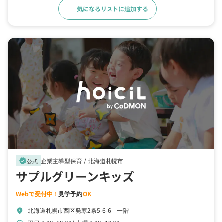
気になるリストに追加する
詳細をみる
企業主導型保育 /
北海道札幌市
verified
公式
サプルグリーンキッズ
Webで受付中！
見学予約
OK
北海道札幌市西区発寒2条5-6-6 一階
location_on