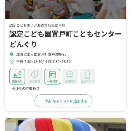
認定こども園 /
北海道常呂郡置戸町
認定こども園置戸町こどもセンター
どんぐり
北海道常呂郡置戸町置戸398-85
location_on
平日 7:30~18:30
土曜 7:30~18:30
schedule
園庭あり
延長保育
一時保育
自園調理
連絡アプリ
…他1件の特徴あり
気になるリストに追加する
詳細をみる