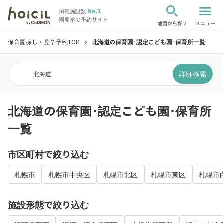
search
menu
No.1
掲載施設数
園見学の予約サイト
地図から探す
メニュー
保育園探し・見学予約TOP
北海道の保育園･認定こども園･保育所一覧
chevron_right
詳細検索
北海道
北海道の保育園･認定こども園･保育所
一覧
市区町村で絞り込む
札幌市
札幌市中央区
札幌市北区
札幌市東区
札幌市
施設形態で絞り込む