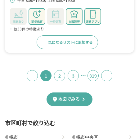
平日 8:00~19:30
土曜 8:00~19:30
schedule
園庭あり
延長保育
一時保育
自園調理
連絡アプリ
…他33件の特徴あり
気になるリストに追加する
詳細をみる
…
1
2
3
319
chevron_right
location_on
地図でみる
市区町村で絞り込む
chevron_right
chevron_right
札幌市
札幌市中央区