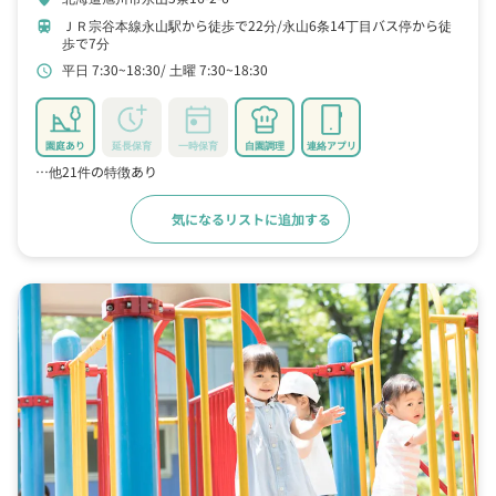
ＪＲ宗谷本線永山駅から徒歩で22分
永山6条14丁目バス停から徒
train
歩で7分
平日 7:30~18:30
土曜 7:30~18:30
schedule
園庭あり
延長保育
一時保育
自園調理
連絡アプリ
…他21件の特徴あり
気になるリストに追加する
詳細をみる