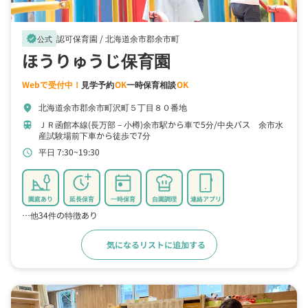
認可保育園 /
北海道余市郡余市町
verified
公式
ほうりゅうじ保育園
Webで受付中！
見学予約
OK
一時保育相談
OK
北海道余市郡余市町沢町５丁目８０番地
location_on
ＪＲ函館本線(長万部－小樽)余市駅から車で5分
中央バス 余市水
train
産試験場前下車から徒歩で7分
平日 7:30~19:30
schedule
園庭あり
延長保育
一時保育
自園調理
連絡アプリ
…他34件の特徴あり
気になるリストに追加する
詳細をみる