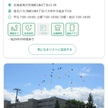
北海道旭川市旭町2条6丁目12-38
location_on
道北バス/旭町2条6丁目バス停から徒歩で2分
train
平日 7:00~19:00
土曜 7:00~19:00
日曜・祝日 7:00~18:00
schedule
園庭あり
延長保育
一時保育
自園調理
連絡アプリ
…他29件の特徴あり
気になるリストに追加する
詳細をみる