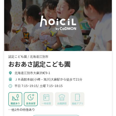
認定こども園 /
北海道江別市
おおあさ認定こども園
北海道江別市大麻沢町9-1
location_on
ＪＲ函館本線(小樽－旭川)大麻駅から徒歩で21分
train
平日 7:15~19:15
土曜 7:15~18:15
schedule
園庭あり
延長保育
一時保育
自園調理
連絡アプリ
…他1件の特徴あり