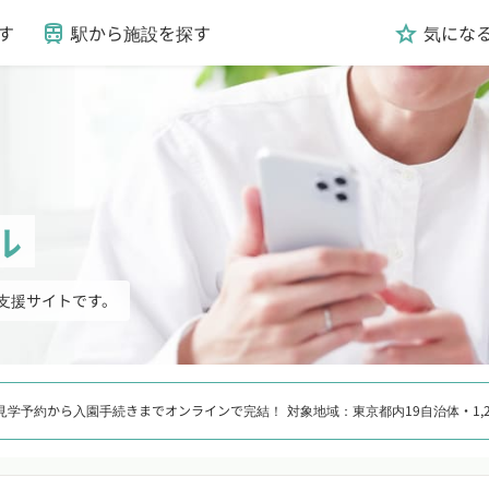
す
駅から施設を探す
気にな
train
grade
ル
支援サイトです。
見学予約から入園手続きまでオンラインで完結！
対象地域：東京都内19自治体・1,2