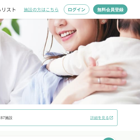
るリスト
施設の方はこちら
ログイン
無料会員登録
87施設
詳細を見る
open_in_new