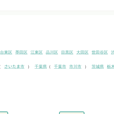
台東区
墨田区
江東区
品川区
目黒区
大田区
世田谷区
（
さいたま市
）
千葉県
（
千葉市
市川市
）
茨城県
栃