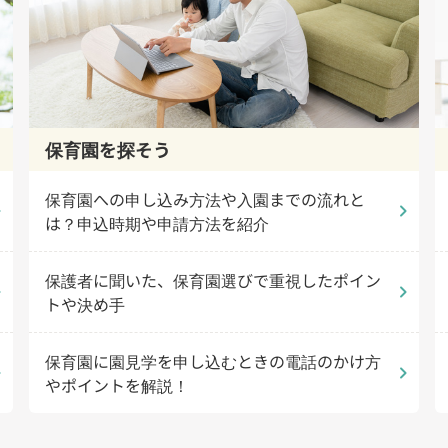
保育園を探そう
保育園への申し込み方法や入園までの流れと
_right
chevron_right
は？申込時期や申請方法を紹介
保護者に聞いた、保育園選びで重視したポイン
_right
chevron_right
トや決め手
保育園に園見学を申し込むときの電話のかけ方
_right
chevron_right
やポイントを解説！