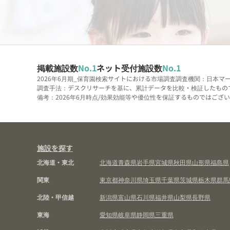
掲載施設数
No.1
ネット受付施設数
No.1
2026年6月期_保育園検索サイトにおける市場調査
調査機関：日本マ
調査手法：デスクリサーチを基に、累計データを比較・検証したもの
備考：2026年6月時点/効果効能等や優位性を保証するものではございま
施設を探す
北海道・東北
北海道
青森県
岩手県
宮城県
秋田県
山形県
福島県
関東
東京都
神奈川県
埼玉県
千葉県
茨城県
栃木県
群馬
北陸・甲信越
新潟県
富山県
石川県
福井県
山梨県
長野県
東海
愛知県
岐阜県
静岡県
三重県