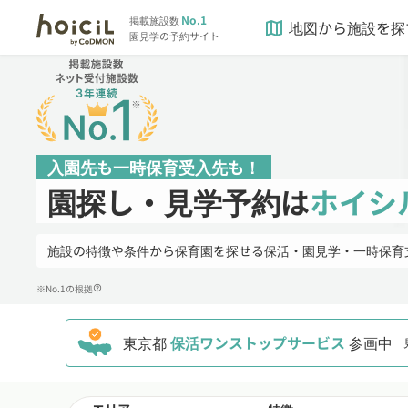
No.1
掲載施設数
地図から施設を探
map
園見学の予約サイト
入園先も一時保育受入先も！
園探し・見学予約は
ホイシ
施設の特徴や条件から保育園を探せる保活・園見学・一時保育
※No.1の根拠
help_outline
東京都
保活ワンストップサービス
参画中