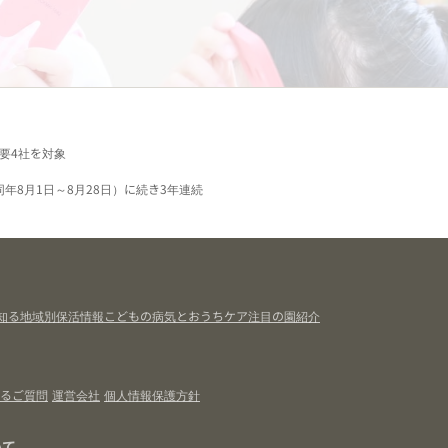
要4社を対象
同年8月1日～8月28日）に続き3年連続
知る
地域別保活情報
こどもの病気とおうちケア
注目の園紹介
るご質問
運営会社
個人情報保護方針
いて