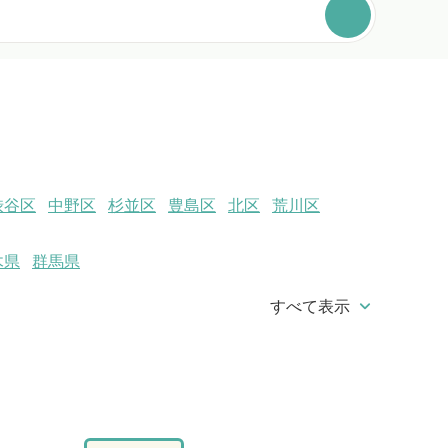
渋谷区
中野区
杉並区
豊島区
北区
荒川区
木県
群馬県
keyboard_arrow_down
すべて表示