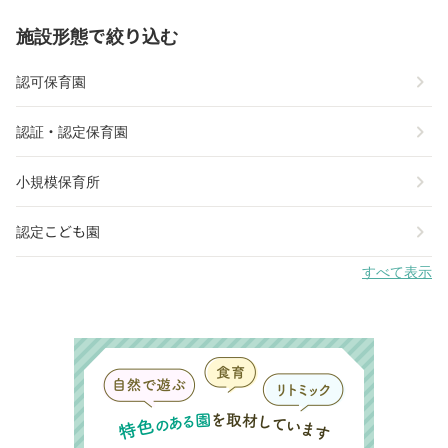
施設形態で絞り込む
chevron_right
認可保育園
chevron_right
認証・認定保育園
chevron_right
小規模保育所
chevron_right
認定こども園
すべて表示