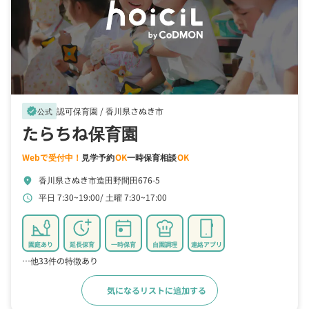
認可保育園 /
香川県さぬき市
verified
公式
たらちね保育園
Webで受付中！
見学予約
OK
一時保育相談
OK
香川県さぬき市造田野間田676-5
location_on
平日 7:30~19:00
土曜 7:30~17:00
schedule
園庭あり
延長保育
一時保育
自園調理
連絡アプリ
…他33件の特徴あり
気になるリストに追加する
詳細をみる