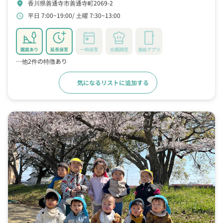
香川県善通寺市善通寺町2069-2
location_on
平日 7:00~19:00
土曜 7:30~13:00
schedule
園庭あり
延長保育
一時保育
自園調理
連絡アプリ
…他2件の特徴あり
気になるリストに追加する
詳細をみる