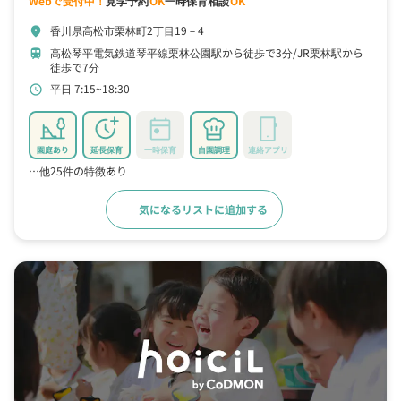
Webで受付中！
見学予約
OK
一時保育相談
OK
香川県高松市栗林町2丁目19－4
location_on
高松琴平電気鉄道琴平線栗林公園駅から徒歩で3分
JR栗林駅から
train
徒歩で7分
平日 7:15~18:30
schedule
園庭あり
延長保育
一時保育
自園調理
連絡アプリ
…他25件の特徴あり
気になるリストに追加する
詳細をみる