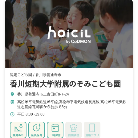
認定こども園 /
香川県善通寺市
香川短期大学附属のぞみこども園
香川県善通寺市上古田町8-7-24
location_on
高松琴平電気鉄道琴平線,高松琴平電気鉄道長尾線,高松琴平電気鉄
train
道志度線瓦町駅から徒歩で8分
平日 8:30~19:00
schedule
園庭あり
延長保育
一時保育
自園調理
連絡アプリ