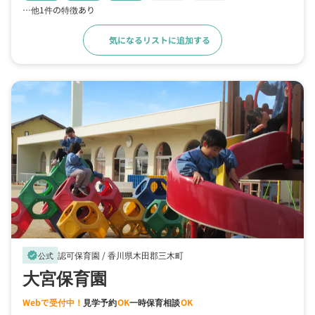
…他1件の特徴あり
気になるリストに追加する
詳細をみる
認可保育園 /
香川県木田郡三木町
verified
公式
大宮保育園
Webで受付中！
見学予約
OK
一時保育相談
OK