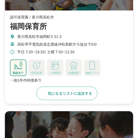
認可保育園 /
香川県高松市
福岡保育所
香川県高松市福岡町3-31-3
location_on
高松琴平電気鉄道志度線沖松島駅から徒歩で6分
train
平日 7:30~18:30
土曜 7:30~12:30
schedule
園庭あり
延長保育
一時保育
自園調理
連絡アプリ
…他1件の特徴あり
気になるリストに追加する
詳細をみる