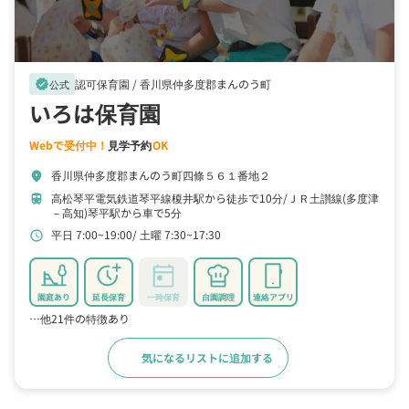
認可保育園 /
香川県仲多度郡まんのう町
verified
公式
いろは保育園
Webで受付中！
見学予約
OK
香川県仲多度郡まんのう町四條５６１番地２
location_on
高松琴平電気鉄道琴平線榎井駅から徒歩で10分
ＪＲ土讃線(多度津
train
－高知)琴平駅から車で5分
平日 7:00~19:00
土曜 7:30~17:30
schedule
園庭あり
延長保育
一時保育
自園調理
連絡アプリ
…他21件の特徴あり
気になるリストに追加する
詳細をみる