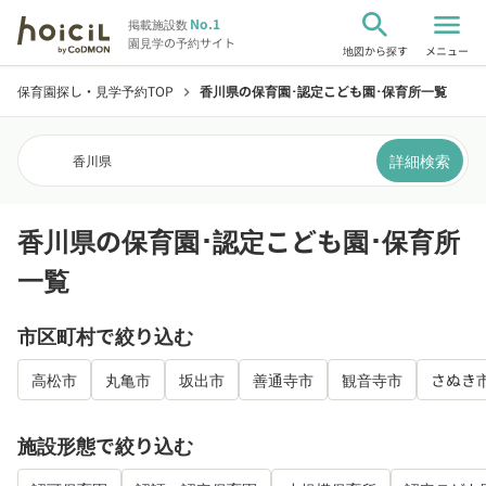
search
menu
No.1
掲載施設数
園見学の予約サイト
地図から探す
メニュー
保育園探し・見学予約TOP
香川県の保育園･認定こども園･保育所一覧
chevron_right
詳細検索
香川県
香川県の保育園･認定こども園･保育所
一覧
市区町村で絞り込む
高松市
丸亀市
坂出市
善通寺市
観音寺市
さぬき
施設形態で絞り込む