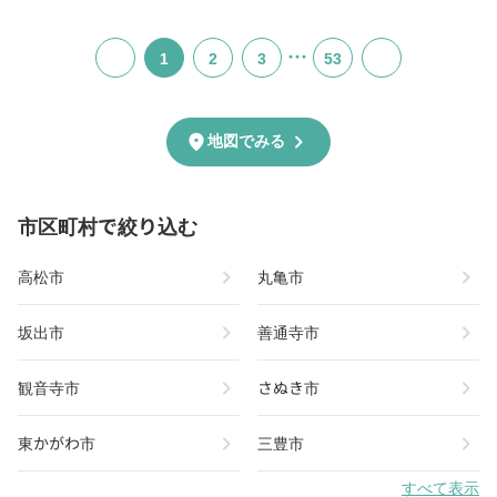
…
1
2
3
53
chevron_right
location_on
地図でみる
市区町村で絞り込む
chevron_right
chevron_right
高松市
丸亀市
chevron_right
chevron_right
坂出市
善通寺市
chevron_right
chevron_right
観音寺市
さぬき市
chevron_right
chevron_right
東かがわ市
三豊市
すべて表示