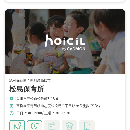
認可保育園 /
香川県高松市
松島保育所
香川県高松市松島町3-13-6
location_on
高松琴平電気鉄道志度線松島二丁目駅から徒歩で13分
train
平日 7:30~19:00
土曜 7:30~12:30
schedule