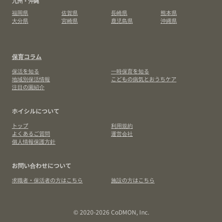
九州・沖縄
福岡県
佐賀県
長崎県
熊本県
大分県
宮崎県
鹿児島県
沖縄県
保育コラム
保活を知る
一時保育を知る
地域別保活情報
こどもの病気とおうちケア
注目の園紹介
ホイシルについて
トップ
利用規約
よくあるご質問
運営会社
個人情報保護方針
お問い合わせについて
求職者・保活者の方はこちら
施設の方はこちら
© 2020-2026 CoDMON, Inc.