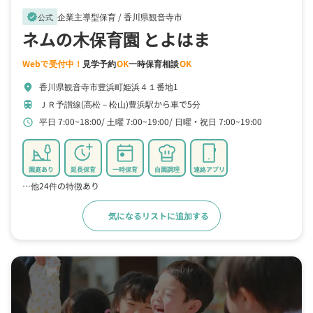
企業主導型保育 /
香川県観音寺市
verified
公式
ネムの木保育園 とよはま
Webで受付中！
見学予約
OK
一時保育相談
OK
香川県観音寺市豊浜町姫浜４１番地1
location_on
ＪＲ予讃線(高松－松山)豊浜駅から車で5分
train
平日 7:00~18:00
土曜 7:00~19:00
日曜・祝日 7:00~19:00
schedule
園庭あり
延長保育
一時保育
自園調理
連絡アプリ
…他24件の特徴あり
気になるリストに追加する
詳細をみる