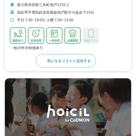
香川県木田郡三木町池戸2155-2
location_on
高松琴平電気鉄道長尾線池戸駅から徒歩で15分
train
平日 7:30~19:00
土曜 7:30~13:00
schedule
園庭あり
延長保育
一時保育
自園調理
連絡アプリ
…他19件の特徴あり
気になるリストに追加する
詳細をみる