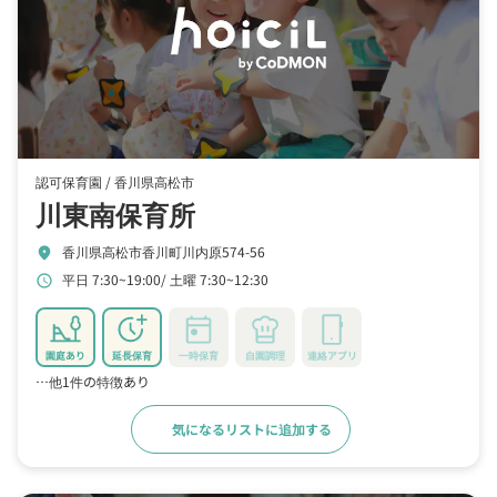
認可保育園 /
香川県高松市
川東南保育所
香川県高松市香川町川内原574-56
location_on
平日 7:30~19:00
土曜 7:30~12:30
schedule
園庭あり
延長保育
一時保育
自園調理
連絡アプリ
…他1件の特徴あり
気になるリストに追加する
詳細をみる