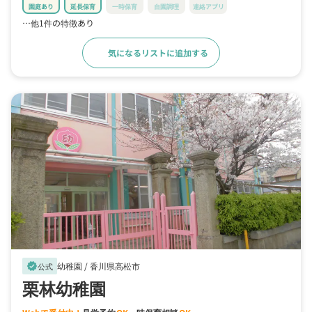
園庭あり
延長保育
一時保育
自園調理
連絡アプリ
…他1件の特徴あり
気になるリストに追加する
詳細をみる
幼稚園 /
香川県高松市
verified
公式
栗林幼稚園