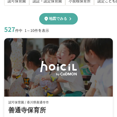
認可保育園
認証・認定保育園
小規模保育所
認定こども
chevron_right
location_on
地図でみる
527
件中
1～10件を表示
認可保育園 /
香川県善通寺市
善通寺保育所