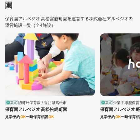
園
保育園アルペジオ 高松宮脇町園を運営する株式会社アルペジオの
運営施設一覧（全4施設）
認可外保育園 /
香川県高松市
企業主導型保育 
公式
公式
verified
verified
保育園アルペジオ 高松松縄町園
保育園アルペジオ 
見学予約
OK
一時保育相談
OK
見学予約
OK
一時保育相