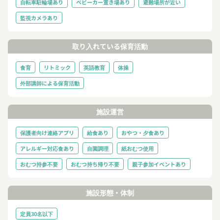
自転車駐輪場あり
ベビーカー置き場あり
避難場所が近い
監視カメラあり
取り入れている保育活動
食育
リトミック
英語教育
体操
外部講師による保育活動
施設運営
保護者向け連絡アプリ
給食あり
おやつ・夕食あり
アレルギー対応食あり
自園調理
紙おむつ使用
おむつ持参不要
おむつ持ち帰り不要
親子参加イベントあり
施設形態・体制
定員30名以下