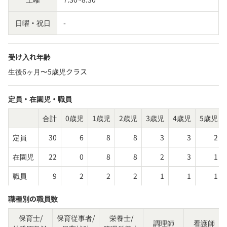
日曜・祝日
-
受け入れ年齢
生後6ヶ月〜5歳児クラス
定員・在園児・職員
合計
0歳児
1歳児
2歳児
3歳児
4歳児
5歳児
定員
30
6
8
8
3
3
2
在園児
22
0
8
8
2
3
1
職員
9
2
2
2
1
1
1
職種別の職員数
保育士/
保育従事者/
栄養士/
調理師
看護師