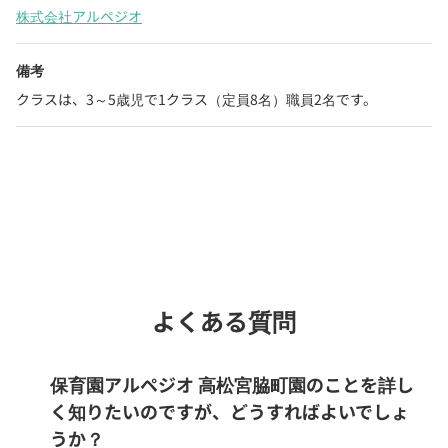
株式会社アルペジオ
備考
クラスは、3～5歳児で1クラス（定員8名）職員2名です。
Webでいつでも受付中！
chevron_right
園見学を予約
よくある質問
保育園アルペジオ 高松宮脇町園のことを詳し
く知りたいのですが、どうすればよいでしょ
うか？