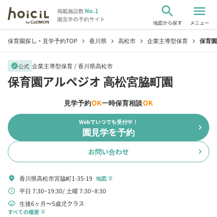
search
menu
No.1
掲載施設数
園見学の予約サイト
地図から探す
メニュー
保育園探し・見学予約TOP
香川県
高松市
企業主導型保育
保育園
chevron_right
chevron_right
chevron_right
chevron_right
企業主導型保育 /
香川県高松市
verified
公式
保育園アルペジオ 高松宮脇町園
見学予約
OK
一時保育相談
OK
Webでいつでも受付中！
chevron_right
園見学を予約
お問い合わせ
chevron_right
香川県高松市宮脇町1-35-19
location_on
地図
keyboard_double_arrow_down
平日 7:30~19:30
土曜 7:30~8:30
schedule
生後6ヶ月〜5歳児クラス
child_care
すべての概要
keyboard_double_arrow_down