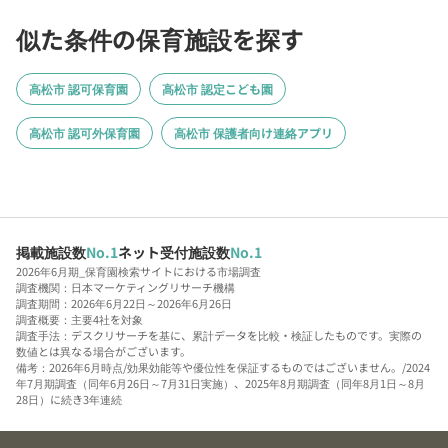
似た条件の保育施設を探す
高松市 認可保育園
高松市 認定こども園
高松市 認可外保育園
高松市 保護者向け連絡アプリ
掲載施設数
No.1
ネット受付施設数
No.1
2026年6月期_保育園検索サイトにおける市場調査
調査機関：日本マーケティングリサーチ機構
調査期間：2026年6月22日～2026年6月26日
調査概要：主要4社を対象
調査手法：デスクリサーチを基に、累計データを比較・検証したものです。実際の
数値とは異なる場合がございます。
備考：2026年6月時点/効果効能等や優位性を保証するものではございません。/2024
年7月期調査（同年6月26日～7月31日実施）、2025年8月期調査（同年8月1日～8月
28日）に続き3年連続