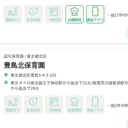
…他17件
園庭あり
延長保育
一時保育
自園調理
連絡アプリ
認可保育園 /
東京都北区
豊島北保育園
東京都北区豊島5-4-3-101
location_on
東京メトロ南北線王子神谷駅から徒歩で21分
都電荒川線梶原駅か
train
から徒歩で28分
…他2件の
園庭あり
延長保育
一時保育
自園調理
連絡アプリ