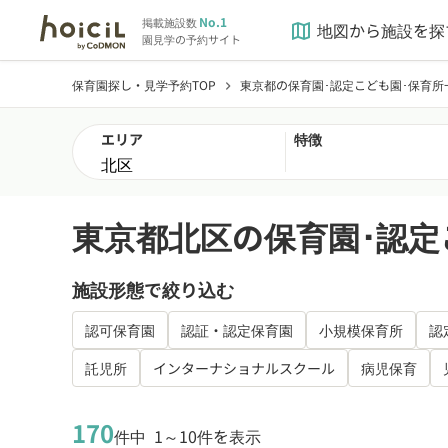
No.1
掲載施設数
地図から施設を探
map
園見学の予約サイト
保育園探し・見学予約TOP
東京都の保育園･認定こども園･保育所
chevron_right
エリア
特徴
東京都北区の保育園･認定
施設形態で絞り込む
認可保育園
認証・認定保育園
小規模保育所
認
託児所
インターナショナルスクール
病児保育
170
件中
1～10件を表示