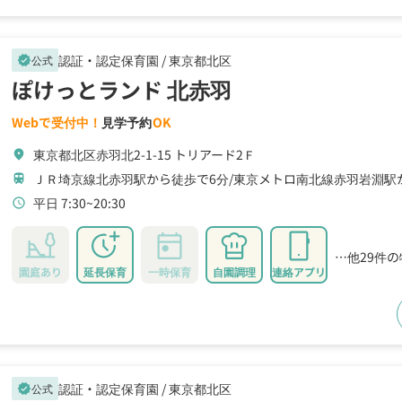
認証・認定保育園 /
東京都北区
公式
verified
ぽけっとランド 北赤羽
Webで受付中！
見学予約
OK
東京都北区赤羽北2-1-15 トリアード2Ｆ
location_on
ＪＲ埼京線北赤羽駅から徒歩で6分
東京メトロ南北線赤羽岩淵駅か
train
平日 7:30~20:30
schedule
…他29件
園庭あり
延長保育
一時保育
自園調理
連絡アプリ
認証・認定保育園 /
東京都北区
公式
verified