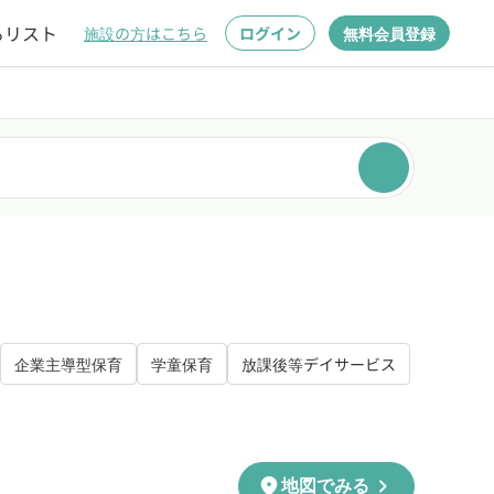
るリスト
施設の方はこちら
ログイン
無料会員登録
企業主導型保育
学童保育
放課後等デイサービス
chevron_right
location_on
地図でみる