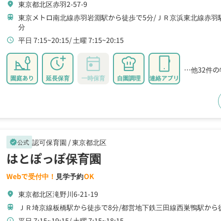
東京都北区赤羽2-57-9
location_on
東京メトロ南北線赤羽岩淵駅から徒歩で5分
ＪＲ京浜東北線赤羽
train
分
平日 7:15~20:15
土曜 7:15~20:15
schedule
…他32件
園庭あり
延長保育
一時保育
自園調理
連絡アプリ
認可保育園 /
東京都北区
公式
verified
はとぽっぽ保育園
Webで受付中！
見学予約
OK
東京都北区滝野川6-21-19
location_on
ＪＲ埼京線板橋駅から徒歩で8分
都営地下鉄三田線西巣鴨駅から
train
平日 7:15~19:15
土曜 7:15~18:15
schedule