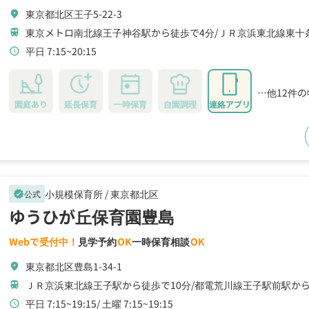
東京都北区王子5-22-3
location_on
東京メトロ南北線王子神谷駅から徒歩で4分
ＪＲ京浜東北線東十
train
平日 7:15~20:15
schedule
…他12件
園庭あり
延長保育
一時保育
自園調理
連絡アプリ
小規模保育所 /
東京都北区
公式
verified
ゆうひが丘保育園豊島
Webで受付中！
見学予約
OK
一時保育相談
OK
東京都北区豊島1-34-1
location_on
ＪＲ京浜東北線王子駅から徒歩で10分
都電荒川線王子駅前駅から
train
平日 7:15~19:15
土曜 7:15~19:15
schedule