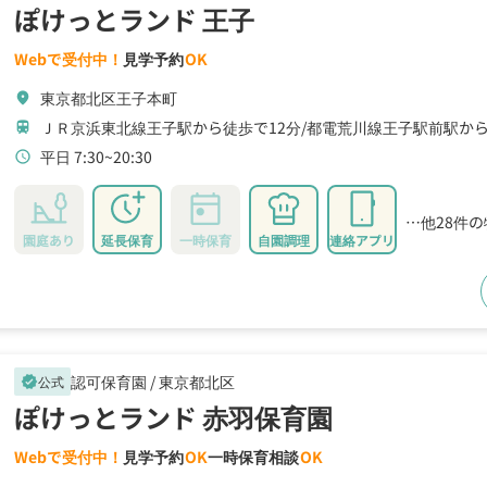
ぽけっとランド 王子
Webで受付中！
見学予約
OK
東京都北区王子本町
location_on
ＪＲ京浜東北線王子駅から徒歩で12分
都電荒川線王子駅前駅から
train
平日 7:30~20:30
schedule
…他28件
園庭あり
延長保育
一時保育
自園調理
連絡アプリ
認可保育園 /
東京都北区
公式
verified
ぽけっとランド 赤羽保育園
Webで受付中！
見学予約
OK
一時保育相談
OK