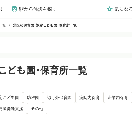
す
駅から施設を探す
気にな
train
grade
一覧
北区の保育園･認定こども園･保育所一覧
chevron_right
こども園･保育所一覧
定こども園
幼稚園
認可外保育園
病院内保育
企業内保育
児童発達支援
その他