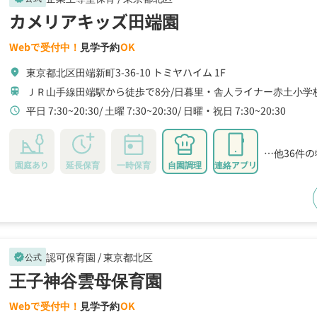
カメリアキッズ田端園
Webで受付中！
見学予約
OK
東京都北区田端新町3-36-10 トミヤハイム 1F
location_on
ＪＲ山手線田端駅から徒歩で8分
日暮里・舎人ライナー赤土小学
train
平日 7:30~20:30
土曜 7:30~20:30
日曜・祝日 7:30~20:30
schedule
…他36件
園庭あり
延長保育
一時保育
自園調理
連絡アプリ
認可保育園 /
東京都北区
公式
verified
王子神谷雲母保育園
Webで受付中！
見学予約
OK