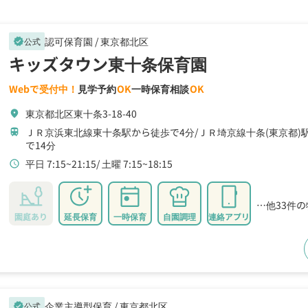
認可保育園 /
東京都北区
公式
verified
キッズタウン東十条保育園
Webで受付中！
見学予約
OK
一時保育相談
OK
東京都北区東十条3-18-40
location_on
ＪＲ京浜東北線東十条駅から徒歩で4分
ＪＲ埼京線十条(東京都)
train
で14分
平日 7:15~21:15
土曜 7:15~18:15
schedule
…他33件
園庭あり
延長保育
一時保育
自園調理
連絡アプリ
企業主導型保育 /
東京都北区
公式
verified