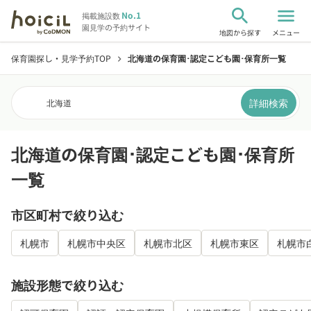
search
menu
No.1
掲載施設数
園見学の予約サイト
地図から探す
メニュー
保育園探し・見学予約TOP
北海道の保育園･認定こども園･保育所一覧
chevron_right
詳細検索
北海道
北海道の保育園･認定こども園･保育所
一覧
市区町村で絞り込む
札幌市
札幌市中央区
札幌市北区
札幌市東区
札幌市
施設形態で絞り込む