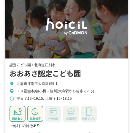
認定こども園 /
北海道江別市
おおあさ認定こども園
北海道江別市大麻沢町9-1
location_on
ＪＲ函館本線(小樽－旭川)大麻駅から徒歩で21分
train
平日 7:15~19:15
土曜 7:15~18:15
schedule
園庭あり
延長保育
一時保育
自園調理
連絡アプリ
…他1件の特徴あり