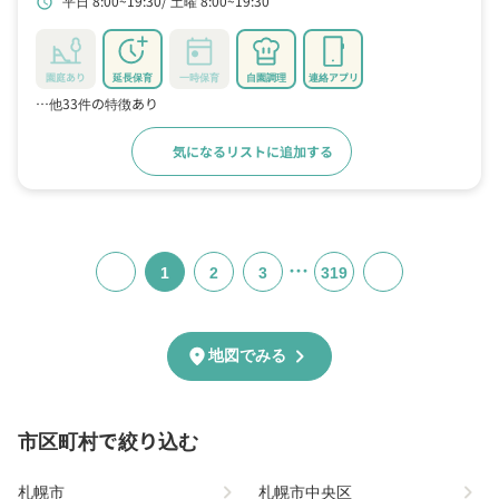
平日 8:00~19:30
土曜 8:00~19:30
schedule
園庭あり
延長保育
一時保育
自園調理
連絡アプリ
…他33件の特徴あり
気になるリストに追加する
詳細をみる
…
1
2
3
319
chevron_right
location_on
地図でみる
市区町村で絞り込む
chevron_right
chevron_right
札幌市
札幌市中央区