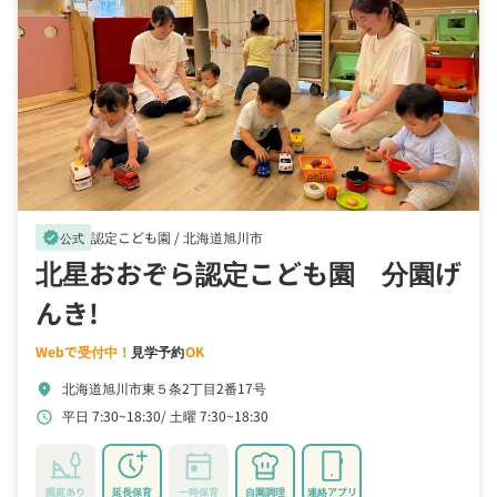
認定こども園 /
北海道旭川市
verified
公式
北星おおぞら認定こども園 分園げ
んき!
Webで受付中！
見学予約
OK
北海道旭川市東５条2丁目2番17号
location_on
平日 7:30~18:30
土曜 7:30~18:30
schedule
園庭あり
延長保育
一時保育
自園調理
連絡アプリ