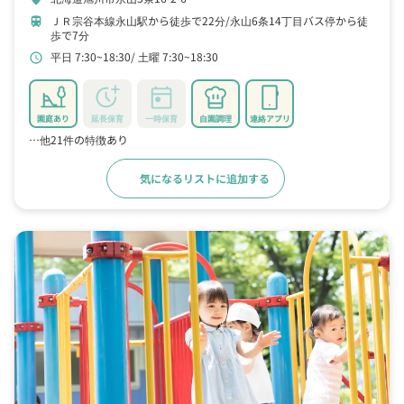
ＪＲ宗谷本線永山駅から徒歩で22分
永山6条14丁目バス停から徒
train
歩で7分
平日 7:30~18:30
土曜 7:30~18:30
schedule
園庭あり
延長保育
一時保育
自園調理
連絡アプリ
…他21件の特徴あり
気になるリストに追加する
詳細をみる