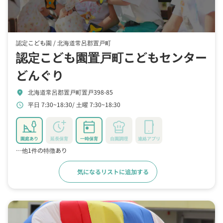
認定こども園 /
北海道常呂郡置戸町
認定こども園置戸町こどもセンター
どんぐり
北海道常呂郡置戸町置戸398-85
location_on
平日 7:30~18:30
土曜 7:30~18:30
schedule
園庭あり
延長保育
一時保育
自園調理
連絡アプリ
…他1件の特徴あり
気になるリストに追加する
詳細をみる