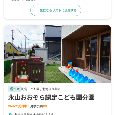
気になるリストに追加する
詳細をみる
認定こども園 /
北海道旭川市
verified
公式
永山おおぞら認定こども園分園
Webで受付中！
見学予約
OK
北海道旭川市永山5条16-2-6
location_on