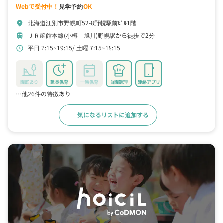
Webで受付中！
見学予約
OK
北海道江別市野幌町52-8野幌駅前ﾋﾞﾙ1階
location_on
ＪＲ函館本線(小樽－旭川)野幌駅から徒歩で2分
train
平日 7:15~19:15
土曜 7:15~19:15
schedule
園庭あり
延長保育
一時保育
自園調理
連絡アプリ
…他26件の特徴あり
気になるリストに追加する
詳細をみる