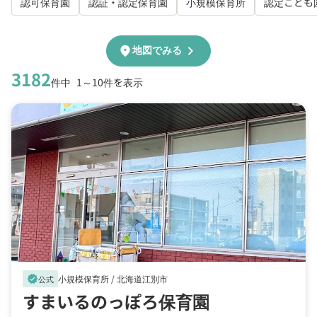
認可保育園
認証・認定保育園
小規模保育所
認定こども
chevron_right
location_on
地図でみる
3182
件中
1～10件を表示
小規模保育所 /
北海道江別市
verified
公式
すまいるのっぽろ保育園