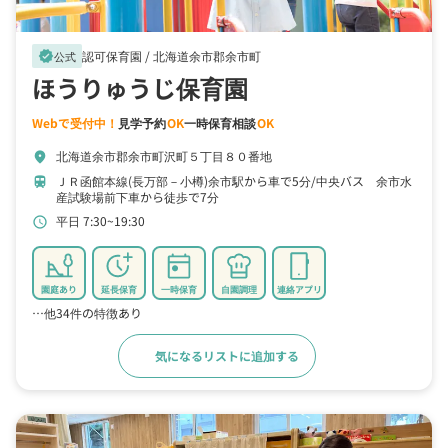
認可保育園 /
北海道余市郡余市町
verified
公式
ほうりゅうじ保育園
Webで受付中！
見学予約
OK
一時保育相談
OK
北海道余市郡余市町沢町５丁目８０番地
location_on
ＪＲ函館本線(長万部－小樽)余市駅から車で5分
中央バス 余市水
train
産試験場前下車から徒歩で7分
平日 7:30~19:30
schedule
園庭あり
延長保育
一時保育
自園調理
連絡アプリ
…他34件の特徴あり
気になるリストに追加する
詳細をみる