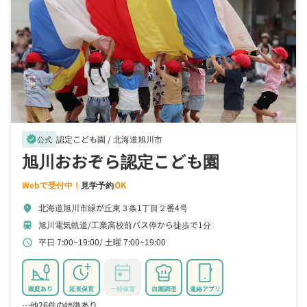
認定こども園 /
北海道旭川市
verified
公式
旭川おおぞら認定こども園
Webで受付中！
見学予約
OK
北海道旭川市緑が丘東３条1丁目２番4号
location_on
旭川電気軌道/工業高校前バス停から徒歩で1分
train
平日 7:00~19:00
土曜 7:00~19:00
schedule
園庭あり
延長保育
一時保育
自園調理
連絡アプリ
…他26件の特徴あり