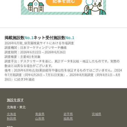
掲載施設数
No.1
ネット受付施設数
No.1
2026年6月期_保育園検索サイトにおける市場調査
調査機関：日本マーケティングリサーチ機構
調査期間：2026年6月22日～2026年6月26日
調査概要：主要4社を対象
調査手法：デスクリサーチを基に、累計データを比較・検証したものです。実際の
数値とは異なる場合がございます。
備考：2026年6月時点/効果効能等や優位性を保証するものではございません。/2024
年7月期調査（同年6月26日～7月31日実施）、2025年8月期調査（同年8月1日～8月
28日）に続き3年連続
施設を探す
北海道・東北
北海道
青森県
岩手県
宮城県
秋田県
山形県
福島県