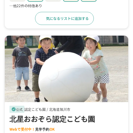
…他22件の特徴あり
気になるリストに追加する
詳細をみる
認定こども園 /
北海道旭川市
verified
公式
北星おおぞら認定こども園
Webで受付中！
見学予約
OK