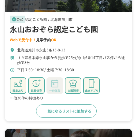
認定こども園 /
北海道旭川市
verified
公式
永山おおぞら認定こども園
Webで受付中！
見学予約
OK
北海道旭川市永山5条15-8-13
location_on
ＪＲ宗谷本線永山駅から徒歩で25分
永山6条14丁目バス停から徒
train
歩で3分
平日 7:30~18:30
土曜 7:30~18:30
schedule
園庭あり
延長保育
一時保育
自園調理
連絡アプリ
…他26件の特徴あり
気になるリストに追加する
詳細をみる