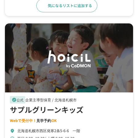
気になるリストに追加する
詳細をみる
企業主導型保育 /
北海道札幌市
verified
公式
サプルグリーンキッズ
Webで受付中！
見学予約
OK
北海道札幌市西区発寒2条5-6-6 一階
location_on