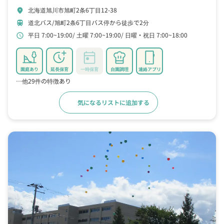
北海道旭川市旭町2条6丁目12-38
location_on
道北バス/旭町2条6丁目バス停から徒歩で2分
train
平日 7:00~19:00
土曜 7:00~19:00
日曜・祝日 7:00~18:00
schedule
園庭あり
延長保育
一時保育
自園調理
連絡アプリ
…他29件の特徴あり
気になるリストに追加する
詳細をみる