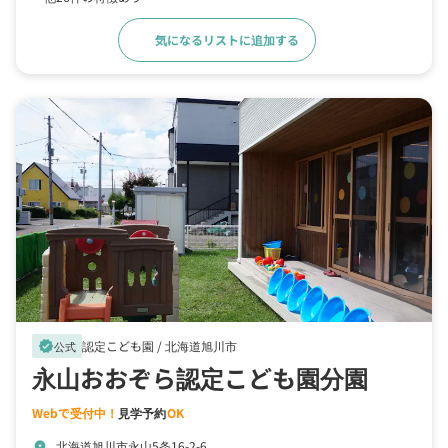
気になるリストに追加する
詳細をみる
認定こども園 /
北海道旭川市
verified
公式
永山おおぞら認定こども園分園
Webで受付中！
見学予約
OK
北海道旭川市永山5条16-2-6
location_on