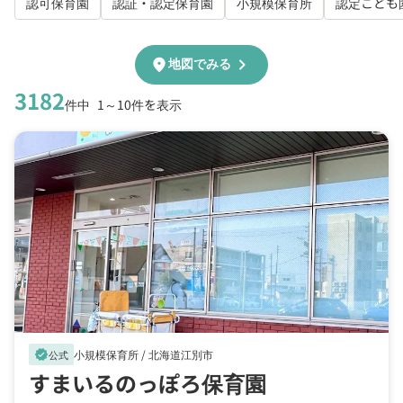
認可保育園
認証・認定保育園
小規模保育所
認定こども
chevron_right
location_on
地図でみる
3182
件中
1～10件を表示
小規模保育所 /
北海道江別市
verified
公式
すまいるのっぽろ保育園