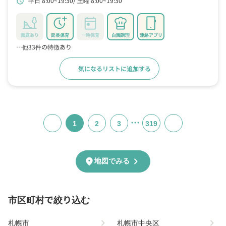
平日 8:00~19:30
土曜 8:00~19:30
schedule
園庭あり
延長保育
一時保育
自園調理
連絡アプリ
…他33件の特徴あり
気になるリストに追加する
詳細をみる
…
1
2
3
319
chevron_right
location_on
地図でみる
市区町村で絞り込む
chevron_right
chevron_right
札幌市
札幌市中央区