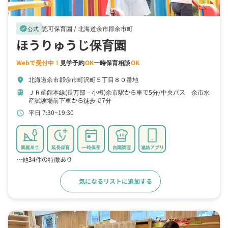
認可保育園 /
北海道余市郡余市町
verified
公式
ほうりゅうじ保育園
Webで受付中！
見学予約
OK
一時保育相談
OK
北海道余市郡余市町沢町５丁目８０番地
location_on
ＪＲ函館本線(長万部－小樽)余市駅から車で5分
中央バス 余市水
train
産試験場前下車から徒歩で7分
平日 7:30~19:30
schedule
園庭あり
延長保育
一時保育
自園調理
連絡アプリ
…他34件の特徴あり
気になるリストに追加する
詳細をみる