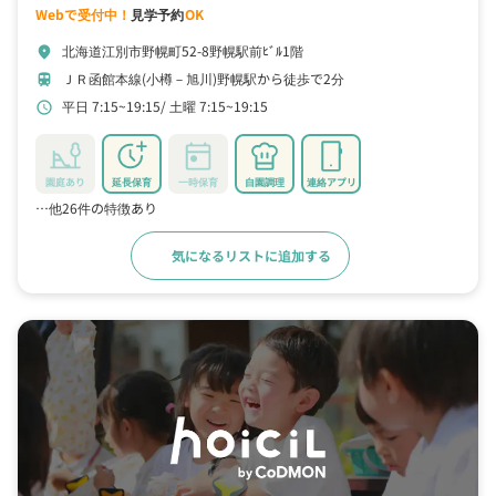
Webで受付中！
見学予約
OK
北海道江別市野幌町52-8野幌駅前ﾋﾞﾙ1階
location_on
ＪＲ函館本線(小樽－旭川)野幌駅から徒歩で2分
train
平日 7:15~19:15
土曜 7:15~19:15
schedule
園庭あり
延長保育
一時保育
自園調理
連絡アプリ
…他26件の特徴あり
気になるリストに追加する
詳細をみる