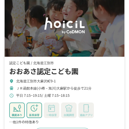
認定こども園 /
北海道江別市
おおあさ認定こども園
北海道江別市大麻沢町9-1
location_on
ＪＲ函館本線(小樽－旭川)大麻駅から徒歩で21分
train
平日 7:15~19:15
土曜 7:15~18:15
schedule
園庭あり
延長保育
一時保育
自園調理
連絡アプリ
…他1件の特徴あり