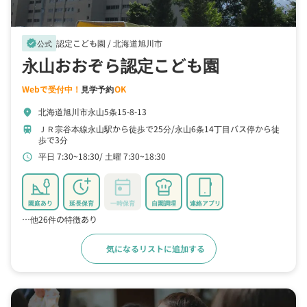
認定こども園 /
北海道旭川市
verified
公式
永山おおぞら認定こども園
Webで受付中！
見学予約
OK
北海道旭川市永山5条15-8-13
location_on
ＪＲ宗谷本線永山駅から徒歩で25分
永山6条14丁目バス停から徒
train
歩で3分
平日 7:30~18:30
土曜 7:30~18:30
schedule
園庭あり
延長保育
一時保育
自園調理
連絡アプリ
…他26件の特徴あり
気になるリストに追加する
詳細をみる