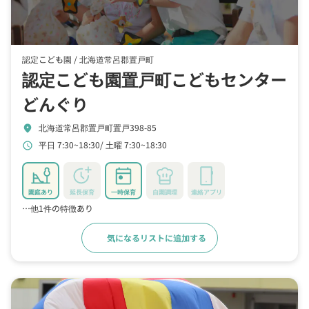
認定こども園 /
北海道常呂郡置戸町
認定こども園置戸町こどもセンター
どんぐり
北海道常呂郡置戸町置戸398-85
location_on
平日 7:30~18:30
土曜 7:30~18:30
schedule
園庭あり
延長保育
一時保育
自園調理
連絡アプリ
…他1件の特徴あり
気になるリストに追加する
詳細をみる