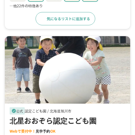
…他22件の特徴あり
気になるリストに追加する
詳細をみる
認定こども園 /
北海道旭川市
verified
公式
北星おおぞら認定こども園
Webで受付中！
見学予約
OK