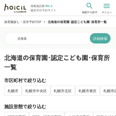
search
menu
No.1
掲載施設数
園見学の予約サイト
地図から探す
メニュー
保育園探し・見学予約TOP
北海道の保育園･認定こども園･保育所一覧
chevron_right
詳細検索
北海道
北海道の保育園･認定こども園･保育所
一覧
市区町村で絞り込む
札幌市
札幌市中央区
札幌市北区
札幌市東区
札幌市
施設形態で絞り込む