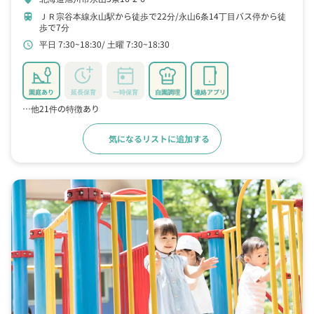
ＪＲ宗谷本線永山駅から徒歩で22分
永山6条14丁目バス停から徒
train
歩で7分
平日 7:30~18:30
土曜 7:30~18:30
schedule
園庭あり
延長保育
一時保育
自園調理
連絡アプリ
…他21件の特徴あり
気になるリストに追加する
詳細をみる