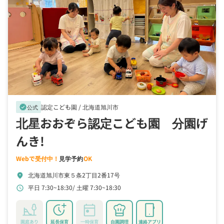
認定こども園 /
北海道旭川市
verified
公式
北星おおぞら認定こども園 分園げ
んき!
Webで受付中！
見学予約
OK
北海道旭川市東５条2丁目2番17号
location_on
平日 7:30~18:30
土曜 7:30~18:30
schedule
園庭あり
延長保育
一時保育
自園調理
連絡アプリ