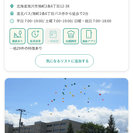
北海道旭川市旭町2条6丁目12-38
location_on
道北バス/旭町2条6丁目バス停から徒歩で2分
train
平日 7:00~19:00
土曜 7:00~19:00
日曜・祝日 7:00~18:00
schedule
園庭あり
延長保育
一時保育
自園調理
連絡アプリ
…他29件の特徴あり
気になるリストに追加する
詳細をみる