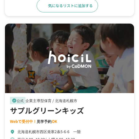
気になるリストに追加する
詳細をみる
企業主導型保育 /
北海道札幌市
verified
公式
サプルグリーンキッズ
Webで受付中！
見学予約
OK
北海道札幌市西区発寒2条5-6-6 一階
location_on