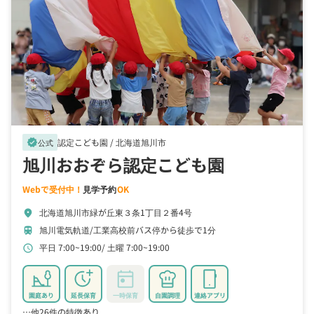
認定こども園 /
北海道旭川市
verified
公式
旭川おおぞら認定こども園
Webで受付中！
見学予約
OK
北海道旭川市緑が丘東３条1丁目２番4号
location_on
旭川電気軌道/工業高校前バス停から徒歩で1分
train
平日 7:00~19:00
土曜 7:00~19:00
schedule
園庭あり
延長保育
一時保育
自園調理
連絡アプリ
…他26件の特徴あり