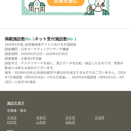
掲載施設数
No.1
ネット受付施設数
No.1
2026年6月期_保育園検索サイトにおける市場調査
調査機関：日本マーケティングリサーチ機構
調査期間：2026年6月22日～2026年6月26日
調査概要：主要4社を対象
調査手法：デスクリサーチを基に、累計データを比較・検証したものです。実際の
数値とは異なる場合がございます。
備考：2026年6月時点/効果効能等や優位性を保証するものではございません。/2024
年7月期調査（同年6月26日～7月31日実施）、2025年8月期調査（同年8月1日～8月
28日）に続き3年連続
施設を探す
北海道・東北
北海道
青森県
岩手県
宮城県
秋田県
山形県
福島県