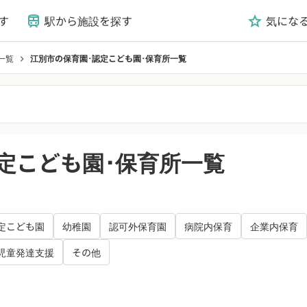
す
駅から施設を探す
気にな
train
grade
一覧
江別市の保育園･認定こども園･保育所一覧
chevron_right
定こども園･保育所一覧
定こども園
幼稚園
認可外保育園
病院内保育
企業内保育
児童発達支援
その他