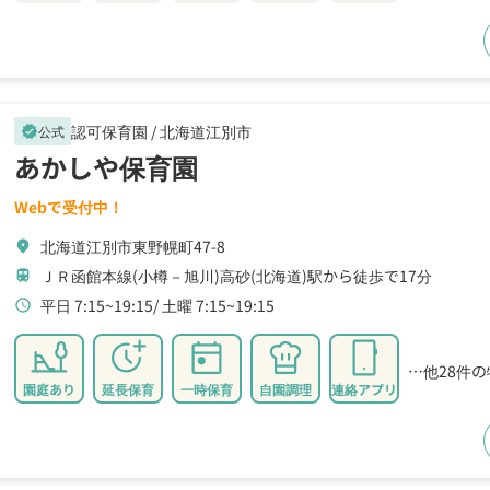
認可保育園 /
北海道江別市
公式
verified
あかしや保育園
Webで受付中！
北海道江別市東野幌町47-8
location_on
ＪＲ函館本線(小樽－旭川)高砂(北海道)駅から徒歩で17分
train
平日 7:15~19:15
土曜 7:15~19:15
schedule
…他28件
園庭あり
延長保育
一時保育
自園調理
連絡アプリ