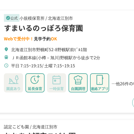
小規模保育所 /
北海道江別市
公式
verified
すまいるのっぽろ保育園
Webで受付中！
見学予約
OK
北海道江別市野幌町52-8野幌駅前ﾋﾞﾙ1階
location_on
ＪＲ函館本線(小樽－旭川)野幌駅から徒歩で2分
train
平日 7:15~19:15
土曜 7:15~19:15
schedule
…他26件
園庭あり
延長保育
一時保育
自園調理
連絡アプリ
認定こども園 /
北海道江別市