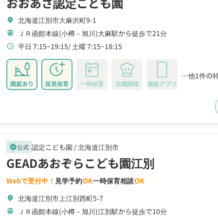
おおあさ認定こども園
北海道江別市大麻沢町9-1
location_on
ＪＲ函館本線(小樽－旭川)大麻駅から徒歩で21分
train
平日 7:15~19:15
土曜 7:15~18:15
schedule
…他1件の
園庭あり
延長保育
一時保育
自園調理
連絡アプリ
認定こども園 /
北海道江別市
公式
verified
GEADあおぞらこども園江別
Webで受付中！
見学予約
OK
一時保育相談
OK
北海道江別市上江別西町5-7
location_on
ＪＲ函館本線(小樽－旭川)江別駅から徒歩で10分
train