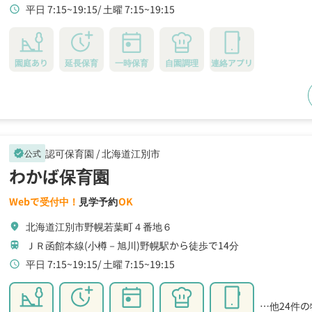
平日 7:15~19:15
土曜 7:15~19:15
schedule
園庭あり
延長保育
一時保育
自園調理
連絡アプリ
認可保育園 /
北海道江別市
公式
verified
わかば保育園
Webで受付中！
見学予約
OK
北海道江別市野幌若葉町４番地６
location_on
ＪＲ函館本線(小樽－旭川)野幌駅から徒歩で14分
train
平日 7:15~19:15
土曜 7:15~19:15
schedule
…他24件