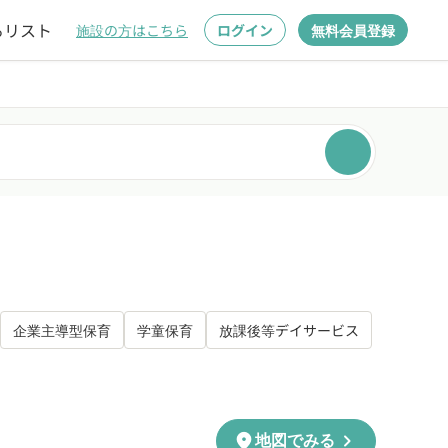
るリスト
施設の方はこちら
ログイン
無料会員登録
企業主導型保育
学童保育
放課後等デイサービス
chevron_right
location_on
地図でみる