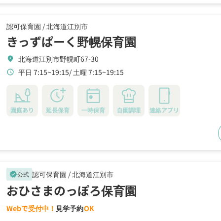
認可保育園 /
北海道江別市
きっずぱーく野幌保育園
北海道江別市野幌町67-30
location_on
平日 7:15~19:15
土曜 7:15~19:15
schedule
園庭あり
延長保育
一時保育
自園調理
連絡アプリ
認可保育園 /
北海道江別市
公式
verified
おひさまのっぽろ保育園
Webで受付中！
見学予約
OK