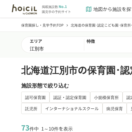
No.1
掲載施設数
地図から施設を探
map
園見学の予約サイト
保育園探し・見学予約TOP
北海道の保育園･認定こども園･保育所
chevron_right
エリア
特徴
北海道江別市の保育園･認
施設形態で絞り込む
認可保育園
認証・認定保育園
小規模保育所
認
託児所
インターナショナルスクール
病児保育
73
件中
1～10件を表示