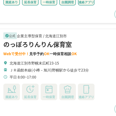
園庭あり
延長保育
一時保育
自園調理
連絡アプリ
企業主導型保育 /
北海道江別市
公式
verified
のっぽろりんりん保育室
Webで受付中！
見学予約
OK
一時保育相談
OK
北海道江別市野幌末広町23-15
location_on
ＪＲ函館本線(小樽－旭川)野幌駅から徒歩で23分
train
平日 8:00~17:00
schedule
園庭あり
延長保育
一時保育
自園調理
連絡アプリ