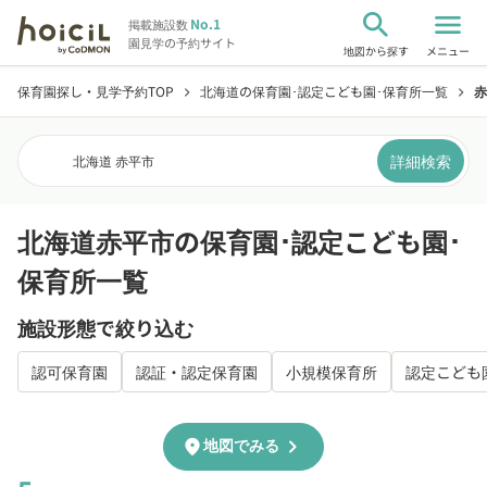
search
menu
No.1
掲載施設数
園見学の予約サイト
地図から探す
メニュー
保育園探し・見学予約TOP
北海道の保育園･認定こども園･保育所一覧
赤
chevron_right
chevron_right
詳細検索
北海道 赤平市
北海道赤平市の保育園･認定こども園･
保育所一覧
施設形態で絞り込む
認可保育園
認証・認定保育園
小規模保育所
認定こども
chevron_right
location_on
地図でみる