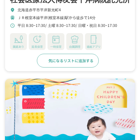
北海道赤平市平岸新光町4
location_on
ＪＲ根室本線平岸(根室本線)駅から徒歩で14分
train
平日 8:30~17:30
土曜 8:30~17:30
日曜・祝日 8:30~17:30
schedule
園庭あり
延長保育
一時保育
自園調理
連絡アプリ
気になるリストに追加する
詳細をみる