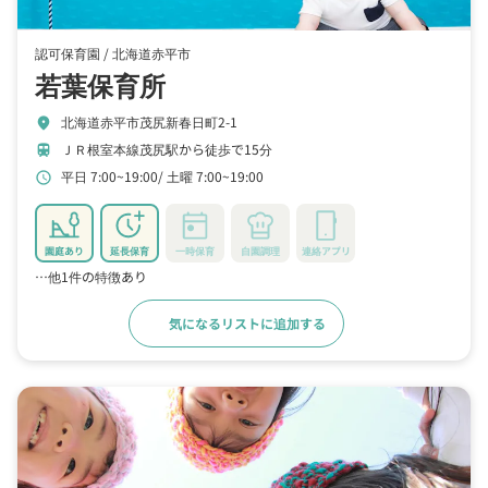
認可保育園 /
北海道赤平市
若葉保育所
北海道赤平市茂尻新春日町2-1
location_on
ＪＲ根室本線茂尻駅から徒歩で15分
train
平日 7:00~19:00
土曜 7:00~19:00
schedule
園庭あり
延長保育
一時保育
自園調理
連絡アプリ
…他1件の特徴あり
気になるリストに追加する
詳細をみる