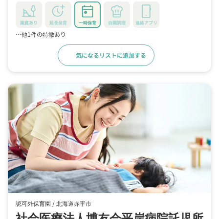
園庭あり
延長保育
一時保育
自園調理
連絡アプリ
…他1件の特徴あり
気になるリストに追加する
詳細をみる
認可外保育園 /
北海道赤平市
社会医療法人博友会平岸病院託児所