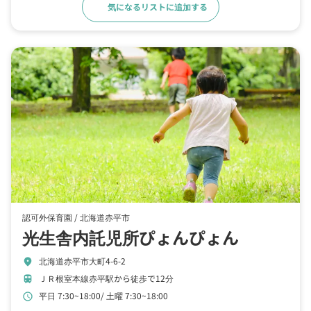
気になるリストに追加する
詳細をみる
認可外保育園 /
北海道赤平市
光生舎内託児所ぴょんぴょん
北海道赤平市大町4-6-2
location_on
ＪＲ根室本線赤平駅から徒歩で12分
train
平日 7:30~18:00
土曜 7:30~18:00
schedule