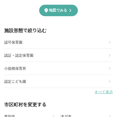
chevron_right
location_on
地図でみる
施設形態で絞り込む
chevron_right
認可保育園
chevron_right
認証・認定保育園
chevron_right
小規模保育所
chevron_right
認定こども園
すべて表示
市区町村を変更する
chevron_right
chevron_right
芦別市
滝川市