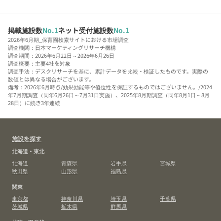
掲載施設数
No.1
ネット受付施設数
No.1
2026年6月期_保育園検索サイトにおける市場調査
調査機関：日本マーケティングリサーチ機構
調査期間：2026年6月22日～2026年6月26日
調査概要：主要4社を対象
調査手法：デスクリサーチを基に、累計データを比較・検証したものです。実際の
数値とは異なる場合がございます。
備考：2026年6月時点/効果効能等や優位性を保証するものではございません。/2024
年7月期調査（同年6月26日～7月31日実施）、2025年8月期調査（同年8月1日～8月
28日）に続き3年連続
施設を探す
北海道・東北
北海道
青森県
岩手県
宮城県
秋田県
山形県
福島県
関東
東京都
神奈川県
埼玉県
千葉県
茨城県
栃木県
群馬県