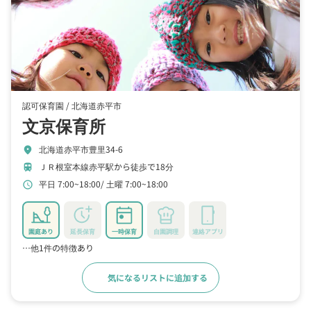
認可保育園 /
北海道赤平市
文京保育所
北海道赤平市豊里34-6
location_on
ＪＲ根室本線赤平駅から徒歩で18分
train
平日 7:00~18:00
土曜 7:00~18:00
schedule
園庭あり
延長保育
一時保育
自園調理
連絡アプリ
…他1件の特徴あり
気になるリストに追加する
詳細をみる