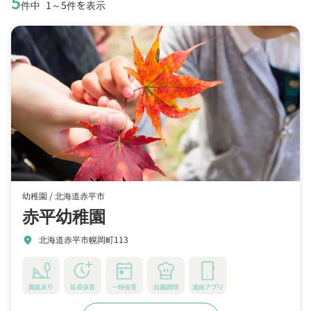
5
件中
1～5件を表示
幼稚園 /
北海道赤平市
赤平幼稚園
北海道赤平市幌岡町113
location_on
園庭あり
延長保育
一時保育
自園調理
連絡アプリ