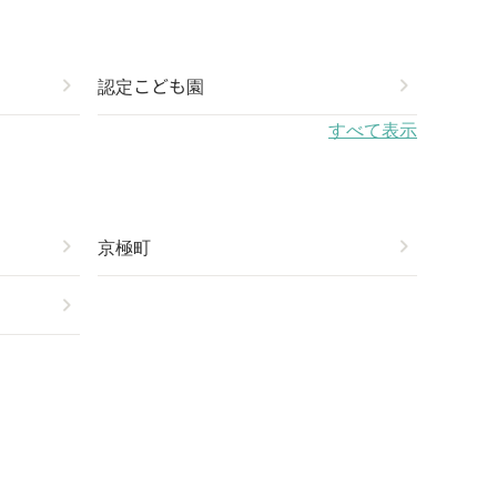
chevron_right
認定こども園
chevron_right
すべて表示
chevron_right
京極町
chevron_right
chevron_right