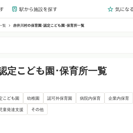
す
駅から施設を探す
気にな
train
grade
一覧
赤井川村の保育園･認定こども園･保育所一覧
chevron_right
認定こども園･保育所一覧
定こども園
幼稚園
認可外保育園
病院内保育
企業内保育
児童発達支援
その他