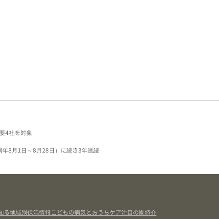
要4社を対象
同年8月1日～8月28日）に続き3年連続
知る
地域別保活情報
こどもの病気とおうちケア
注目の園紹介