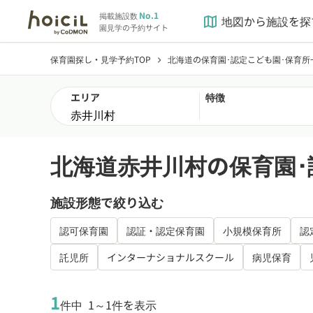
No.1
掲載施設数
地図から施設を探
map
園見学の予約サイト
保育園探し・見学予約TOP
北海道の保育園･認定こども園･保育所
chevron_right
エリア
特徴
北海道赤井川村の保育園･
施設形態で絞り込む
認可保育園
認証・認定保育園
小規模保育所
認
託児所
インターナショナルスクール
病児保育
1
件中
1～1件を表示