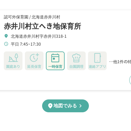
認可外保育園 /
北海道赤井川村
赤井川村立へき地保育所
北海道赤井川村字赤井川318-1
location_on
平日 7:45~17:30
schedule
…他1件の
園庭あり
延長保育
一時保育
自園調理
連絡アプリ
chevron_right
location_on
地図でみる