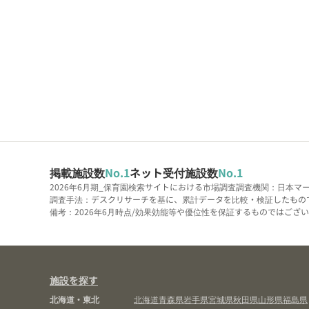
掲載施設数
No.1
ネット受付施設数
No.1
2026年6月期_保育園検索サイトにおける市場調査
調査機関：日本マ
調査手法：デスクリサーチを基に、累計データを比較・検証したもの
備考：2026年6月時点/効果効能等や優位性を保証するものではございま
施設を探す
北海道・東北
北海道
青森県
岩手県
宮城県
秋田県
山形県
福島県