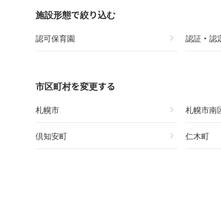
施設形態で絞り込む
認可保育園
chevron_right
認証・認
市区町村を変更する
札幌市
chevron_right
札幌市南
倶知安町
chevron_right
仁木町