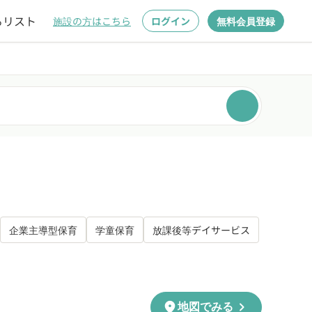
るリスト
施設の方はこちら
ログイン
無料会員登録
企業主導型保育
学童保育
放課後等デイサービス
chevron_right
location_on
地図でみる