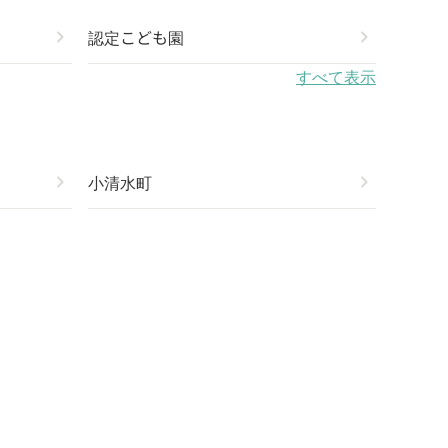
chevron_right
認定こども園
chevron_right
すべて表示
chevron_right
小清水町
chevron_right