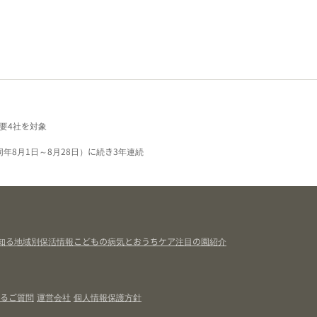
要4社を対象
同年8月1日～8月28日）に続き3年連続
知る
地域別保活情報
こどもの病気とおうちケア
注目の園紹介
るご質問
運営会社
個人情報保護方針