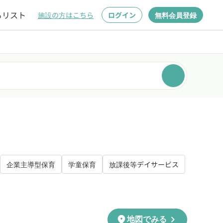
るリスト
施設の方はこちら
ログイン
無料会員登録
企業主導型保育
学童保育
放課後等デイサービス
chevron_right
location_on
地図でみる