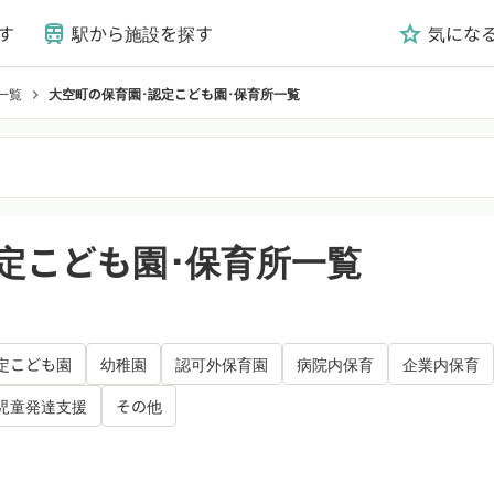
す
駅から施設を探す
気にな
train
grade
一覧
大空町の保育園･認定こども園･保育所一覧
chevron_right
定こども園･保育所一覧
定こども園
幼稚園
認可外保育園
病院内保育
企業内保育
児童発達支援
その他