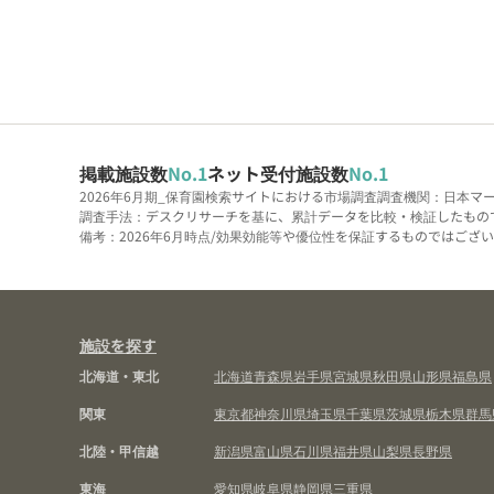
掲載施設数
No.1
ネット受付施設数
No.1
2026年6月期_保育園検索サイトにおける市場調査
調査機関：日本マ
調査手法：デスクリサーチを基に、累計データを比較・検証したもの
備考：2026年6月時点/効果効能等や優位性を保証するものではございま
施設を探す
北海道・東北
北海道
青森県
岩手県
宮城県
秋田県
山形県
福島県
関東
東京都
神奈川県
埼玉県
千葉県
茨城県
栃木県
群馬
北陸・甲信越
新潟県
富山県
石川県
福井県
山梨県
長野県
東海
愛知県
岐阜県
静岡県
三重県