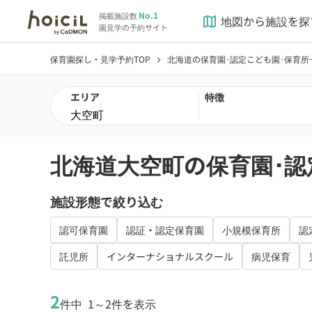
No.1
掲載施設数
地図から施設を探
map
園見学の予約サイト
保育園探し・見学予約TOP
北海道の保育園･認定こども園･保育所
chevron_right
エリア
特徴
北海道大空町の保育園･認
施設形態で絞り込む
認可保育園
認証・認定保育園
小規模保育所
認
託児所
インターナショナルスクール
病児保育
2
件中
1～2件を表示