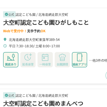
認定こども園 /
北海道網走郡大空町
公式
verified
大空町認定こども園ひがしもこと
Webで受付中！
見学予約
OK
北海道網走郡大空町東藻琴389-54
location_on
平日 7:30~18:30
土曜 8:00~17:00
schedule
…他3件の
園庭あり
延長保育
一時保育
自園調理
連絡アプリ
認定こども園 /
北海道網走郡大空町
公式
verified
大空町認定こども園めまんべつ