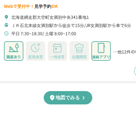
Webで受付中！
見学予約
OK
北海道網走郡大空町女満別中央341番地1
location_on
ＪＲ石北本線女満別駅から徒歩で15分
JR女満別駅から車で6分
train
平日 7:30~18:30
土曜 8:00~17:00
schedule
…他12件
園庭あり
延長保育
一時保育
自園調理
連絡アプリ
chevron_right
location_on
地図でみる