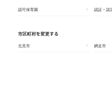
認可保育園
chevron_right
認証・認
市区町村を変更する
北見市
chevron_right
網走市