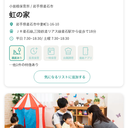
小規模保育所 /
岩手県釜石市
虹の家
岩手県釜石市中妻町1-16-10
location_on
ＪＲ釜石線,三陸鉄道リアス線釜石駅から徒歩で18分
train
平日 7:30~18:30
土曜 7:30~18:30
schedule
園庭あり
延長保育
一時保育
自園調理
連絡アプリ
…他1件の特徴あり
気になるリストに追加する
詳細をみる