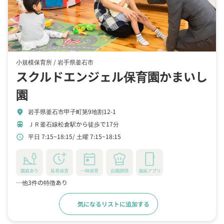
小規模保育所 /
岩手県釜石市
スクルドエンジェル保育園かまいし
園
岩手県釜石市甲子町第9地割12-1
location_on
ＪＲ釜石線松倉駅から徒歩で17分
train
平日 7:15~18:15
土曜 7:15~18:15
schedule
園庭あり
延長保育
一時保育
自園調理
連絡アプリ
…他3件の特徴あり
気になるリストに追加する
詳細をみる