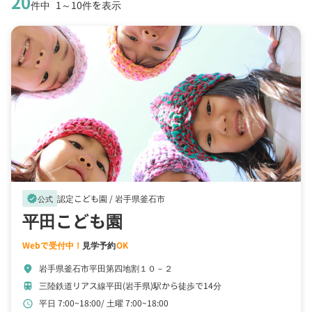
20
件中
1～10件を表示
認定こども園 /
岩手県釜石市
verified
公式
平田こども園
Webで受付中！
見学予約
OK
岩手県釜石市平田第四地割１０－２
location_on
三陸鉄道リアス線平田(岩手県)駅から徒歩で14分
train
平日 7:00~18:00
土曜 7:00~18:00
schedule