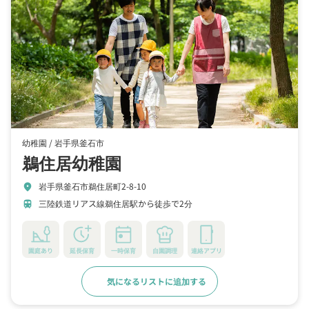
幼稚園 /
岩手県釜石市
鵜住居幼稚園
岩手県釜石市鵜住居町2-8-10
location_on
三陸鉄道リアス線鵜住居駅から徒歩で2分
train
園庭あり
延長保育
一時保育
自園調理
連絡アプリ
気になるリストに追加する
詳細をみる