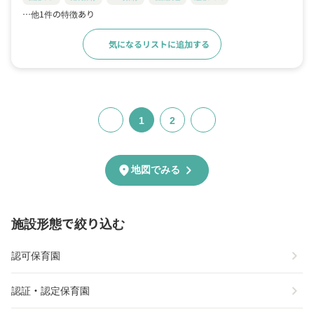
…他1件の特徴あり
気になるリストに追加する
詳細をみる
1
2
chevron_right
location_on
地図でみる
施設形態で絞り込む
chevron_right
認可保育園
chevron_right
認証・認定保育園