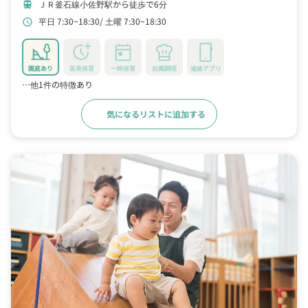
ＪＲ釜石線小佐野駅から徒歩で6分
train
平日 7:30~18:30
土曜 7:30~18:30
schedule
園庭あり
延長保育
一時保育
自園調理
連絡アプリ
…他1件の特徴あり
気になるリストに追加する
詳細をみる