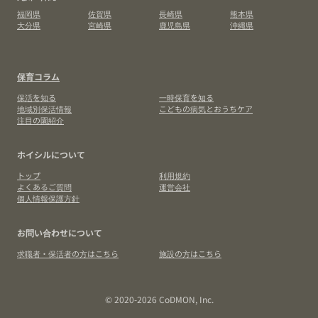
福岡県
佐賀県
長崎県
熊本県
大分県
宮崎県
鹿児島県
沖縄県
保育コラム
保活を知る
一時保育を知る
地域別保活情報
こどもの病気とおうちケア
注目の園紹介
ホイシルについて
トップ
利用規約
よくあるご質問
運営会社
個人情報保護方針
お問い合わせについて
求職者・保活者の方はこちら
施設の方はこちら
© 2020-2026 CoDMON, Inc.