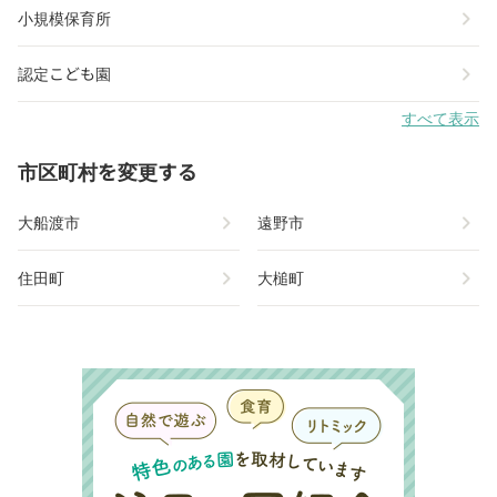
chevron_right
小規模保育所
chevron_right
認定こども園
すべて表示
市区町村を変更する
chevron_right
chevron_right
大船渡市
遠野市
chevron_right
chevron_right
住田町
大槌町