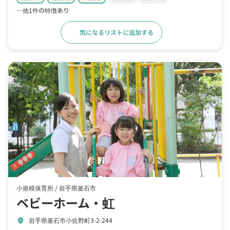
…他1件の特徴あり
気になるリストに追加する
詳細をみる
小規模保育所 /
岩手県釜石市
ベビーホーム・虹
岩手県釜石市小佐野町3-2-244
location_on