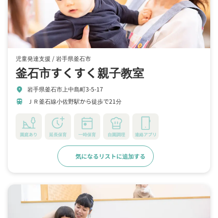
児童発達支援 /
岩手県釜石市
釜石市すくすく親子教室
岩手県釜石市上中島町3-5-17
location_on
ＪＲ釜石線小佐野駅から徒歩で21分
train
園庭あり
延長保育
一時保育
自園調理
連絡アプリ
気になるリストに追加する
詳細をみる