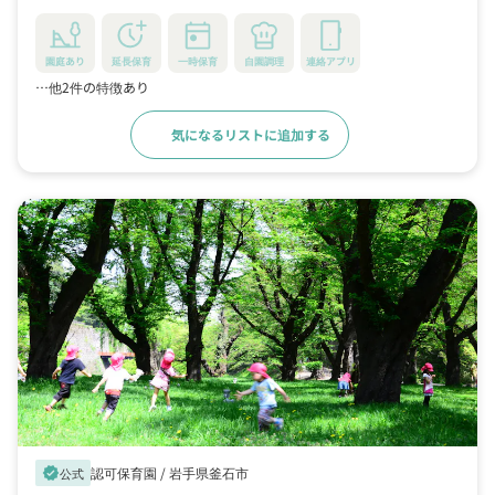
園庭あり
延長保育
一時保育
自園調理
連絡アプリ
…他2件の特徴あり
気になるリストに追加する
詳細をみる
認可保育園 /
岩手県釜石市
verified
公式