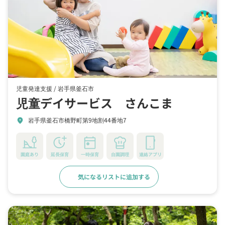
児童発達支援 /
岩手県釜石市
児童デイサービス さんこま
岩手県釜石市橋野町第9地割44番地7
location_on
園庭あり
延長保育
一時保育
自園調理
連絡アプリ
気になるリストに追加する
詳細をみる