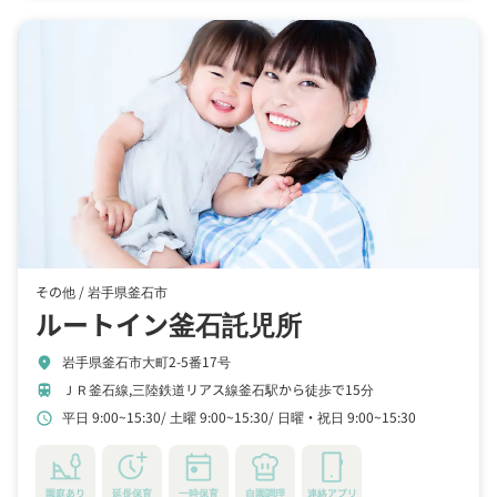
その他 /
岩手県釜石市
ルートイン釜石託児所
岩手県釜石市大町2-5番17号
location_on
ＪＲ釜石線,三陸鉄道リアス線釜石駅から徒歩で15分
train
平日 9:00~15:30
土曜 9:00~15:30
日曜・祝日 9:00~15:30
schedule
園庭あり
延長保育
一時保育
自園調理
連絡アプリ