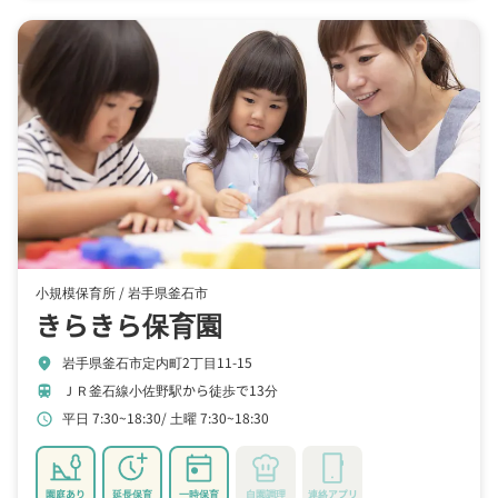
小規模保育所 /
岩手県釜石市
きらきら保育園
岩手県釜石市定内町2丁目11-15
location_on
ＪＲ釜石線小佐野駅から徒歩で13分
train
平日 7:30~18:30
土曜 7:30~18:30
schedule
園庭あり
延長保育
一時保育
自園調理
連絡アプリ