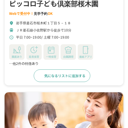
ピッコロ子ども倶楽部桜木園
Webで受付中！
見学予約
OK
岩手県釜石市桜木町１丁目５－１８
location_on
ＪＲ釜石線小佐野駅から徒歩で10分
train
平日 7:00~19:00
土曜 7:00~19:00
schedule
園庭あり
延長保育
一時保育
自園調理
連絡アプリ
…他2件の特徴あり
気になるリストに追加する
詳細をみる