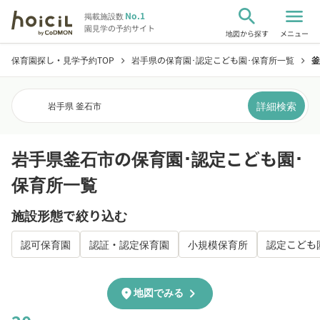
search
menu
No.1
掲載施設数
園見学の予約サイト
地図から探す
メニュー
保育園探し・見学予約TOP
岩手県の保育園･認定こども園･保育所一覧
釜
chevron_right
chevron_right
詳細検索
岩手県 釜石市
岩手県釜石市の保育園･認定こども園･
保育所一覧
施設形態で絞り込む
認可保育園
認証・認定保育園
小規模保育所
認定こども
chevron_right
location_on
地図でみる