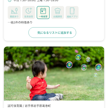
schedule
園庭あり
延長保育
一時保育
自園調理
連絡アプリ
…他1件の特徴あり
気になるリストに追加する
詳細をみる
認可保育園 /
岩手県岩手郡葛巻町