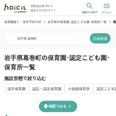
search
menu
No.1
掲載施設数
園見学の予約サイト
地図から探す
メニュー
保育園探し・見学予約TOP
岩手県の保育園･認定こども園･保育所一覧
葛
chevron_right
chevron_right
詳細検索
岩手県 葛巻町
岩手県葛巻町の保育園･認定こども園･
保育所一覧
施設形態で絞り込む
認可保育園
認証・認定保育園
小規模保育所
認定こども
chevron_right
location_on
地図でみる