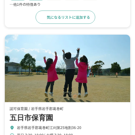
…他1件の特徴あり
気になるリストに追加する
詳細をみる
認可保育園 /
岩手県岩手郡葛巻町
五日市保育園
岩手県岩手郡葛巻町江刈第25地割36-20
location_on
平日 7:30~18:00
土曜 7:30~18:00