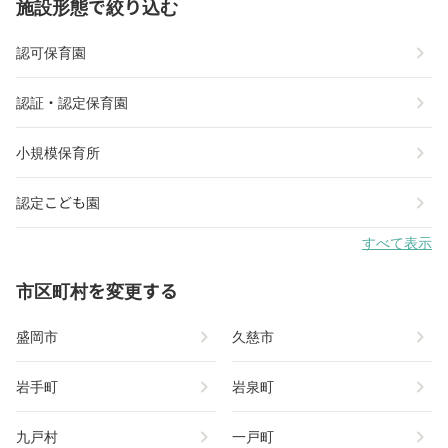
施設形態で絞り込む
chevron_right
認可保育園
chevron_right
認証・認定保育園
chevron_right
小規模保育所
chevron_right
認定こども園
すべて表示
市区町村を変更する
chevron_right
chevron_right
盛岡市
久慈市
chevron_right
chevron_right
岩手町
岩泉町
chevron_right
chevron_right
九戸村
一戸町