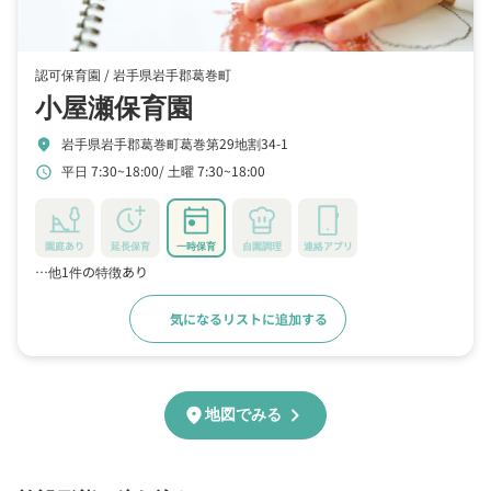
認可保育園 /
岩手県岩手郡葛巻町
小屋瀬保育園
岩手県岩手郡葛巻町葛巻第29地割34-1
location_on
平日 7:30~18:00
土曜 7:30~18:00
schedule
園庭あり
延長保育
一時保育
自園調理
連絡アプリ
…他1件の特徴あり
気になるリストに追加する
詳細をみる
chevron_right
location_on
地図でみる