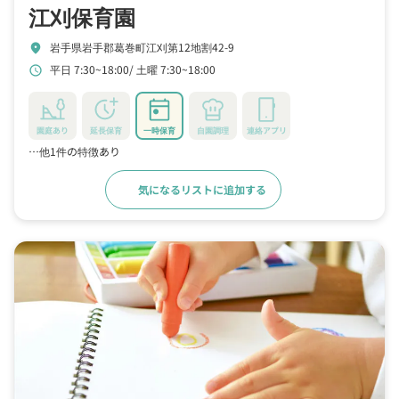
江刈保育園
岩手県岩手郡葛巻町江刈第12地割42-9
location_on
平日 7:30~18:00
土曜 7:30~18:00
schedule
園庭あり
延長保育
一時保育
自園調理
連絡アプリ
…他1件の特徴あり
気になるリストに追加する
詳細をみる