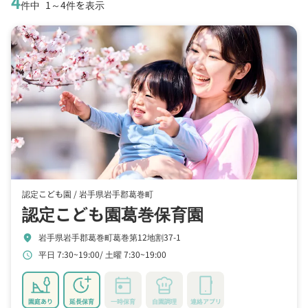
4
件中
1～4件を表示
認定こども園 /
岩手県岩手郡葛巻町
認定こども園葛巻保育園
岩手県岩手郡葛巻町葛巻第12地割37-1
location_on
平日 7:30~19:00
土曜 7:30~19:00
schedule
園庭あり
延長保育
一時保育
自園調理
連絡アプリ