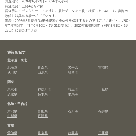
調査期間：2026年6月22日～2026年6月26日
調査概要：主要4社を対象
調査手法：デスクリサーチを基に、累計データを比較・検証したものです。実際の
数値とは異なる場合がございます。
備考：2026年6月時点/効果効能等や優位性を保証するものではございません。/2024
年7月期調査（同年6月26日～7月31日実施）、2025年8月期調査（同年8月1日～8月
28日）に続き3年連続
施設を探す
北海道・東北
北海道
青森県
岩手県
宮城県
秋田県
山形県
福島県
関東
東京都
神奈川県
埼玉県
千葉県
茨城県
栃木県
群馬県
北陸・甲信越
新潟県
富山県
石川県
福井県
山梨県
長野県
東海
愛知県
岐阜県
静岡県
三重県