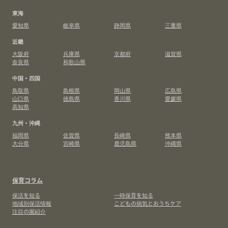
東海
愛知県
岐阜県
静岡県
三重県
近畿
大阪府
兵庫県
京都府
滋賀県
奈良県
和歌山県
中国・四国
鳥取県
島根県
岡山県
広島県
山口県
徳島県
香川県
愛媛県
高知県
九州・沖縄
福岡県
佐賀県
長崎県
熊本県
大分県
宮崎県
鹿児島県
沖縄県
保育コラム
保活を知る
一時保育を知る
地域別保活情報
こどもの病気とおうちケア
注目の園紹介