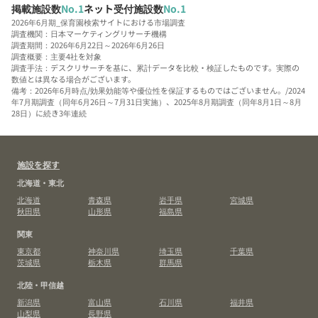
掲載施設数
No.1
ネット受付施設数
No.1
2026年6月期_保育園検索サイトにおける市場調査
調査機関：日本マーケティングリサーチ機構
調査期間：2026年6月22日～2026年6月26日
調査概要：主要4社を対象
調査手法：デスクリサーチを基に、累計データを比較・検証したものです。実際の
数値とは異なる場合がございます。
備考：2026年6月時点/効果効能等や優位性を保証するものではございません。/2024
年7月期調査（同年6月26日～7月31日実施）、2025年8月期調査（同年8月1日～8月
28日）に続き3年連続
施設を探す
北海道・東北
北海道
青森県
岩手県
宮城県
秋田県
山形県
福島県
関東
東京都
神奈川県
埼玉県
千葉県
茨城県
栃木県
群馬県
北陸・甲信越
新潟県
富山県
石川県
福井県
山梨県
長野県