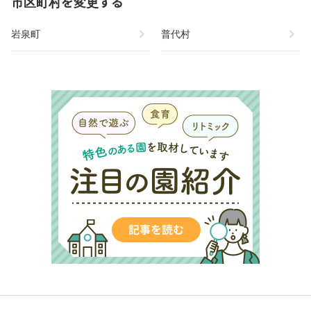
市区町村を変更する
chevron_right
chevron_right
岩泉町
普代村