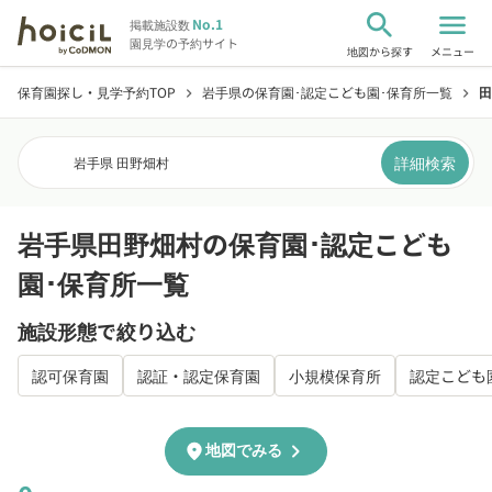
search
menu
No.1
掲載施設数
園見学の予約サイト
地図から探す
メニュー
保育園探し・見学予約TOP
岩手県の保育園･認定こども園･保育所一覧
田
chevron_right
chevron_right
詳細検索
岩手県 田野畑村
岩手県田野畑村の保育園･認定こども
園･保育所一覧
施設形態で絞り込む
認可保育園
認証・認定保育園
小規模保育所
認定こども
chevron_right
location_on
地図でみる