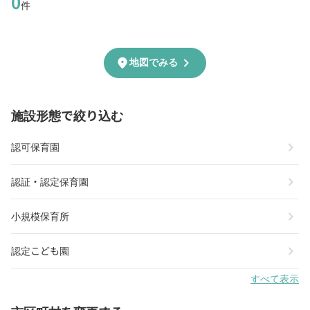
0
件
chevron_right
location_on
地図でみる
施設形態で絞り込む
chevron_right
認可保育園
chevron_right
認証・認定保育園
chevron_right
小規模保育所
chevron_right
認定こども園
すべて表示