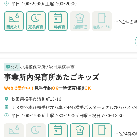
平日 7:00~20:00
土曜 7:00~20:00
schedule
…他1件の
園庭あり
延長保育
一時保育
自園調理
連絡アプリ
小規模保育所 /
秋田県横手市
公式
verified
事業所内保育所あたごキッズ
Webで受付中！
見学予約
OK
一時保育相談
OK
秋田県横手市清川町13-16
location_on
ＪＲ奥羽本線横手駅から車で4分
横手バスターミナルからバスで
train
平日 7:00~19:00
土曜 7:30~19:00
日曜・祝日 7:30~18:30
schedule
…他24件