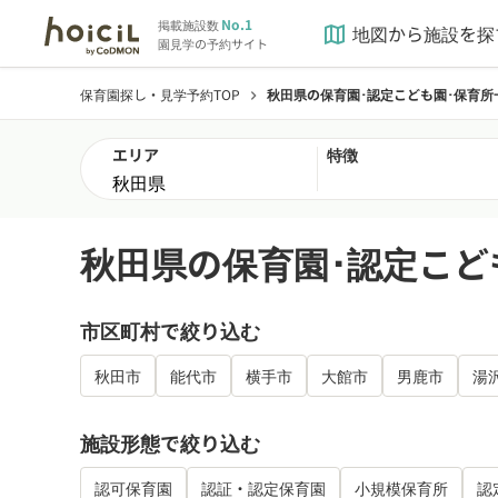
No.1
掲載施設数
地図から施設を探
map
園見学の予約サイト
保育園探し・見学予約TOP
秋田県の保育園･認定こども園･保育所
chevron_right
エリア
特徴
秋田県の保育園･認定こど
市区町村で絞り込む
秋田市
能代市
横手市
大館市
男鹿市
湯
施設形態で絞り込む
認可保育園
認証・認定保育園
小規模保育所
認