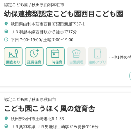
認定こども園 /
秋田県由利本荘市
幼保連携型認定こども園西目こども園
秋田県由利本荘市西目町沼田新屋下37-1
location_on
ＪＲ羽越本線西目駅から徒歩で17分
train
平日 7:00~19:00
土曜 7:00~19:00
schedule
…他1件の
園庭あり
延長保育
一時保育
自園調理
連絡アプリ
認定こども園 /
秋田県秋田市
こども園こうほく風の遊育舎
秋田県秋田市土崎港北6-1-33
location_on
ＪＲ奥羽本線,ＪＲ男鹿線土崎駅から徒歩で16分
train