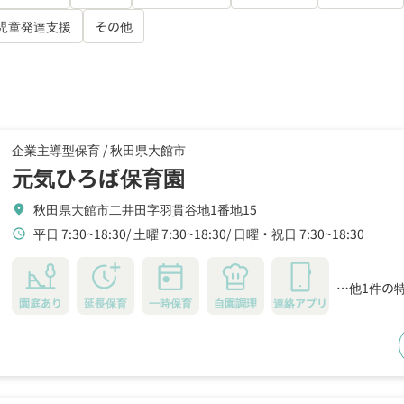
児童発達支援
その他
企業主導型保育 /
秋田県大館市
元気ひろば保育園
秋田県大館市二井田字羽貫谷地1番地15
location_on
平日 7:30~18:30
土曜 7:30~18:30
日曜・祝日 7:30~18:30
schedule
…他1件の
園庭あり
延長保育
一時保育
自園調理
連絡アプリ