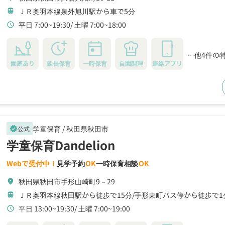
ＪＲ奥羽本線泉外旭川駅から車で5分
train
平日 7:00~19:30
土曜 7:00~18:00
schedule
…他4件の
園庭あり
延長保育
一時保育
自園調理
連絡アプリ
学童保育 /
秋田県秋田市
公式
verified
学童保育Dandelion
Webで受付中！
見学予約
OK
一時保育相談
OK
秋田県秋田市手形山崎町9－29
location_on
ＪＲ奥羽本線秋田駅から徒歩で15分
手形東町バス停から徒歩で1
train
平日 13:00~19:30
土曜 7:00~19:00
schedule