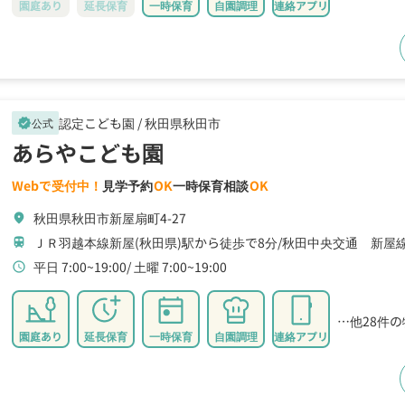
園庭あり
延長保育
一時保育
自園調理
連絡アプリ
認定こども園 /
秋田県秋田市
公式
verified
あらやこども園
Webで受付中！
見学予約
OK
一時保育相談
OK
秋田県秋田市新屋扇町4-27
location_on
ＪＲ羽越本線新屋(秋田県)駅から徒歩で8分
秋田中央交通 新屋
train
平日 7:00~19:00
土曜 7:00~19:00
schedule
…他28件
園庭あり
延長保育
一時保育
自園調理
連絡アプリ