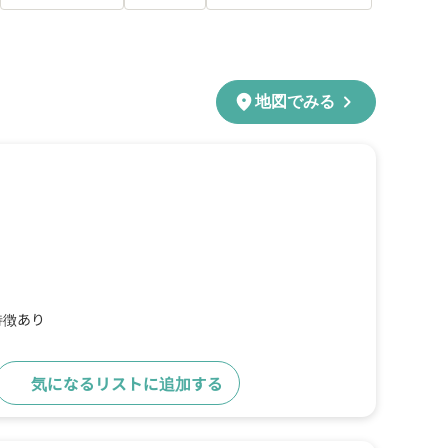
chevron_right
location_on
地図でみる
特徴あり
気になるリストに追加する
詳細をみる