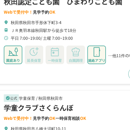
秋田認定こども園 ひまわりこども園
Webで受付中！
見学予約
OK
秋田県秋田市手形休下町3-4
location_on
ＪＲ奥羽本線秋田駅から徒歩で18分
train
平日 7:00~19:00
土曜 7:00~19:00
schedule
…他11件
園庭あり
延長保育
一時保育
自園調理
連絡アプリ
学童保育 /
秋田県秋田市
公式
verified
学童クラブさくらんぼ
Webで受付中！
見学予約
OK
一時保育相談
OK
秋田県秋田市八橋大沼町10-11
location_on