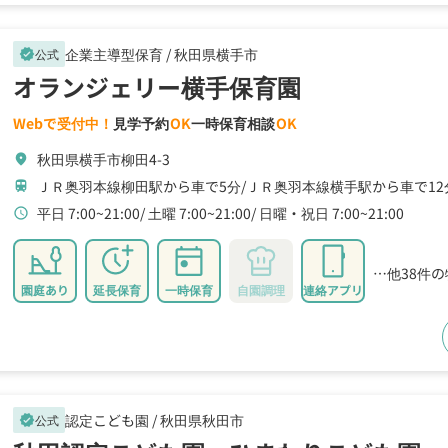
企業主導型保育 /
秋田県横手市
公式
verified
オランジェリー横手保育園
Webで受付中！
見学予約
OK
一時保育相談
OK
秋田県横手市柳田4-3
location_on
ＪＲ奥羽本線柳田駅から車で5分
ＪＲ奥羽本線横手駅から車で12
train
平日 7:00~21:00
土曜 7:00~21:00
日曜・祝日 7:00~21:00
schedule
…他38件
園庭あり
延長保育
一時保育
自園調理
連絡アプリ
認定こども園 /
秋田県秋田市
公式
verified