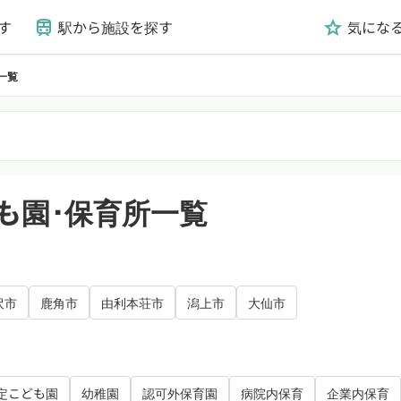
す
駅から施設を探す
気にな
train
grade
一覧
も園･保育所一覧
沢市
鹿角市
由利本荘市
潟上市
大仙市
定こども園
幼稚園
認可外保育園
病院内保育
企業内保育