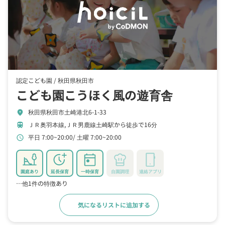
認定こども園 /
秋田県秋田市
こども園こうほく風の遊育舎
秋田県秋田市土崎港北6-1-33
location_on
ＪＲ奥羽本線,ＪＲ男鹿線土崎駅から徒歩で16分
train
平日 7:00~20:00
土曜 7:00~20:00
schedule
園庭あり
延長保育
一時保育
自園調理
連絡アプリ
…他1件の特徴あり
気になるリストに追加する
詳細をみる