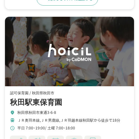
認可保育園 /
秋田県秋田市
秋田駅東保育園
秋田県秋田市東通3-6-8
location_on
ＪＲ奥羽本線,ＪＲ男鹿線,ＪＲ羽越本線秋田駅から徒歩で18分
train
平日 7:00~19:00
土曜 7:00~18:00
schedule