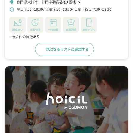
秋田県大館市二井田字羽貫谷地1番地15
location_on
平日 7:30~18:30
土曜 7:30~18:30
日曜・祝日 7:30~18:30
schedule
園庭あり
延長保育
一時保育
自園調理
連絡アプリ
…他1件の特徴あり
気になるリストに追加する
詳細をみる