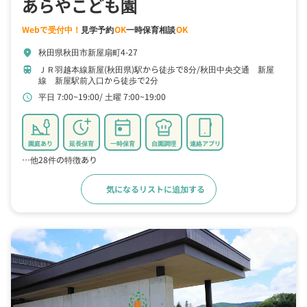
あらやこども園
Webで受付中！
見学予約
OK
一時保育相談
OK
秋田県秋田市新屋扇町4-27
location_on
ＪＲ羽越本線新屋(秋田県)駅から徒歩で8分
秋田中央交通 新屋
train
線 新屋駅前入口から徒歩で2分
平日 7:00~19:00
土曜 7:00~19:00
schedule
園庭あり
延長保育
一時保育
自園調理
連絡アプリ
…他28件の特徴あり
気になるリストに追加する
詳細をみる