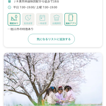
ＪＲ奥羽本線秋田駅から徒歩で18分
train
平日 7:00~19:00
土曜 7:00~19:00
schedule
園庭あり
延長保育
一時保育
自園調理
連絡アプリ
…他11件の特徴あり
気になるリストに追加する
詳細をみる