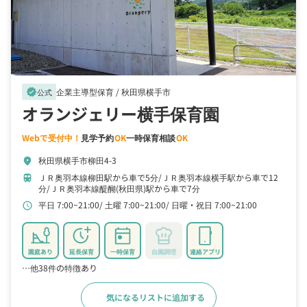
企業主導型保育 /
秋田県横手市
verified
公式
オランジェリー横手保育園
Webで受付中！
見学予約
OK
一時保育相談
OK
秋田県横手市柳田4-3
location_on
ＪＲ奥羽本線柳田駅から車で5分
ＪＲ奥羽本線横手駅から車で12
train
分
ＪＲ奥羽本線醍醐(秋田県)駅から車で7分
平日 7:00~21:00
土曜 7:00~21:00
日曜・祝日 7:00~21:00
schedule
園庭あり
延長保育
一時保育
自園調理
連絡アプリ
…他38件の特徴あり
気になるリストに追加する
詳細をみる