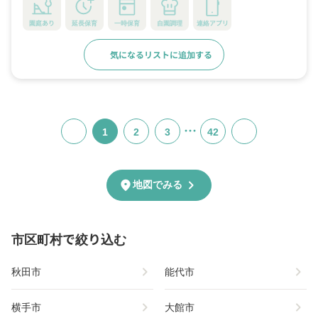
園庭あり
延長保育
一時保育
自園調理
連絡アプリ
気になるリストに追加する
詳細をみる
…
1
2
3
42
chevron_right
location_on
地図でみる
市区町村で絞り込む
chevron_right
chevron_right
秋田市
能代市
chevron_right
chevron_right
横手市
大館市