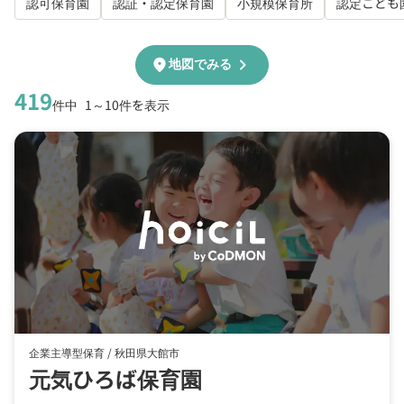
認可保育園
認証・認定保育園
小規模保育所
認定こども
chevron_right
location_on
地図でみる
419
件中
1～10件を表示
企業主導型保育 /
秋田県大館市
元気ひろば保育園