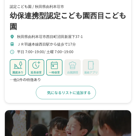
認定こども園 /
秋田県由利本荘市
幼保連携型認定こども園西目こども
園
秋田県由利本荘市西目町沼田新屋下37-1
location_on
ＪＲ羽越本線西目駅から徒歩で17分
train
平日 7:00~19:00
土曜 7:00~19:00
schedule
園庭あり
延長保育
一時保育
自園調理
連絡アプリ
…他1件の特徴あり
気になるリストに追加する
詳細をみる