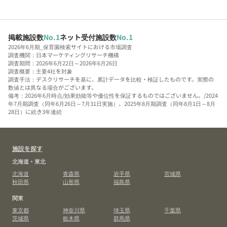
掲載施設数
No.1
ネット受付施設数
No.1
2026年6月期_保育園検索サイトにおける市場調査
調査機関：日本マーケティングリサーチ機構
調査期間：2026年6月22日～2026年6月26日
調査概要：主要4社を対象
調査手法：デスクリサーチを基に、累計データを比較・検証したものです。実際の
数値とは異なる場合がございます。
備考：2026年6月時点/効果効能等や優位性を保証するものではございません。/2024
年7月期調査（同年6月26日～7月31日実施）、2025年8月期調査（同年8月1日～8月
28日）に続き3年連続
施設を探す
北海道・東北
北海道
青森県
岩手県
宮城県
秋田県
山形県
福島県
関東
東京都
神奈川県
埼玉県
千葉県
茨城県
栃木県
群馬県