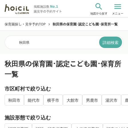
search
menu
No.1
掲載施設数
園見学の予約サイト
地図から探す
メニュー
保育園探し・見学予約TOP
秋田県の保育園･認定こども園･保育所一覧
chevron_right
詳細検索
秋田県
秋田県の保育園･認定こども園･保育所
一覧
市区町村で絞り込む
秋田市
能代市
横手市
大館市
男鹿市
湯沢市
施設形態で絞り込む