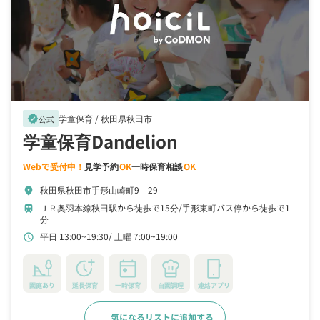
学童保育 /
秋田県秋田市
verified
公式
学童保育Dandelion
Webで受付中！
見学予約
OK
一時保育相談
OK
秋田県秋田市手形山崎町9－29
location_on
ＪＲ奥羽本線秋田駅から徒歩で15分
手形東町バス停から徒歩で1
train
分
平日 13:00~19:30
土曜 7:00~19:00
schedule
園庭あり
延長保育
一時保育
自園調理
連絡アプリ
気になるリストに追加する
詳細をみる