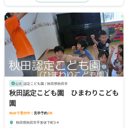
認定こども園 /
秋田県秋田市
verified
公式
秋田認定こども園 ひまわりこども
園
Webで受付中！
見学予約
OK
秋田県秋田市手形休下町3-4
location_on