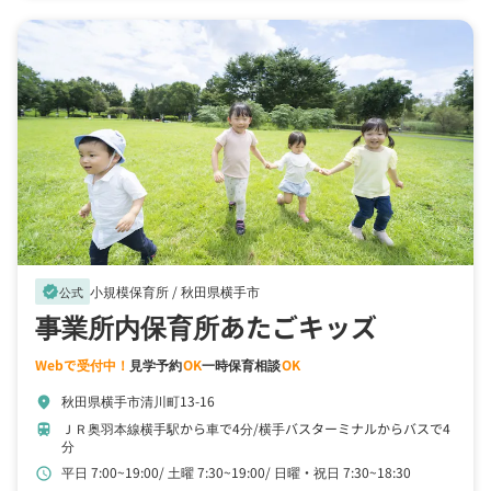
小規模保育所 /
秋田県横手市
verified
公式
事業所内保育所あたごキッズ
Webで受付中！
見学予約
OK
一時保育相談
OK
秋田県横手市清川町13-16
location_on
ＪＲ奥羽本線横手駅から車で4分
横手バスターミナルからバスで4
train
分
平日 7:00~19:00
土曜 7:30~19:00
日曜・祝日 7:30~18:30
schedule