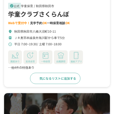
学童保育 /
秋田県秋田市
verified
公式
学童クラブさくらんぼ
Webで受付中！
見学予約
OK
一時保育相談
OK
秋田県秋田市八橋大沼町10-11
location_on
ＪＲ奥羽本線泉外旭川駅から車で5分
train
平日 7:00~19:30
土曜 7:00~18:00
schedule
園庭あり
延長保育
一時保育
自園調理
連絡アプリ
…他4件の特徴あり
気になるリストに追加する
詳細をみる