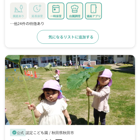
園庭あり
延長保育
一時保育
自園調理
連絡アプリ
…他24件の特徴あり
気になるリストに追加する
詳細をみる
認定こども園 /
秋田県秋田市
verified
公式