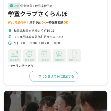
学童保育 /
秋田県秋田市
verified
公式
学童クラブさくらんぼ
Webで受付中！
見学予約
OK
一時保育相談
OK
秋田県秋田市八橋大沼町10-11
location_on
ＪＲ奥羽本線泉外旭川駅から車で5分
train
平日 7:00~19:30
土曜 7:00~18:00
schedule
園庭あり
延長保育
一時保育
自園調理
連絡アプリ
…他4件の特徴あり
気になるリストに追加する
詳細をみる