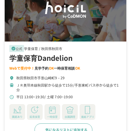
学童保育 /
秋田県秋田市
verified
公式
学童保育Dandelion
Webで受付中！
見学予約
OK
一時保育相談
OK
秋田県秋田市手形山崎町9－29
location_on
ＪＲ奥羽本線秋田駅から徒歩で15分
手形東町バス停から徒歩で1
train
分
平日 13:00~19:30
土曜 7:00~19:00
schedule
園庭あり
延長保育
一時保育
自園調理
連絡アプリ
気になるリストに追加する
詳細をみる