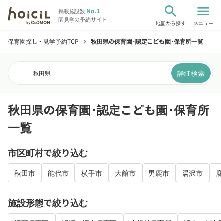
search
menu
No.1
掲載施設数
園見学の予約サイト
地図から探す
メニュー
保育園探し・見学予約TOP
秋田県の保育園･認定こども園･保育所一覧
chevron_right
詳細検索
秋田県
秋田県の保育園･認定こども園･保育所
一覧
市区町村で絞り込む
秋田市
能代市
横手市
大館市
男鹿市
湯沢市
施設形態で絞り込む