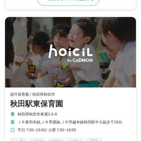
認可保育園 /
秋田県秋田市
秋田駅東保育園
秋田県秋田市東通3-6-8
location_on
ＪＲ奥羽本線,ＪＲ男鹿線,ＪＲ羽越本線秋田駅から徒歩で18分
train
平日 7:00~19:00
土曜 7:00~18:00
schedule