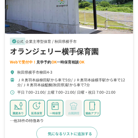
企業主導型保育 /
秋田県横手市
verified
公式
オランジェリー横手保育園
Webで受付中！
見学予約
OK
一時保育相談
OK
秋田県横手市柳田4-3
location_on
ＪＲ奥羽本線柳田駅から車で5分
ＪＲ奥羽本線横手駅から車で12
train
分
ＪＲ奥羽本線醍醐(秋田県)駅から車で7分
平日 7:00~21:00
土曜 7:00~21:00
日曜・祝日 7:00~21:00
schedule
園庭あり
延長保育
一時保育
自園調理
連絡アプリ
…他38件の特徴あり
気になるリストに追加する
詳細をみる