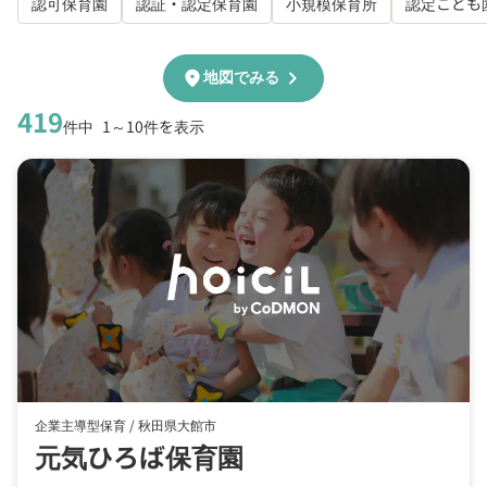
認可保育園
認証・認定保育園
小規模保育所
認定こども
chevron_right
location_on
地図でみる
419
件中
1～10件を表示
企業主導型保育 /
秋田県大館市
元気ひろば保育園