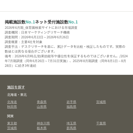
掲載施設数
No.1
ネット受付施設数
No.1
2026年6月期_保育園検索サイトにおける市場調査
調査機関：日本マーケティングリサーチ機構
調査期間：2026年6月22日～2026年6月26日
調査概要：主要4社を対象
調査手法：デスクリサーチを基に、累計データを比較・検証したものです。実際の
数値とは異なる場合がございます。
備考：2026年6月時点/効果効能等や優位性を保証するものではございません。/2024
年7月期調査（同年6月26日～7月31日実施）、2025年8月期調査（同年8月1日～8月
28日）に続き3年連続
施設を探す
北海道・東北
北海道
青森県
岩手県
宮城県
秋田県
山形県
福島県
関東
東京都
神奈川県
埼玉県
千葉県
茨城県
栃木県
群馬県