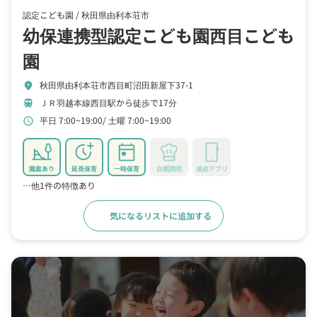
認定こども園 /
秋田県由利本荘市
幼保連携型認定こども園西目こども
園
秋田県由利本荘市西目町沼田新屋下37-1
location_on
ＪＲ羽越本線西目駅から徒歩で17分
train
平日 7:00~19:00
土曜 7:00~19:00
schedule
園庭あり
延長保育
一時保育
自園調理
連絡アプリ
…他1件の特徴あり
気になるリストに追加する
詳細をみる