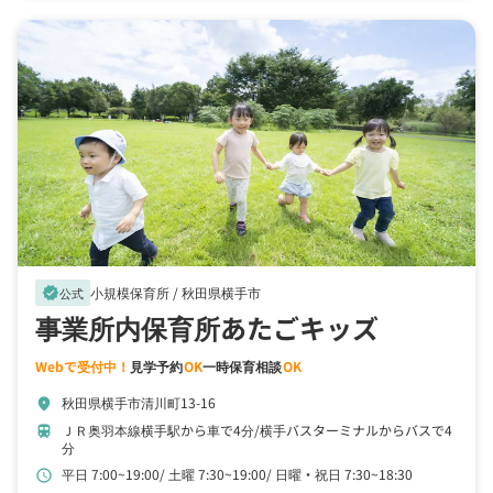
小規模保育所 /
秋田県横手市
verified
公式
事業所内保育所あたごキッズ
Webで受付中！
見学予約
OK
一時保育相談
OK
秋田県横手市清川町13-16
location_on
ＪＲ奥羽本線横手駅から車で4分
横手バスターミナルからバスで4
train
分
平日 7:00~19:00
土曜 7:30~19:00
日曜・祝日 7:30~18:30
schedule