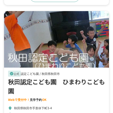
認定こども園 /
秋田県秋田市
verified
公式
秋田認定こども園 ひまわりこども
園
Webで受付中！
見学予約
OK
秋田県秋田市手形休下町3-4
location_on