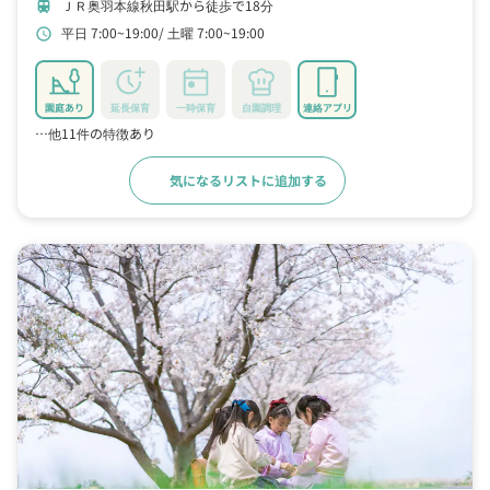
ＪＲ奥羽本線秋田駅から徒歩で18分
train
平日 7:00~19:00
土曜 7:00~19:00
schedule
園庭あり
延長保育
一時保育
自園調理
連絡アプリ
…他11件の特徴あり
気になるリストに追加する
詳細をみる