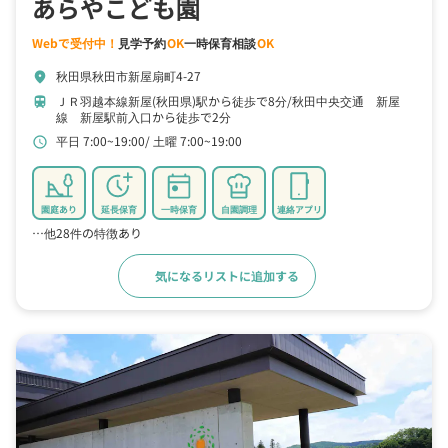
あらやこども園
Webで受付中！
見学予約
OK
一時保育相談
OK
秋田県秋田市新屋扇町4-27
location_on
ＪＲ羽越本線新屋(秋田県)駅から徒歩で8分
秋田中央交通 新屋
train
線 新屋駅前入口から徒歩で2分
平日 7:00~19:00
土曜 7:00~19:00
schedule
園庭あり
延長保育
一時保育
自園調理
連絡アプリ
…他28件の特徴あり
気になるリストに追加する
詳細をみる