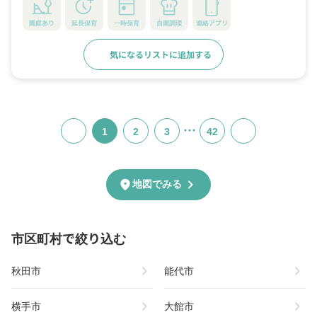
園庭あり
延長保育
一時保育
自園調理
連絡アプリ
気になるリストに追加する
詳細をみる
…
1
2
3
42
chevron_right
location_on
地図でみる
市区町村で絞り込む
chevron_right
chevron_right
秋田市
能代市
chevron_right
chevron_right
横手市
大館市