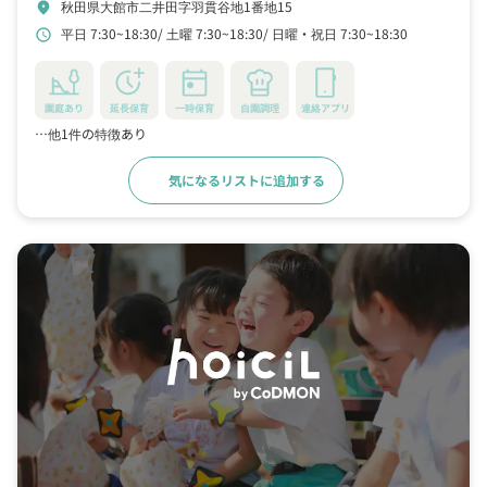
秋田県大館市二井田字羽貫谷地1番地15
location_on
平日 7:30~18:30
土曜 7:30~18:30
日曜・祝日 7:30~18:30
schedule
園庭あり
延長保育
一時保育
自園調理
連絡アプリ
…他1件の特徴あり
気になるリストに追加する
詳細をみる