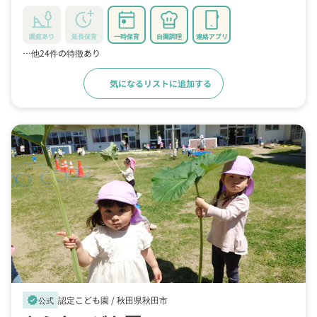
園庭あり
延長保育
一時保育
自園調理
連絡アプリ
…他24件の特徴あり
気になるリストに追加する
詳細をみる
認定こども園 /
秋田県秋田市
verified
公式