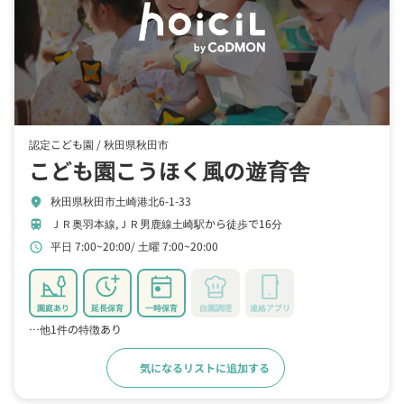
認定こども園 /
秋田県秋田市
こども園こうほく風の遊育舎
秋田県秋田市土崎港北6-1-33
location_on
ＪＲ奥羽本線,ＪＲ男鹿線土崎駅から徒歩で16分
train
平日 7:00~20:00
土曜 7:00~20:00
schedule
園庭あり
延長保育
一時保育
自園調理
連絡アプリ
…他1件の特徴あり
気になるリストに追加する
詳細をみる