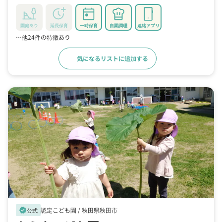
園庭あり
延長保育
一時保育
自園調理
連絡アプリ
…他24件の特徴あり
気になるリストに追加する
詳細をみる
認定こども園 /
秋田県秋田市
verified
公式