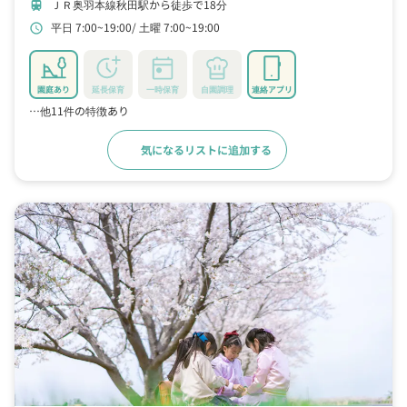
ＪＲ奥羽本線秋田駅から徒歩で18分
train
平日 7:00~19:00
土曜 7:00~19:00
schedule
園庭あり
延長保育
一時保育
自園調理
連絡アプリ
…他11件の特徴あり
気になるリストに追加する
詳細をみる