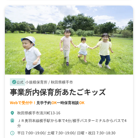
小規模保育所 /
秋田県横手市
verified
公式
事業所内保育所あたごキッズ
Webで受付中！
見学予約
OK
一時保育相談
OK
秋田県横手市清川町13-16
location_on
ＪＲ奥羽本線横手駅から車で4分
横手バスターミナルからバスで4
train
分
平日 7:00~19:00
土曜 7:30~19:00
日曜・祝日 7:30~18:30
schedule