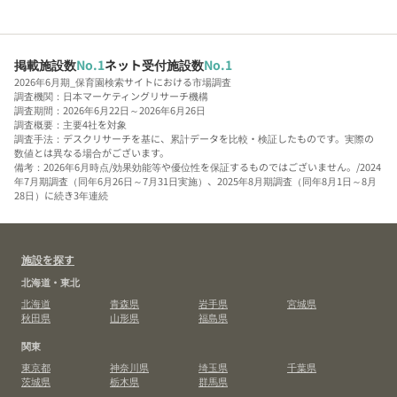
掲載施設数
No.1
ネット受付施設数
No.1
2026年6月期_保育園検索サイトにおける市場調査
調査機関：日本マーケティングリサーチ機構
調査期間：2026年6月22日～2026年6月26日
調査概要：主要4社を対象
調査手法：デスクリサーチを基に、累計データを比較・検証したものです。実際の
数値とは異なる場合がございます。
備考：2026年6月時点/効果効能等や優位性を保証するものではございません。/2024
年7月期調査（同年6月26日～7月31日実施）、2025年8月期調査（同年8月1日～8月
28日）に続き3年連続
施設を探す
北海道・東北
北海道
青森県
岩手県
宮城県
秋田県
山形県
福島県
関東
東京都
神奈川県
埼玉県
千葉県
茨城県
栃木県
群馬県