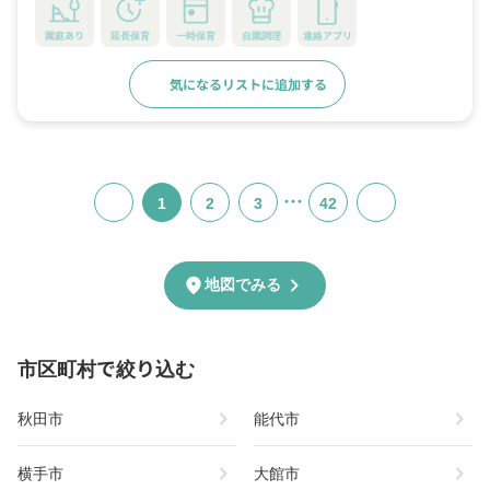
園庭あり
延長保育
一時保育
自園調理
連絡アプリ
気になるリストに追加する
詳細をみる
…
1
2
3
42
chevron_right
location_on
地図でみる
市区町村で絞り込む
chevron_right
chevron_right
秋田市
能代市
chevron_right
chevron_right
横手市
大館市