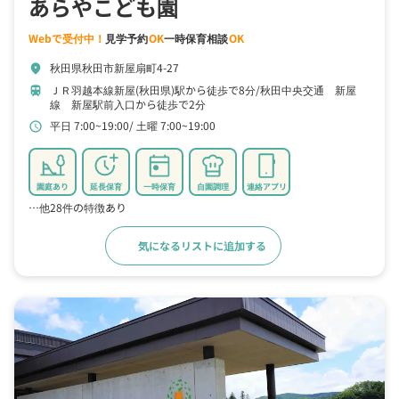
あらやこども園
Webで受付中！
見学予約
OK
一時保育相談
OK
秋田県秋田市新屋扇町4-27
location_on
ＪＲ羽越本線新屋(秋田県)駅から徒歩で8分
秋田中央交通 新屋
train
線 新屋駅前入口から徒歩で2分
平日 7:00~19:00
土曜 7:00~19:00
schedule
園庭あり
延長保育
一時保育
自園調理
連絡アプリ
…他28件の特徴あり
気になるリストに追加する
詳細をみる