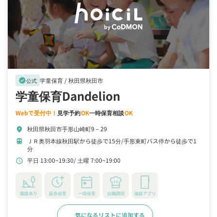
学童保育 /
秋田県秋田市
verified
公式
学童保育Dandelion
Webで受付中！
見学予約
OK
一時保育相談
OK
秋田県秋田市手形山崎町9－29
location_on
ＪＲ奥羽本線秋田駅から徒歩で15分
手形東町バス停から徒歩で1
train
分
平日 13:00~19:30
土曜 7:00~19:00
schedule
園庭あり
延長保育
一時保育
自園調理
連絡アプリ
気になるリストに追加する
詳細をみる