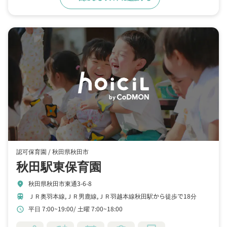
認可保育園 /
秋田県秋田市
秋田駅東保育園
秋田県秋田市東通3-6-8
location_on
ＪＲ奥羽本線,ＪＲ男鹿線,ＪＲ羽越本線秋田駅から徒歩で18分
train
平日 7:00~19:00
土曜 7:00~18:00
schedule