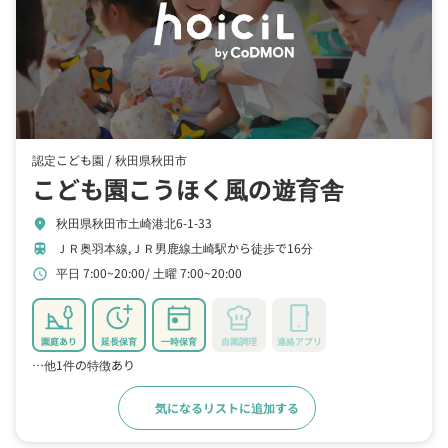
認定こども園 /
秋田県秋田市
こども園こうほく風の遊育舎
秋田県秋田市土崎港北6-1-33
location_on
ＪＲ奥羽本線,ＪＲ男鹿線土崎駅から徒歩で16分
train
平日 7:00~20:00
土曜 7:00~20:00
schedule
園庭あり
延長保育
一時保育
自園調理
連絡アプリ
…他1件の特徴あり
気になるリストに追加する
詳細をみる