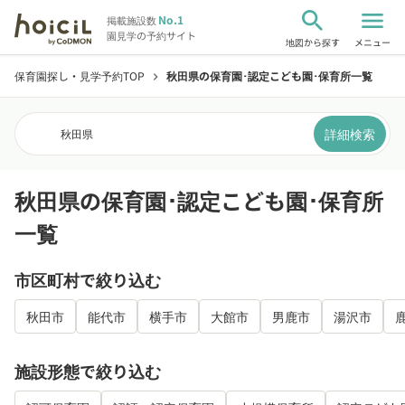
search
menu
No.1
掲載施設数
園見学の予約サイト
地図から探す
メニュー
保育園探し・見学予約TOP
秋田県の保育園･認定こども園･保育所一覧
chevron_right
詳細検索
秋田県
秋田県の保育園･認定こども園･保育所
一覧
市区町村で絞り込む
秋田市
能代市
横手市
大館市
男鹿市
湯沢市
施設形態で絞り込む