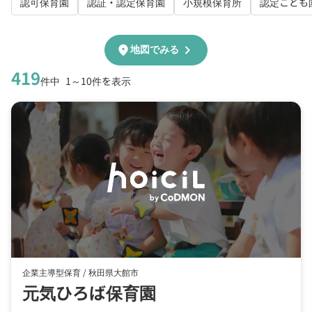
認可保育園
認証・認定保育園
小規模保育所
認定こども
chevron_right
location_on
地図でみる
419
件中
1～10件を表示
企業主導型保育 /
秋田県大館市
元気ひろば保育園