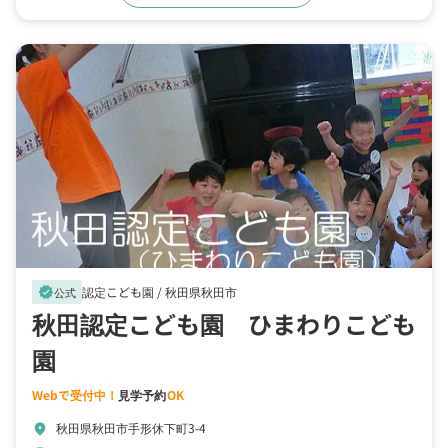
認定こども園 /
秋田県秋田市
verified
公式
秋田認定こども園 ひまわりこども
園
Webで受付中！
見学予約
OK
秋田県秋田市手形休下町3-4
location_on