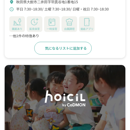
秋田県大館市二井田字羽貫谷地1番地15
location_on
平日 7:30~18:30
土曜 7:30~18:30
日曜・祝日 7:30~18:30
schedule
園庭あり
延長保育
一時保育
自園調理
連絡アプリ
…他1件の特徴あり
気になるリストに追加する
詳細をみる