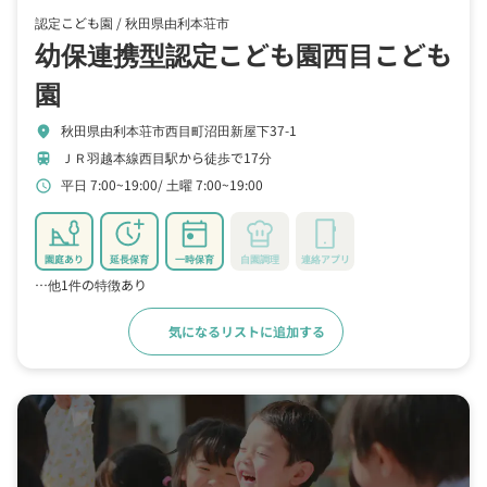
認定こども園 /
秋田県由利本荘市
幼保連携型認定こども園西目こども
園
秋田県由利本荘市西目町沼田新屋下37-1
location_on
ＪＲ羽越本線西目駅から徒歩で17分
train
平日 7:00~19:00
土曜 7:00~19:00
schedule
園庭あり
延長保育
一時保育
自園調理
連絡アプリ
…他1件の特徴あり
気になるリストに追加する
詳細をみる