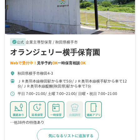
企業主導型保育 /
秋田県横手市
verified
公式
オランジェリー横手保育園
Webで受付中！
見学予約
OK
一時保育相談
OK
秋田県横手市柳田4-3
location_on
ＪＲ奥羽本線柳田駅から車で5分
ＪＲ奥羽本線横手駅から車で12
train
分
ＪＲ奥羽本線醍醐(秋田県)駅から車で7分
平日 7:00~21:00
土曜 7:00~21:00
日曜・祝日 7:00~21:00
schedule
園庭あり
延長保育
一時保育
自園調理
連絡アプリ
…他38件の特徴あり
気になるリストに追加する
詳細をみる