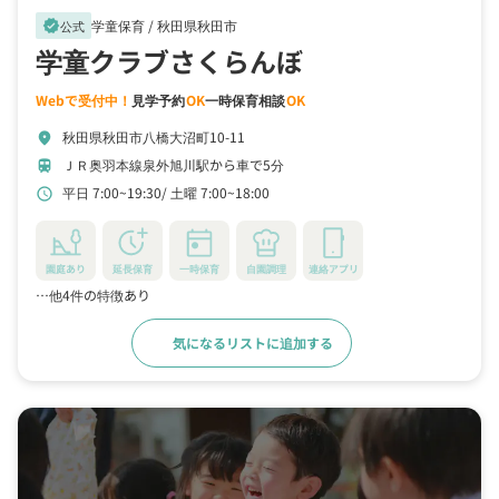
学童保育 /
秋田県秋田市
verified
公式
学童クラブさくらんぼ
Webで受付中！
見学予約
OK
一時保育相談
OK
秋田県秋田市八橋大沼町10-11
location_on
ＪＲ奥羽本線泉外旭川駅から車で5分
train
平日 7:00~19:30
土曜 7:00~18:00
schedule
園庭あり
延長保育
一時保育
自園調理
連絡アプリ
…他4件の特徴あり
気になるリストに追加する
詳細をみる