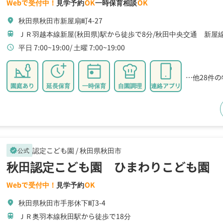
Webで受付中！
見学予約
OK
一時保育相談
OK
秋田県秋田市新屋扇町4-27
location_on
ＪＲ羽越本線新屋(秋田県)駅から徒歩で8分
秋田中央交通 新屋
train
平日 7:00~19:00
土曜 7:00~19:00
schedule
…他28件
園庭あり
延長保育
一時保育
自園調理
連絡アプリ
認定こども園 /
秋田県秋田市
公式
verified
秋田認定こども園 ひまわりこども園
Webで受付中！
見学予約
OK
秋田県秋田市手形休下町3-4
location_on
ＪＲ奥羽本線秋田駅から徒歩で18分
train