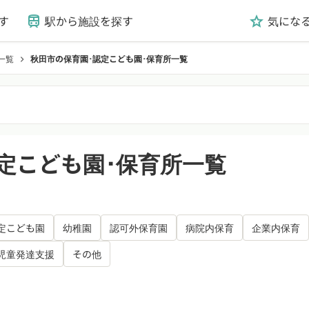
す
駅から施設を探す
気にな
train
grade
一覧
秋田市の保育園･認定こども園･保育所一覧
chevron_right
定こども園･保育所一覧
定こども園
幼稚園
認可外保育園
病院内保育
企業内保育
児童発達支援
その他