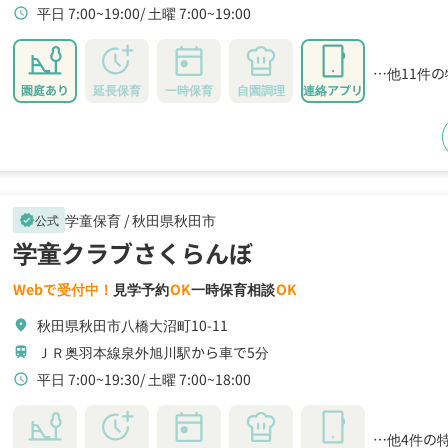
平日 7:00~19:00
土曜 7:00~19:00
schedule
…他11件
園庭あり
延長保育
一時保育
自園調理
連絡アプリ
学童保育 /
秋田県秋田市
公式
verified
学童クラブさくらんぼ
Webで受付中！
見学予約
OK
一時保育相談
OK
秋田県秋田市八橋大沼町10-11
location_on
ＪＲ奥羽本線泉外旭川駅から車で5分
train
平日 7:00~19:30
土曜 7:00~18:00
schedule
…他4件の