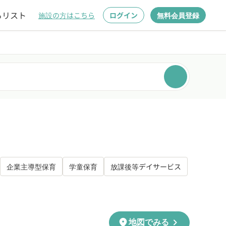
るリスト
施設の方はこちら
ログイン
無料会員登録
企業主導型保育
学童保育
放課後等デイサービス
chevron_right
location_on
地図でみる