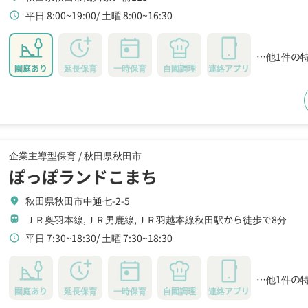
平日 8:00~19:00
土曜 8:00~16:30
schedule
…他1件の
園庭あり
延長保育
一時保育
自園調理
連絡アプリ
企業主導型保育 /
秋田県秋田市
ぽっぽランドこまち
秋田県秋田市中通七-2-5
location_on
ＪＲ奥羽本線,ＪＲ男鹿線,ＪＲ羽越本線秋田駅から徒歩で8分
train
平日 7:30~18:30
土曜 7:30~18:30
schedule
…他1件の
園庭あり
延長保育
一時保育
自園調理
連絡アプリ