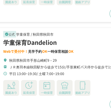
園庭あり
延長保育
一時保育
自園調理
連絡アプリ
学童保育 /
秋田県秋田市
公式
verified
学童保育Dandelion
Webで受付中！
見学予約
OK
一時保育相談
OK
秋田県秋田市手形山崎町9－29
location_on
ＪＲ奥羽本線秋田駅から徒歩で15分
手形東町バス停から徒歩で1
train
平日 13:00~19:30
土曜 7:00~19:00
schedule
園庭あり
延長保育
一時保育
自園調理
連絡アプリ