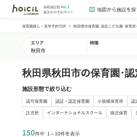
No.1
掲載施設数
地図から施設を探
map
園見学の予約サイト
保育園探し・見学予約TOP
秋田県の保育園･認定こども園･保育所
chevron_right
エリア
特徴
秋田県秋田市の保育園･認
施設形態で絞り込む
認可保育園
認証・認定保育園
小規模保育所
認
託児所
インターナショナルスクール
病児保育
150
件中
1～10件を表示