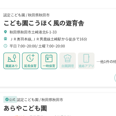
認定こども園 /
秋田県秋田市
こども園こうほく風の遊育舎
秋田県秋田市土崎港北6-1-33
location_on
ＪＲ奥羽本線,ＪＲ男鹿線土崎駅から徒歩で16分
train
平日 7:00~20:00
土曜 7:00~20:00
schedule
…他1件の
園庭あり
延長保育
一時保育
自園調理
連絡アプリ
認定こども園 /
秋田県秋田市
公式
verified
あらやこども園