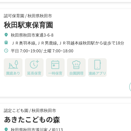
認可保育園 /
秋田県秋田市
秋田駅東保育園
秋田県秋田市東通3-6-8
location_on
ＪＲ奥羽本線,ＪＲ男鹿線,ＪＲ羽越本線秋田駅から徒歩で18分
train
平日 7:00~19:00
土曜 7:00~18:00
schedule
園庭あり
延長保育
一時保育
自園調理
連絡アプリ
認定こども園 /
秋田県秋田市
あきたこどもの森
秋田県秋田市濁川家ノ前113
location_on