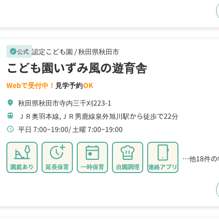
認定こども園 /
秋田県秋田市
公式
verified
こども園いずみ風の遊育舎
Webで受付中！
見学予約
OK
秋田県秋田市寺内三千刈223-1
location_on
ＪＲ奥羽本線,ＪＲ男鹿線泉外旭川駅から徒歩で22分
train
平日 7:00~19:00
土曜 7:00~19:00
schedule
…他18件
園庭あり
延長保育
一時保育
自園調理
連絡アプリ