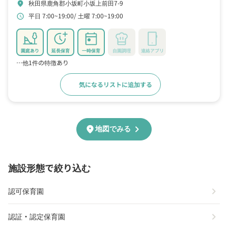
秋田県鹿角郡小坂町小坂上前田7-9
location_on
平日 7:00~19:00
土曜 7:00~19:00
schedule
園庭あり
延長保育
一時保育
自園調理
連絡アプリ
…他1件の特徴あり
気になるリストに追加する
詳細をみる
chevron_right
location_on
地図でみる
施設形態で絞り込む
chevron_right
認可保育園
chevron_right
認証・認定保育園