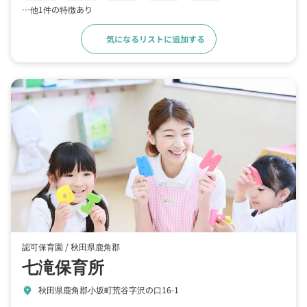
…他1件の特徴あり
気になるリストに追加する
詳細をみる
認可保育園 /
秋田県鹿角郡
七滝保育所
秋田県鹿角郡小坂町荒谷字沢の口16-1
location_on