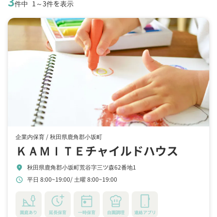
3
件中
1～3件を表示
企業内保育 /
秋田県鹿角郡小坂町
ＫＡＭＩＴＥチャイルドハウス
秋田県鹿角郡小坂町荒谷字三ツ森62番地1
location_on
平日 8:00~19:00
土曜 8:00~19:00
schedule
園庭あり
延長保育
一時保育
自園調理
連絡アプリ