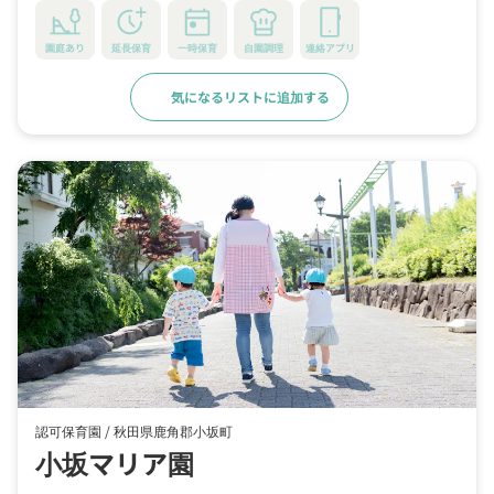
園庭あり
延長保育
一時保育
自園調理
連絡アプリ
気になるリストに追加する
詳細をみる
認可保育園 /
秋田県鹿角郡小坂町
小坂マリア園