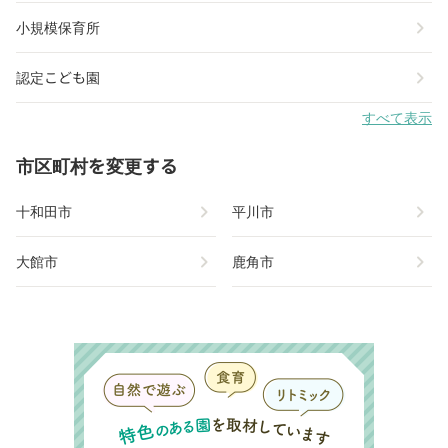
chevron_right
小規模保育所
chevron_right
認定こども園
すべて表示
市区町村を変更する
chevron_right
chevron_right
十和田市
平川市
chevron_right
chevron_right
大館市
鹿角市