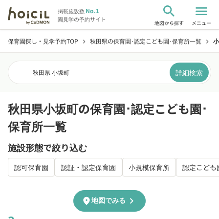
search
menu
No.1
掲載施設数
園見学の予約サイト
地図から探す
メニュー
保育園探し・見学予約TOP
秋田県の保育園･認定こども園･保育所一覧
小
chevron_right
chevron_right
詳細検索
秋田県 小坂町
秋田県小坂町の保育園･認定こども園･
保育所一覧
施設形態で絞り込む
認可保育園
認証・認定保育園
小規模保育所
認定こども
chevron_right
location_on
地図でみる