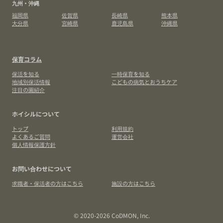
九州・沖縄
福岡県
佐賀県
長崎県
熊本県
大分県
宮崎県
鹿児島県
沖縄県
保育コラム
保活を知る
一時保育を知る
地域別保活情報
こどもの病気とおうちケア
注目の園紹介
ホイシルについて
トップ
利用規約
よくあるご質問
運営会社
個人情報保護方針
お問い合わせについて
求職者・保活者の方はこちら
施設の方はこちら
© 2020-2026 CoDMON, Inc.