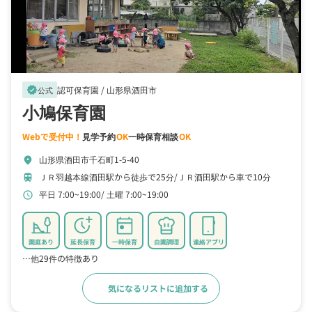
認可保育園 /
山形県酒田市
verified
公式
小鳩保育園
Webで受付中！
見学予約
OK
一時保育相談
OK
山形県酒田市千石町1-5-40
location_on
ＪＲ羽越本線酒田駅から徒歩で25分
ＪＲ酒田駅から車で10分
train
平日 7:00~19:00
土曜 7:00~19:00
schedule
園庭あり
延長保育
一時保育
自園調理
連絡アプリ
…他29件の特徴あり
気になるリストに追加する
詳細をみる