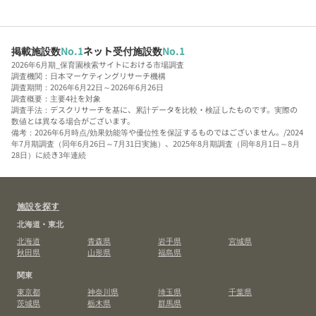
掲載施設数
No.1
ネット受付施設数
No.1
2026年6月期_保育園検索サイトにおける市場調査
調査機関：日本マーケティングリサーチ機構
調査期間：2026年6月22日～2026年6月26日
調査概要：主要4社を対象
調査手法：デスクリサーチを基に、累計データを比較・検証したものです。実際の
数値とは異なる場合がございます。
備考：2026年6月時点/効果効能等や優位性を保証するものではございません。/2024
年7月期調査（同年6月26日～7月31日実施）、2025年8月期調査（同年8月1日～8月
28日）に続き3年連続
施設を探す
北海道・東北
北海道
青森県
岩手県
宮城県
秋田県
山形県
福島県
関東
東京都
神奈川県
埼玉県
千葉県
茨城県
栃木県
群馬県