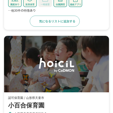
園庭あり
延長保育
一時保育
自園調理
連絡アプリ
…他30件の特徴あり
気になるリストに追加する
詳細をみる
認可保育園 /
山形県天童市
小百合保育園