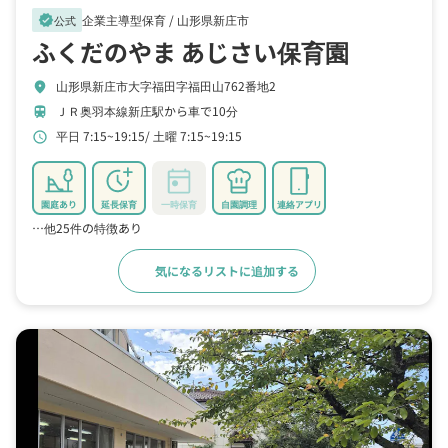
企業主導型保育 /
山形県新庄市
verified
公式
ふくだのやま あじさい保育園
山形県新庄市大字福田字福田山762番地2
location_on
ＪＲ奥羽本線新庄駅から車で10分
train
平日 7:15~19:15
土曜 7:15~19:15
schedule
園庭あり
延長保育
一時保育
自園調理
連絡アプリ
…他25件の特徴あり
気になるリストに追加する
詳細をみる