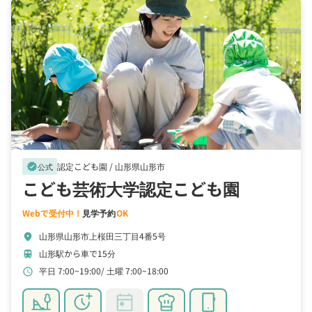
認定こども園 /
山形県山形市
verified
公式
こども芸術大学認定こども園
Webで受付中！
見学予約
OK
山形県山形市上桜田三丁目4番5号
location_on
山形駅から車で15分
train
平日 7:00~19:00
土曜 7:00~18:00
schedule