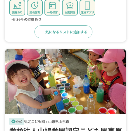
園庭あり
延長保育
一時保育
自園調理
連絡アプリ
…他36件の特徴あり
気になるリストに追加する
詳細をみる
認定こども園 /
山形県山形市
verified
公式
学校法人山鳩学園認定こども園東原