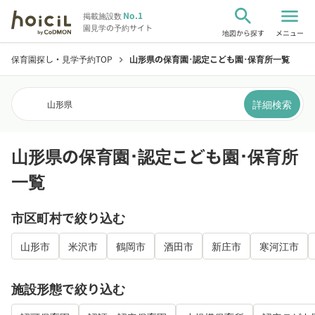
search
menu
No.1
掲載施設数
園見学の予約サイト
地図から探す
メニュー
保育園探し・見学予約TOP
山形県の保育園･認定こども園･保育所一覧
chevron_right
詳細検索
山形県
山形県の保育園･認定こども園･保育所
一覧
市区町村で絞り込む
山形市
米沢市
鶴岡市
酒田市
新庄市
寒河江市
施設形態で絞り込む