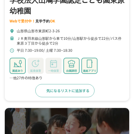
幼稚園
Webで受付中！
見学予約
OK
山形県山形市東原町2-3-26
location_on
ＪＲ奥羽本線山形駅から車で10分
山形駅から徒歩で22分
バス停
train
東原３丁目から徒歩で2分
平日 7:30~19:00
土曜 7:30~18:30
schedule
園庭あり
延長保育
一時保育
自園調理
連絡アプリ
…他27件の特徴あり
気になるリストに追加する
詳細をみる