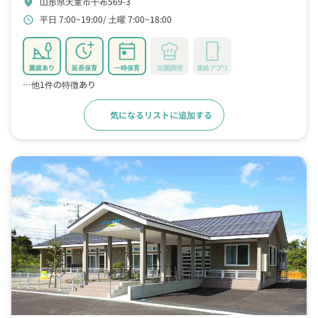
山形県天童市干布569-3
location_on
平日 7:00~19:00
土曜 7:00~18:00
schedule
園庭あり
延長保育
一時保育
自園調理
連絡アプリ
…他1件の特徴あり
気になるリストに追加する
詳細をみる