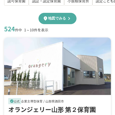
認可保育園
認証・認定保育園
小規模保育所
認定こども
chevron_right
location_on
地図でみる
524
件中
1～10件を表示
企業主導型保育 /
山形県酒田市
verified
公式
オランジェリー山形 第２保育園