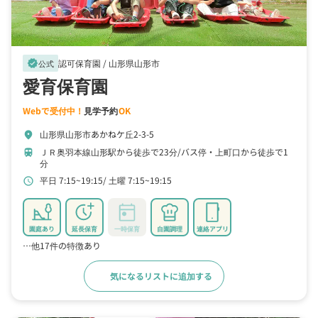
認可保育園 /
山形県山形市
verified
公式
愛育保育園
Webで受付中！
見学予約
OK
山形県山形市あかねケ丘2-3-5
location_on
ＪＲ奥羽本線山形駅から徒歩で23分
バス停・上町口から徒歩で1
train
分
平日 7:15~19:15
土曜 7:15~19:15
schedule
園庭あり
延長保育
一時保育
自園調理
連絡アプリ
…他17件の特徴あり
気になるリストに追加する
詳細をみる