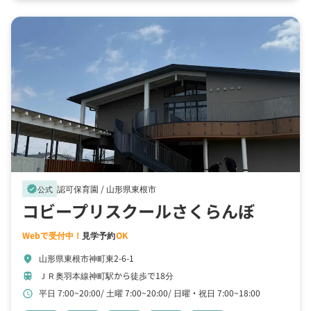
認可保育園 /
山形県東根市
verified
公式
コビープリスクールさくらんぼ
Webで受付中！
見学予約
OK
山形県東根市神町東2-6-1
location_on
ＪＲ奥羽本線神町駅から徒歩で18分
train
平日 7:00~20:00
土曜 7:00~20:00
日曜・祝日 7:00~18:00
schedule