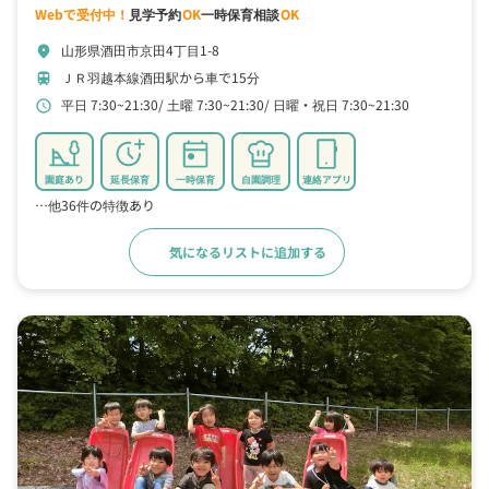
Webで受付中！
見学予約
OK
一時保育相談
OK
山形県酒田市京田4丁目1-8
location_on
ＪＲ羽越本線酒田駅から車で15分
train
平日 7:30~21:30
土曜 7:30~21:30
日曜・祝日 7:30~21:30
schedule
園庭あり
延長保育
一時保育
自園調理
連絡アプリ
…他36件の特徴あり
気になるリストに追加する
詳細をみる