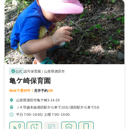
認可保育園 /
山形県酒田市
verified
公式
亀ケ崎保育園
Webで受付中！
見学予約
OK
山形県酒田市亀ケ崎3-14-29
location_on
ＪＲ羽越本線酒田駅から車で10分
酒田駅から車で5分
train
平日 7:00~19:00
土曜 7:00~19:00
schedule