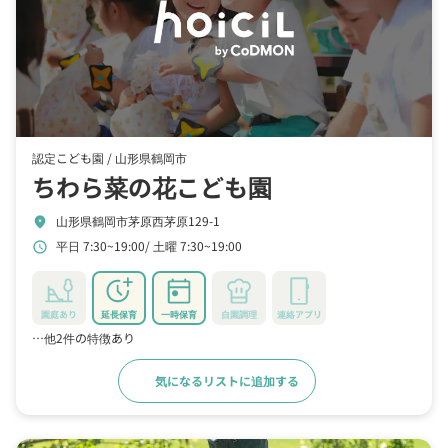
認定こども園 /
山形県鶴岡市
ちわら菜の花こども園
山形県鶴岡市茅原西茅原129-1
location_on
平日 7:30~19:00
土曜 7:30~19:00
schedule
園庭あり
延長保育
一時保育
自園調理
連絡アプリ
…他2件の特徴あり
気になるリストに追加する
詳細をみる