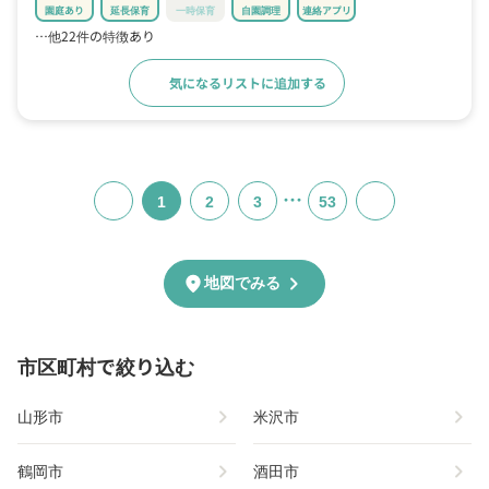
園庭あり
延長保育
一時保育
自園調理
連絡アプリ
…他22件の特徴あり
気になるリストに追加する
詳細をみる
…
1
2
3
53
chevron_right
location_on
地図でみる
市区町村で絞り込む
chevron_right
chevron_right
山形市
米沢市
chevron_right
chevron_right
鶴岡市
酒田市