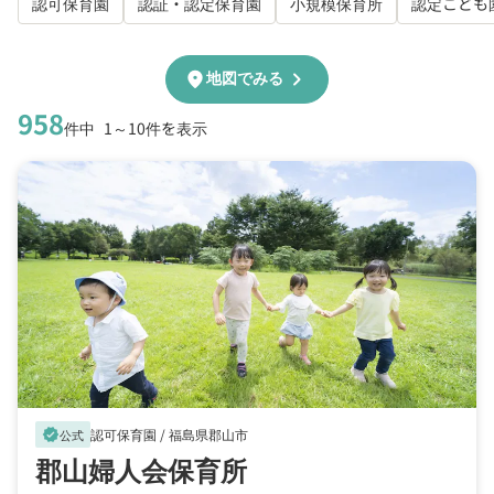
認可保育園
認証・認定保育園
小規模保育所
認定こども
chevron_right
location_on
地図でみる
958
件中
1～10件を表示
認可保育園 /
福島県郡山市
verified
公式
郡山婦人会保育所