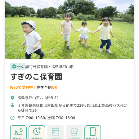
認可外保育園 /
福島県郡山市
verified
公式
すぎのこ保育園
Webで受付中！
見学予約
OK
福島県郡山市八山田5-42
location_on
ＪＲ磐越西線郡山富田駅から徒歩で23分
郡山北工業高校バス停か
train
ら徒歩で3分
平日 7:00~19:30
土曜 7:30~18:00
schedule
園庭あり
延長保育
一時保育
自園調理
連絡アプリ