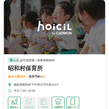
認可保育園 /
福島県昭和村
verified
公式
昭和村保育所
Webで受付中！
見学予約
OK
福島県昭和村下中津川字中島1613
location_on
平日 7:30~18:30
schedule
園庭あり
延長保育
一時保育
自園調理
連絡アプリ