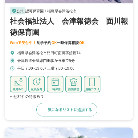
認可保育園 /
福島県会津若松市
verified
公式
社会福祉法人 会津報徳会 面川報
徳保育園
Webで受付中！
見学予約
OK
一時保育相談
OK
福島県会津若松市門田町面川字舘堀74
location_on
会津鉄道会津線門田駅から車で5分
train
平日 7:00~19:00
土曜 7:00~19:00
schedule
園庭あり
延長保育
一時保育
自園調理
連絡アプリ
…他32件の特徴あり
気になるリストに追加する
詳細をみる