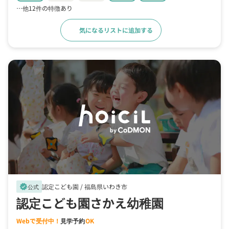
…他12件の特徴あり
気になるリストに追加する
詳細をみる
認定こども園 /
福島県いわき市
verified
公式
認定こども園さかえ幼稚園
Webで受付中！
見学予約
OK