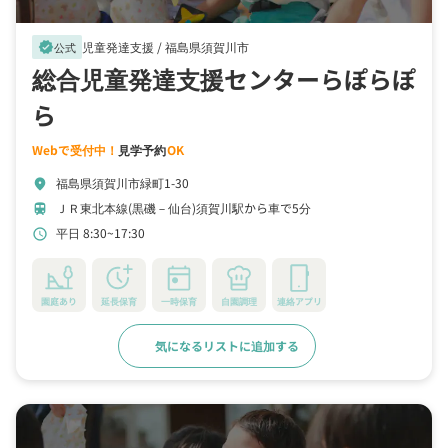
児童発達支援 /
福島県須賀川市
verified
公式
総合児童発達支援センターらぽらぽ
ら
Webで受付中！
見学予約
OK
福島県須賀川市緑町1-30
location_on
ＪＲ東北本線(黒磯－仙台)須賀川駅から車で5分
train
平日 8:30~17:30
schedule
園庭あり
延長保育
一時保育
自園調理
連絡アプリ
気になるリストに追加する
詳細をみる