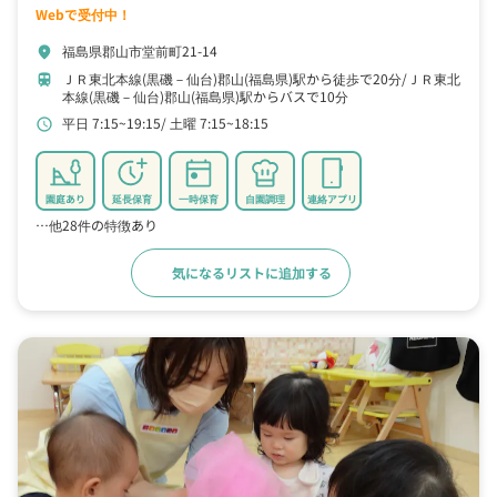
Webで受付中！
福島県郡山市堂前町21-14
location_on
ＪＲ東北本線(黒磯－仙台)郡山(福島県)駅から徒歩で20分
ＪＲ東北
train
本線(黒磯－仙台)郡山(福島県)駅からバスで10分
平日 7:15~19:15
土曜 7:15~18:15
schedule
園庭あり
延長保育
一時保育
自園調理
連絡アプリ
…他28件の特徴あり
気になるリストに追加する
詳細をみる