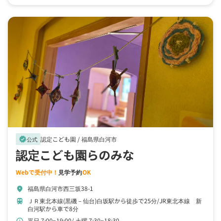
認定こども園 /
福島県白河市
verified
公式
認定こども園らのみな
Webで受付中！
見学予約
OK
福島県白河市西三坂38-1
location_on
ＪＲ東北本線(黒磯－仙台)白坂駅から徒歩で25分
JR東北本線 新
train
白河駅から車で8分
平日 7:00~19:00
土曜 7:30~18:30