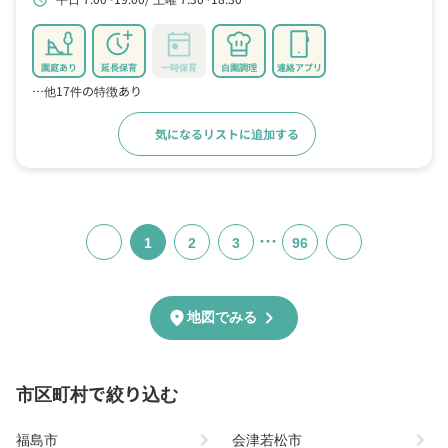
schedule
園庭あり
延長保育
一時保育
自園調理
連絡アプリ
…他17件の特徴あり
気になるリストに追加する
詳細をみる
…
1
2
3
96
chevron_right
location_on
地図でみる
市区町村で絞り込む
chevron_right
chevron_right
福島市
会津若松市