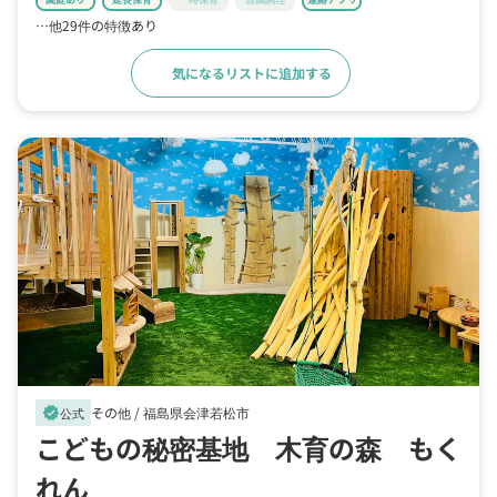
…他29件の特徴あり
気になるリストに追加する
詳細をみる
その他 /
福島県会津若松市
verified
公式
こどもの秘密基地 木育の森 もく
れん