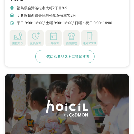
福島県会津若松市大町2丁目9-9
location_on
ＪＲ磐越西線会津若松駅から車で2分
train
平日 9:00~18:00
土曜 9:00~18:00
日曜・祝日 9:00~18:00
schedule
園庭あり
延長保育
一時保育
自園調理
連絡アプリ
気になるリストに追加する
詳細をみる