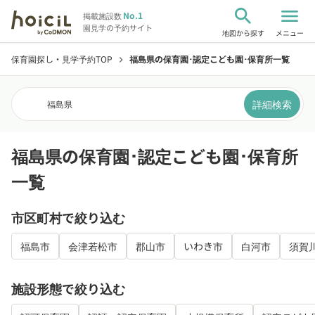
search
menu
No.1
掲載施設数
園見学の予約サイト
地図から探す
メニュー
保育園探し・見学予約TOP
福島県の保育園･認定こども園･保育所一覧
chevron_right
詳細検索
福島県
福島県の保育園･認定こども園･保育所
一覧
市区町村で絞り込む
福島市
会津若松市
郡山市
いわき市
白河市
須賀
施設形態で絞り込む