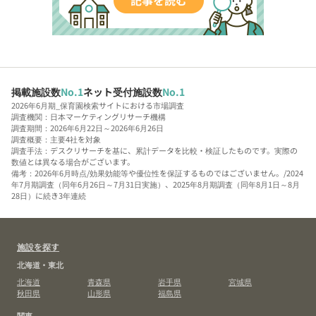
掲載施設数
No.1
ネット受付施設数
No.1
2026年6月期_保育園検索サイトにおける市場調査
調査機関：日本マーケティングリサーチ機構
調査期間：2026年6月22日～2026年6月26日
調査概要：主要4社を対象
調査手法：デスクリサーチを基に、累計データを比較・検証したものです。実際の
数値とは異なる場合がございます。
備考：2026年6月時点/効果効能等や優位性を保証するものではございません。/2024
年7月期調査（同年6月26日～7月31日実施）、2025年8月期調査（同年8月1日～8月
28日）に続き3年連続
施設を探す
北海道・東北
北海道
青森県
岩手県
宮城県
秋田県
山形県
福島県
関東