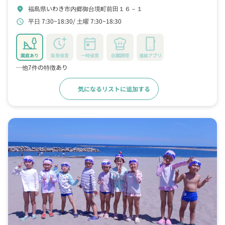
福島県いわき市内郷御台境町前田１６－１
location_on
平日 7:30~18:30
土曜 7:30~18:30
schedule
園庭あり
延長保育
一時保育
自園調理
連絡アプリ
…他7件の特徴あり
気になるリストに追加する
詳細をみる