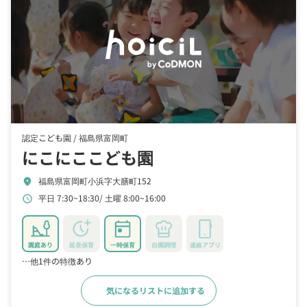
認定こども園 /
福島県富岡町
にこにここども園
福島県富岡町小浜字大膳町152
location_on
平日 7:30~18:30
土曜 8:00~16:00
schedule
園庭あり
延長保育
一時保育
自園調理
連絡アプリ
…他1件の特徴あり
気になるリストに追加する
詳細をみる