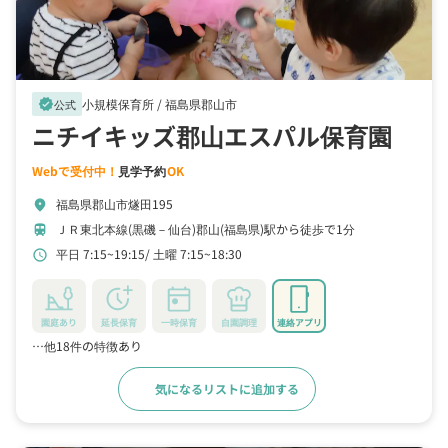
小規模保育所 /
福島県郡山市
verified
公式
ニチイキッズ郡山エスパル保育園
Webで受付中！
見学予約
OK
福島県郡山市燧田195
location_on
ＪＲ東北本線(黒磯－仙台)郡山(福島県)駅から徒歩で1分
train
平日 7:15~19:15
土曜 7:15~18:30
schedule
園庭あり
延長保育
一時保育
自園調理
連絡アプリ
…他18件の特徴あり
気になるリストに追加する
詳細をみる