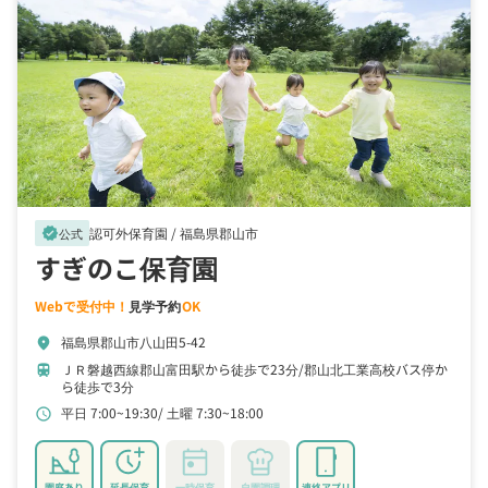
認可外保育園 /
福島県郡山市
verified
公式
すぎのこ保育園
Webで受付中！
見学予約
OK
福島県郡山市八山田5-42
location_on
ＪＲ磐越西線郡山富田駅から徒歩で23分
郡山北工業高校バス停か
train
ら徒歩で3分
平日 7:00~19:30
土曜 7:30~18:00
schedule
園庭あり
延長保育
一時保育
自園調理
連絡アプリ