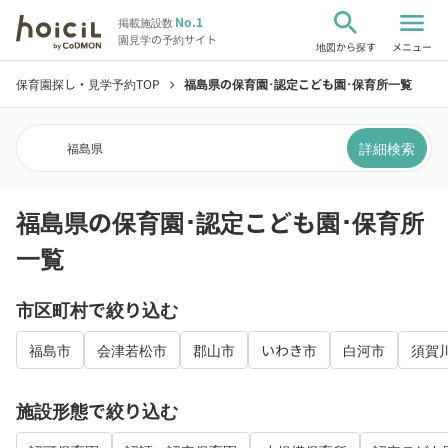
search
menu
No.1
掲載施設数
園見学の予約サイト
地図から探す
メニュー
保育園探し・見学予約TOP
福島県の保育園･認定こども園･保育所一覧
chevron_right
詳細検索
福島県
福島県の保育園･認定こども園･保育所
一覧
市区町村で絞り込む
福島市
会津若松市
郡山市
いわき市
白河市
須賀
施設形態で絞り込む