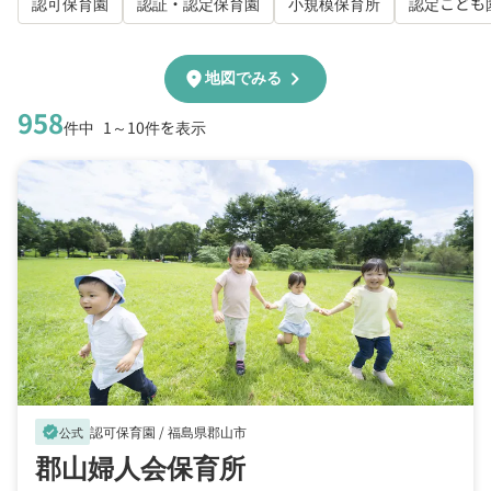
認可保育園
認証・認定保育園
小規模保育所
認定こども
chevron_right
location_on
地図でみる
958
件中
1～10件を表示
認可保育園 /
福島県郡山市
verified
公式
郡山婦人会保育所