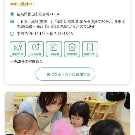
Webで受付中！
福島県郡山市堂前町21-14
location_on
ＪＲ東北本線(黒磯－仙台)郡山(福島県)駅から徒歩で20分
ＪＲ東北
train
本線(黒磯－仙台)郡山(福島県)駅からバスで10分
平日 7:15~19:15
土曜 7:15~18:15
schedule
園庭あり
延長保育
一時保育
自園調理
連絡アプリ
…他28件の特徴あり
気になるリストに追加する
詳細をみる