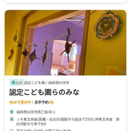
認定こども園 /
福島県白河市
verified
公式
認定こども園らのみな
Webで受付中！
見学予約
OK
福島県白河市西三坂38-1
location_on
ＪＲ東北本線(黒磯－仙台)白坂駅から徒歩で25分
JR東北本線 新
train
白河駅から車で8分
平日 7:00~19:00
土曜 7:30~18:30