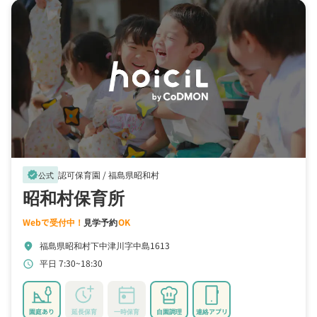
認可保育園 /
福島県昭和村
verified
公式
昭和村保育所
Webで受付中！
見学予約
OK
福島県昭和村下中津川字中島1613
location_on
平日 7:30~18:30
schedule
園庭あり
延長保育
一時保育
自園調理
連絡アプリ