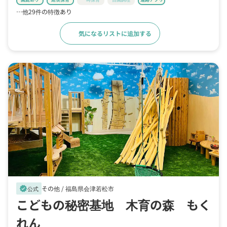
…他29件の特徴あり
気になるリストに追加する
詳細をみる
その他 /
福島県会津若松市
verified
公式
こどもの秘密基地 木育の森 もく
れん