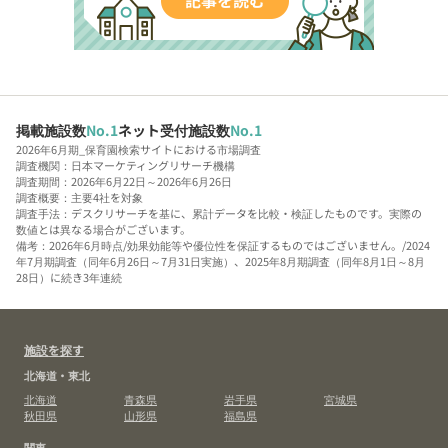
掲載施設数
No.1
ネット受付施設数
No.1
2026年6月期_保育園検索サイトにおける市場調査
調査機関：日本マーケティングリサーチ機構
調査期間：2026年6月22日～2026年6月26日
調査概要：主要4社を対象
調査手法：デスクリサーチを基に、累計データを比較・検証したものです。実際の
数値とは異なる場合がございます。
備考：2026年6月時点/効果効能等や優位性を保証するものではございません。/2024
年7月期調査（同年6月26日～7月31日実施）、2025年8月期調査（同年8月1日～8月
28日）に続き3年連続
施設を探す
北海道・東北
北海道
青森県
岩手県
宮城県
秋田県
山形県
福島県
関東