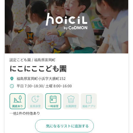
認定こども園 /
福島県富岡町
にこにここども園
福島県富岡町小浜字大膳町152
location_on
平日 7:30~18:30
土曜 8:00~16:00
schedule
園庭あり
延長保育
一時保育
自園調理
連絡アプリ
…他1件の特徴あり
気になるリストに追加する
詳細をみる