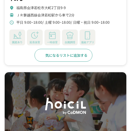
福島県会津若松市大町2丁目9-9
location_on
ＪＲ磐越西線会津若松駅から車で2分
train
平日 9:00~18:00
土曜 9:00~18:00
日曜・祝日 9:00~18:00
schedule
園庭あり
延長保育
一時保育
自園調理
連絡アプリ
気になるリストに追加する
詳細をみる