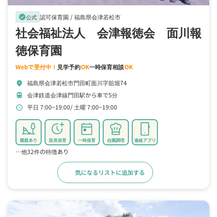
認可保育園 /
福島県会津若松市
verified
公式
社会福祉法人 会津報徳会 面川報
徳保育園
Webで受付中！
見学予約
OK
一時保育相談
OK
福島県会津若松市門田町面川字舘堀74
location_on
会津鉄道会津線門田駅から車で5分
train
平日 7:00~19:00
土曜 7:00~19:00
schedule
園庭あり
延長保育
一時保育
自園調理
連絡アプリ
…他32件の特徴あり
気になるリストに追加する
詳細をみる