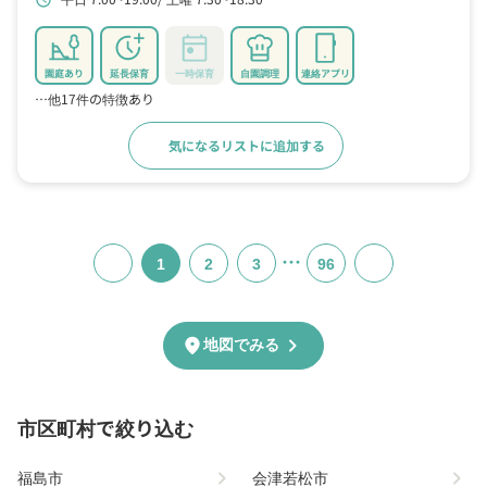
schedule
園庭あり
延長保育
一時保育
自園調理
連絡アプリ
…他17件の特徴あり
気になるリストに追加する
詳細をみる
…
1
2
3
96
chevron_right
location_on
地図でみる
市区町村で絞り込む
chevron_right
chevron_right
福島市
会津若松市