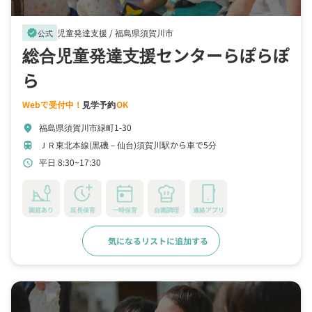
児童発達支援 /
福島県須賀川市
verified
公式
総合児童発達支援センターらぽらぽ
ら
Webで受付中！
見学予約
OK
福島県須賀川市緑町1-30
location_on
ＪＲ東北本線(黒磯－仙台)須賀川駅から車で5分
train
平日 8:30~17:30
schedule
園庭あり
延長保育
一時保育
自園調理
連絡アプリ
気になるリストに追加する
詳細をみる