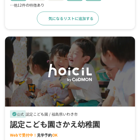
…他12件の特徴あり
気になるリストに追加する
詳細をみる
認定こども園 /
福島県いわき市
verified
公式
認定こども園さかえ幼稚園
Webで受付中！
見学予約
OK