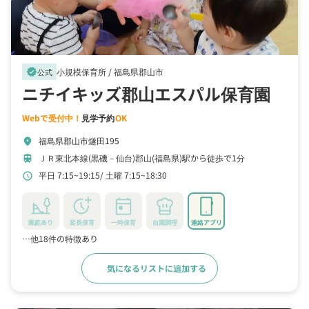
小規模保育所 /
福島県郡山市
verified
公式
ニチイキッズ郡山エスパル保育園
Webで受付中！
見学予約
OK
福島県郡山市燧田195
location_on
ＪＲ東北本線(黒磯－仙台)郡山(福島県)駅から徒歩で1分
train
平日 7:15~19:15
土曜 7:15~18:30
schedule
園庭あり
延長保育
一時保育
自園調理
連絡アプリ
…他18件の特徴あり
気になるリストに追加する
詳細をみる