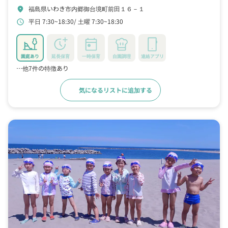
福島県いわき市内郷御台境町前田１６－１
location_on
平日 7:30~18:30
土曜 7:30~18:30
schedule
園庭あり
延長保育
一時保育
自園調理
連絡アプリ
…他7件の特徴あり
気になるリストに追加する
詳細をみる