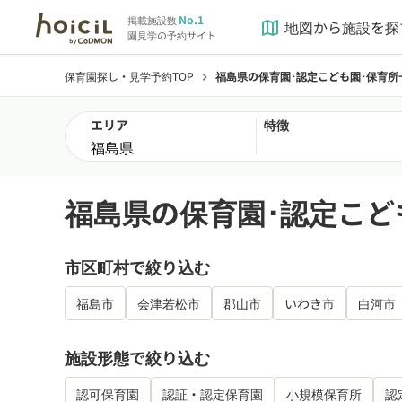
No.1
掲載施設数
地図から施設を探
map
園見学の予約サイト
保育園探し・見学予約TOP
福島県の保育園･認定こども園･保育所
chevron_right
エリア
特徴
福島県の保育園･認定こど
市区町村で絞り込む
福島市
会津若松市
郡山市
いわき市
白河市
施設形態で絞り込む
認可保育園
認証・認定保育園
小規模保育所
認