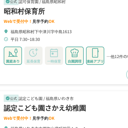
認可保育園 /
福島県昭和村
公式
verified
昭和村保育所
Webで受付中！
見学予約
OK
福島県昭和村下中津川字中島1613
location_on
平日 7:30~18:30
schedule
…他12件
園庭あり
延長保育
一時保育
自園調理
連絡アプリ
認定こども園 /
福島県いわき市
公式
verified
認定こども園さかえ幼稚園
Webで受付中！
見学予約
OK