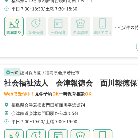
福島県いわき市内郷御台境町前田１６－１
location_on
平日 7:30~18:30
土曜 7:30~18:30
schedule
…他7件の
園庭あり
延長保育
一時保育
自園調理
連絡アプリ
認可保育園 /
福島県会津若松市
公式
verified
社会福祉法人 会津報徳会 面川報徳保
Webで受付中！
見学予約
OK
一時保育相談
OK
福島県会津若松市門田町面川字舘堀74
location_on
会津鉄道会津線門田駅から車で5分
train
平日 7:00~19:00
土曜 7:00~19:00
schedule