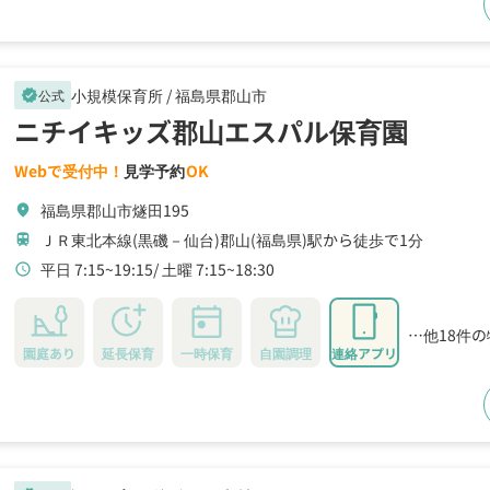
小規模保育所 /
福島県郡山市
公式
verified
ニチイキッズ郡山エスパル保育園
Webで受付中！
見学予約
OK
福島県郡山市燧田195
location_on
ＪＲ東北本線(黒磯－仙台)郡山(福島県)駅から徒歩で1分
train
平日 7:15~19:15
土曜 7:15~18:30
schedule
…他18件
園庭あり
延長保育
一時保育
自園調理
連絡アプリ