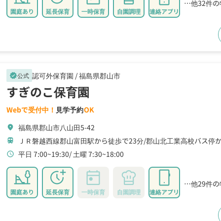
…他32件
園庭あり
延長保育
一時保育
自園調理
連絡アプリ
認可外保育園 /
福島県郡山市
公式
verified
すぎのこ保育園
Webで受付中！
見学予約
OK
福島県郡山市八山田5-42
location_on
ＪＲ磐越西線郡山富田駅から徒歩で23分
郡山北工業高校バス停か
train
平日 7:00~19:30
土曜 7:30~18:00
schedule
…他29件
園庭あり
延長保育
一時保育
自園調理
連絡アプリ