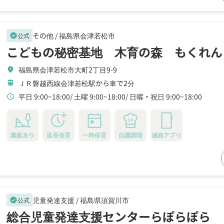
その他 /
福島県会津若松市
公式
verified
こどもの秘密基地 木育の森 もくれん
福島県会津若松市大町2丁目9-9
location_on
ＪＲ磐越西線会津若松駅から車で2分
train
平日 9:00~18:00
土曜 9:00~18:00
日曜・祝日 9:00~18:00
schedule
園庭あり
延長保育
一時保育
自園調理
連絡アプリ
児童発達支援 /
福島県須賀川市
公式
verified
総合児童発達支援センターらぽらぽら