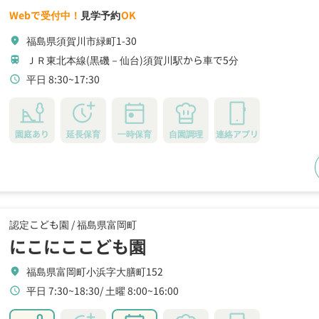
Webで受付中！
見学予約
OK
福島県須賀川市緑町1-30
location_on
ＪＲ東北本線(黒磯－仙台)須賀川駅から車で5分
train
平日 8:30~17:30
schedule
園庭あり
延長保育
一時保育
自園調理
連絡アプリ
認定こども園 /
福島県富岡町
にこにここども園
福島県富岡町小浜字大膳町152
location_on
平日 7:30~18:30
土曜 8:00~16:00
schedule