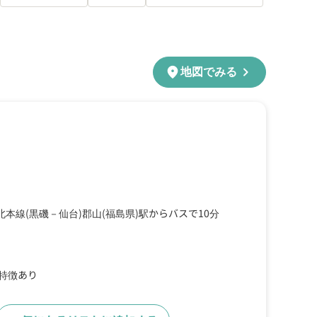
chevron_right
location_on
地図でみる
北本線(黒磯－仙台)郡山(福島県)駅からバスで10分
の特徴あり