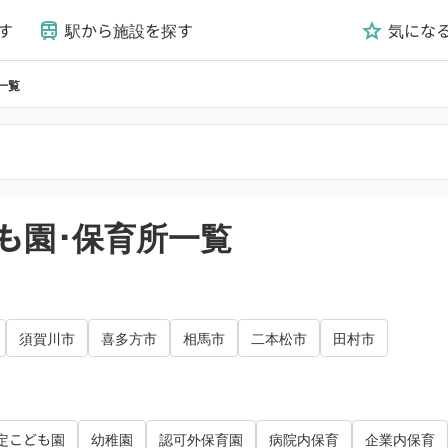
す
駅から施設を探す
気にな
train
grade
一覧
も園･保育所一覧
須賀川市
喜多方市
相馬市
二本松市
田村市
定こども園
幼稚園
認可外保育園
病院内保育
企業内保育