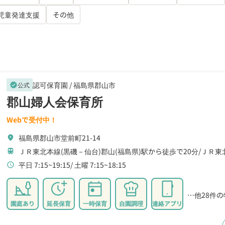
児童発達支援
その他
認可保育園 /
福島県郡山市
公式
verified
郡山婦人会保育所
Webで受付中！
福島県郡山市堂前町21-14
location_on
ＪＲ東北本線(黒磯－仙台)郡山(福島県)駅から徒歩で20分
ＪＲ東
train
平日 7:15~19:15
土曜 7:15~18:15
schedule
…他28件
園庭あり
延長保育
一時保育
自園調理
連絡アプリ