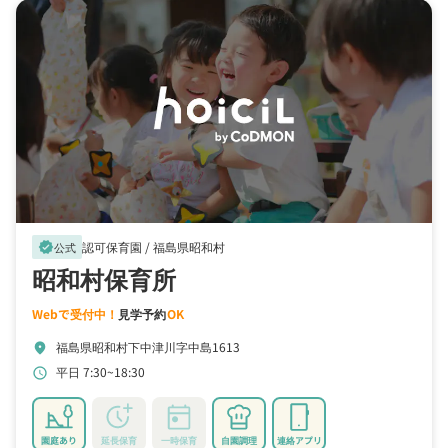
認可保育園 /
福島県昭和村
verified
公式
昭和村保育所
Webで受付中！
見学予約
OK
福島県昭和村下中津川字中島1613
location_on
平日 7:30~18:30
schedule
園庭あり
延長保育
一時保育
自園調理
連絡アプリ