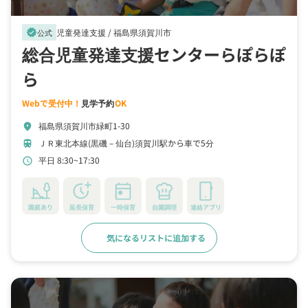
児童発達支援 /
福島県須賀川市
verified
公式
総合児童発達支援センターらぽらぽ
ら
Webで受付中！
見学予約
OK
福島県須賀川市緑町1-30
location_on
ＪＲ東北本線(黒磯－仙台)須賀川駅から車で5分
train
平日 8:30~17:30
schedule
園庭あり
延長保育
一時保育
自園調理
連絡アプリ
気になるリストに追加する
詳細をみる