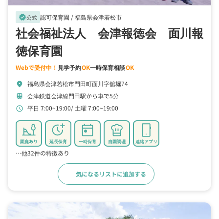
認可保育園 /
福島県会津若松市
verified
公式
社会福祉法人 会津報徳会 面川報
徳保育園
Webで受付中！
見学予約
OK
一時保育相談
OK
福島県会津若松市門田町面川字舘堀74
location_on
会津鉄道会津線門田駅から車で5分
train
平日 7:00~19:00
土曜 7:00~19:00
schedule
園庭あり
延長保育
一時保育
自園調理
連絡アプリ
…他32件の特徴あり
気になるリストに追加する
詳細をみる