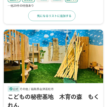
…他29件の特徴あり
気になるリストに追加する
詳細をみる
その他 /
福島県会津若松市
verified
公式
こどもの秘密基地 木育の森 もく
れん