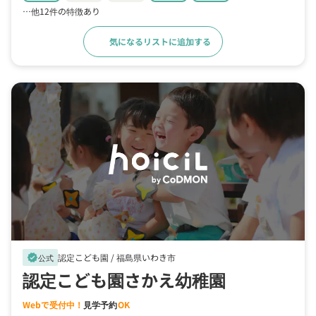
…他12件の特徴あり
気になるリストに追加する
詳細をみる
認定こども園 /
福島県いわき市
verified
公式
認定こども園さかえ幼稚園
Webで受付中！
見学予約
OK