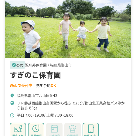
認可外保育園 /
福島県郡山市
verified
公式
すぎのこ保育園
Webで受付中！
見学予約
OK
福島県郡山市八山田5-42
location_on
ＪＲ磐越西線郡山富田駅から徒歩で23分
郡山北工業高校バス停か
train
ら徒歩で3分
平日 7:00~19:30
土曜 7:30~18:00
schedule
園庭あり
延長保育
一時保育
自園調理
連絡アプリ