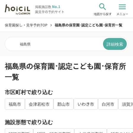
search
menu
No.1
掲載施設数
園見学の予約サイト
地図から探す
メニュー
保育園探し・見学予約TOP
福島県の保育園･認定こども園･保育所一覧
chevron_right
詳細検索
福島県
福島県の保育園･認定こども園･保育所
一覧
市区町村で絞り込む
福島市
会津若松市
郡山市
いわき市
白河市
須賀
施設形態で絞り込む