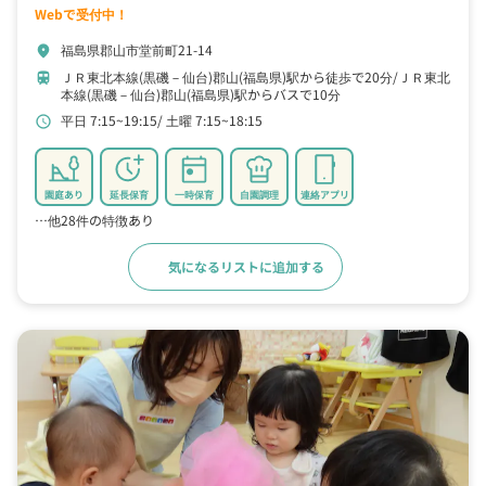
Webで受付中！
福島県郡山市堂前町21-14
location_on
ＪＲ東北本線(黒磯－仙台)郡山(福島県)駅から徒歩で20分
ＪＲ東北
train
本線(黒磯－仙台)郡山(福島県)駅からバスで10分
平日 7:15~19:15
土曜 7:15~18:15
schedule
園庭あり
延長保育
一時保育
自園調理
連絡アプリ
…他28件の特徴あり
気になるリストに追加する
詳細をみる