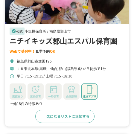
小規模保育所 /
福島県郡山市
verified
公式
ニチイキッズ郡山エスパル保育園
Webで受付中！
見学予約
OK
福島県郡山市燧田195
location_on
ＪＲ東北本線(黒磯－仙台)郡山(福島県)駅から徒歩で1分
train
平日 7:15~19:15
土曜 7:15~18:30
schedule
園庭あり
延長保育
一時保育
自園調理
連絡アプリ
…他18件の特徴あり
気になるリストに追加する
詳細をみる