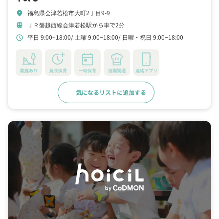
福島県会津若松市大町2丁目9-9
location_on
ＪＲ磐越西線会津若松駅から車で2分
train
平日 9:00~18:00
土曜 9:00~18:00
日曜・祝日 9:00~18:00
schedule
園庭あり
延長保育
一時保育
自園調理
連絡アプリ
気になるリストに追加する
詳細をみる