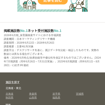
掲載施設数
No.1
ネット受付施設数
No.1
2026年6月期_保育園検索サイトにおける市場調査
調査機関：日本マーケティングリサーチ機構
調査期間：2026年6月22日～2026年6月26日
調査概要：主要4社を対象
調査手法：デスクリサーチを基に、累計データを比較・検証したものです。実際の
数値とは異なる場合がございます。
備考：2026年6月時点/効果効能等や優位性を保証するものではございません。/2024
年7月期調査（同年6月26日～7月31日実施）、2025年8月期調査（同年8月1日～8月
28日）に続き3年連続
施設を探す
北海道・東北
北海道
青森県
岩手県
宮城県
秋田県
山形県
福島県
関東