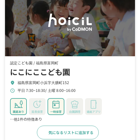
認定こども園 /
福島県富岡町
にこにここども園
福島県富岡町小浜字大膳町152
location_on
平日 7:30~18:30
土曜 8:00~16:00
schedule
園庭あり
延長保育
一時保育
自園調理
連絡アプリ
…他1件の特徴あり
気になるリストに追加する
詳細をみる