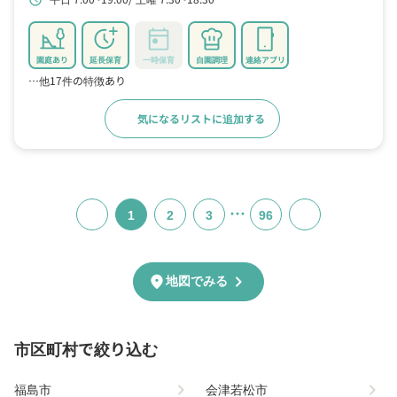
schedule
園庭あり
延長保育
一時保育
自園調理
連絡アプリ
…他17件の特徴あり
気になるリストに追加する
詳細をみる
…
1
2
3
96
chevron_right
location_on
地図でみる
市区町村で絞り込む
chevron_right
chevron_right
福島市
会津若松市