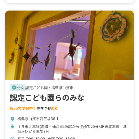
認定こども園 /
福島県白河市
verified
公式
認定こども園らのみな
Webで受付中！
見学予約
OK
福島県白河市西三坂38-1
location_on
ＪＲ東北本線(黒磯－仙台)白坂駅から徒歩で25分
JR東北本線 新
train
白河駅から車で8分
平日 7:00~19:00
土曜 7:30~18:30