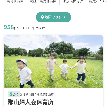
認可保育園
認証・認定保育園
小規模保育所
認定こども
chevron_right
location_on
地図でみる
958
件中
1～10件を表示
認可保育園 /
福島県郡山市
verified
公式
郡山婦人会保育所