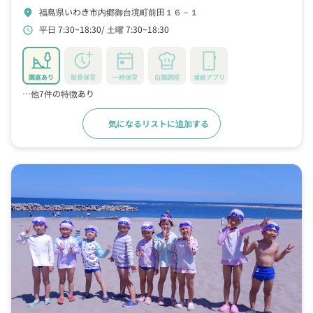
福島県いわき市内郷御台境町前田１６－１
location_on
平日 7:30~18:30
土曜 7:30~18:30
schedule
園庭あり
延長保育
一時保育
自園調理
連絡アプリ
…他7件の特徴あり
気になるリストに追加する
詳細をみる