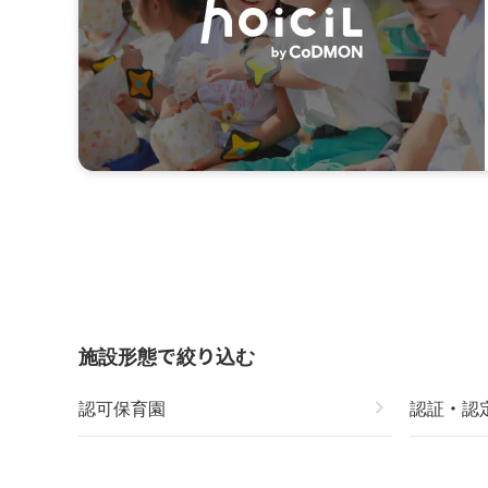
施設形態で絞り込む
認可保育園
chevron_right
認証・認