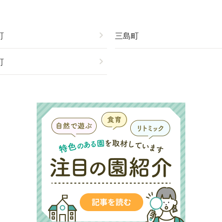
町
chevron_right
三島町
町
chevron_right