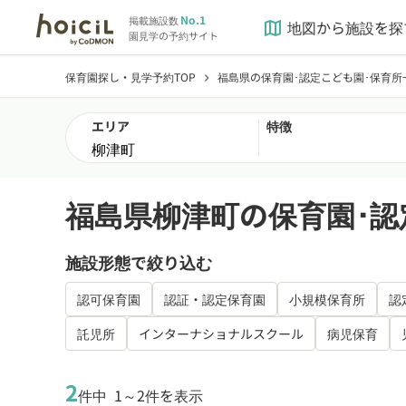
No.1
掲載施設数
地図から施設を探
map
園見学の予約サイト
保育園探し・見学予約TOP
福島県の保育園･認定こども園･保育所
chevron_right
エリア
特徴
福島県柳津町の保育園･認
施設形態で絞り込む
認可保育園
認証・認定保育園
小規模保育所
認
託児所
インターナショナルスクール
病児保育
2
件中
1～2件を表示