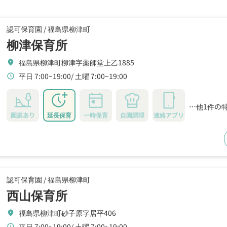
認可保育園 /
福島県柳津町
柳津保育所
福島県柳津町柳津字薬師堂上乙1885
location_on
平日 7:00~19:00
土曜 7:00~19:00
schedule
…他1件の
園庭あり
延長保育
一時保育
自園調理
連絡アプリ
認可保育園 /
福島県柳津町
西山保育所
福島県柳津町砂子原字居平406
location_on
平日 7:00~19:00
土曜 7:00~19:00
schedule