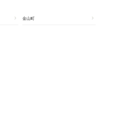
chevron_right
金山町
chevron_right