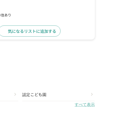
特徴あり
気になるリストに追加する
詳細をみる
chevron_right
認定こども園
chevron_right
すべて表示