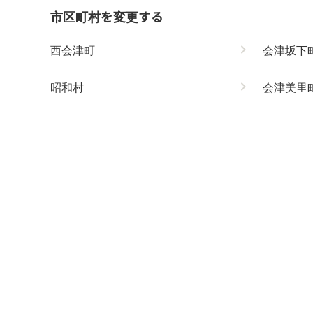
市区町村を変更する
西会津町
chevron_right
会津坂下
昭和村
chevron_right
会津美里