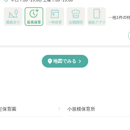
…他1件の
園庭あり
延長保育
一時保育
自園調理
連絡アプリ
chevron_right
location_on
地図でみる
定保育園
chevron_right
小規模保育所