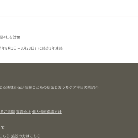
要4社を対象
同年8月1日～8月28日）に続き3年連続
知る
地域別保活情報
こどもの病気とおうちケア
注目の園紹介
るご質問
運営会社
個人情報保護方針
いて
こちら
施設の方はこちら