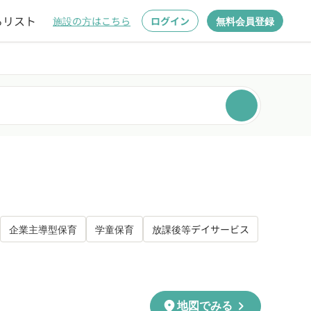
るリスト
施設の方はこちら
ログイン
無料会員登録
企業主導型保育
学童保育
放課後等デイサービス
chevron_right
location_on
地図でみる