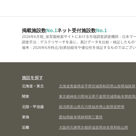
掲載施設数
No.1
ネット受付施設数
No.1
2026年6月期_保育園検索サイトにおける市場調査
調査機関：日本マ
調査手法：デスクリサーチを基に、累計データを比較・検証したもの
備考：2026年6月時点/効果効能等や優位性を保証するものではございま
施設を探す
北海道・東北
北海道
青森県
岩手県
宮城県
秋田県
山形県
福島県
関東
東京都
神奈川県
埼玉県
千葉県
茨城県
栃木県
群馬
北陸・甲信越
新潟県
富山県
石川県
福井県
山梨県
長野県
東海
愛知県
岐阜県
静岡県
三重県
近畿
大阪府
兵庫県
京都府
滋賀県
奈良県
和歌山県