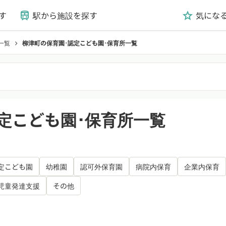
す
駅から施設を探す
気にな
train
grade
一覧
柳津町の保育園･認定こども園･保育所一覧
chevron_right
定こども園･保育所一覧
定こども園
幼稚園
認可外保育園
病院内保育
企業内保育
児童発達支援
その他