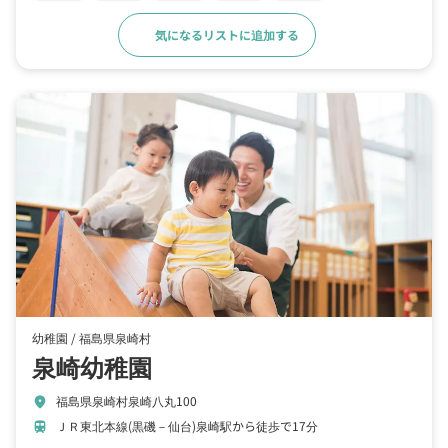
気になるリストに追加する
詳細をみる
幼稚園 /
福島県泉崎村
泉崎幼稚園
福島県泉崎村泉崎八丸100
location_on
ＪＲ東北本線(黒磯－仙台)泉崎駅から徒歩で17分
train