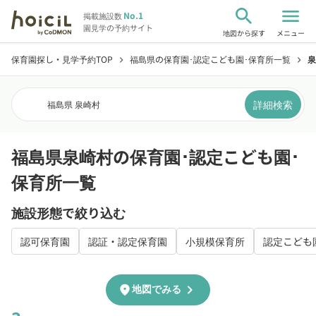
search
menu
No.1
掲載施設数
園見学の予約サイト
地図から探す
メニュー
保育園探し・見学予約TOP
福島県の保育園･認定こども園･保育所一覧
泉
chevron_right
chevron_right
詳細検索
福島県 泉崎村
福島県泉崎村の保育園･認定こども園･
保育所一覧
施設形態で絞り込む
認可保育園
認証・認定保育園
小規模保育所
認定こども
chevron_right
location_on
地図でみる