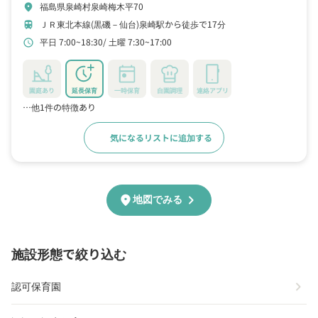
福島県泉崎村泉崎梅木平70
location_on
ＪＲ東北本線(黒磯－仙台)泉崎駅から徒歩で17分
train
平日 7:00~18:30
土曜 7:30~17:00
schedule
園庭あり
延長保育
一時保育
自園調理
連絡アプリ
…他1件の特徴あり
気になるリストに追加する
詳細をみる
chevron_right
location_on
地図でみる
施設形態で絞り込む
chevron_right
認可保育園