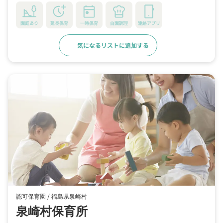
園庭あり
延長保育
一時保育
自園調理
連絡アプリ
気になるリストに追加する
詳細をみる
認可保育園 /
福島県泉崎村
泉崎村保育所