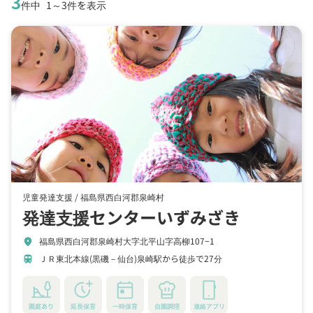
3
件中
1～3件を表示
児童発達支援 /
福島県西白河郡泉崎村
発達支援センターいずみざき
福島県西白河郡泉崎村大字北平山字高柳107−1
location_on
ＪＲ東北本線(黒磯－仙台)泉崎駅から徒歩で27分
train
園庭あり
延長保育
一時保育
自園調理
連絡アプリ