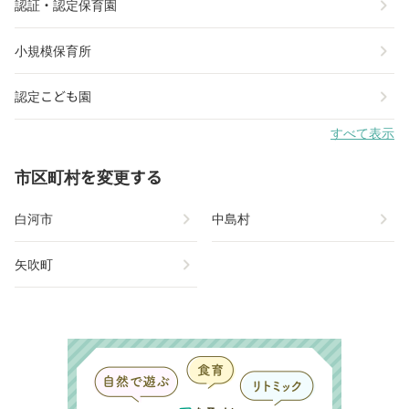
chevron_right
認証・認定保育園
chevron_right
小規模保育所
chevron_right
認定こども園
すべて表示
市区町村を変更する
chevron_right
chevron_right
白河市
中島村
chevron_right
矢吹町