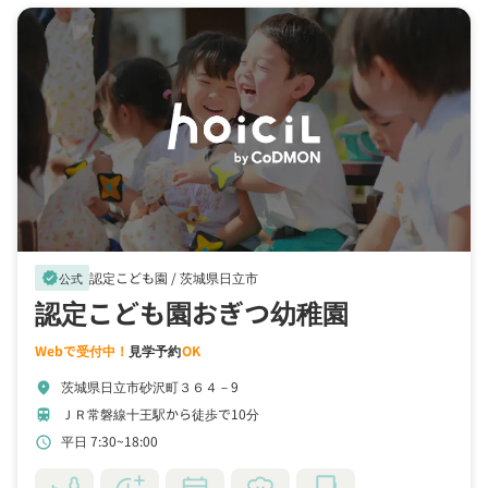
認定こども園 /
茨城県日立市
verified
公式
認定こども園おぎつ幼稚園
Webで受付中！
見学予約
OK
茨城県日立市砂沢町３６４－9
location_on
ＪＲ常磐線十王駅から徒歩で10分
train
平日 7:30~18:00
schedule