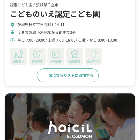
認定こども園 /
茨城県日立市
こどものいえ認定こども園
茨城県日立市日高町1-14-11
location_on
ＪＲ常磐線小木津駅から徒歩で3分
train
平日 7:00~20:00
土曜 7:00~18:00
日曜・祝日 8:00~18:00
schedule
園庭あり
延長保育
一時保育
自園調理
連絡アプリ
気になるリストに追加する
詳細をみる