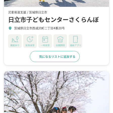
児童発達支援 /
茨城県日立市
日立市子どもセンターさくらんぼ
茨城県日立市西成沢町二丁目4番20号
location_on
園庭あり
延長保育
一時保育
自園調理
連絡アプリ
気になるリストに追加する
詳細をみる