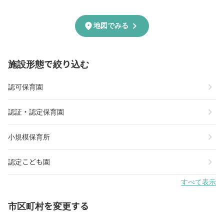
chevron_right
location_on
地図でみる
施設形態で絞り込む
chevron_right
認可保育園
chevron_right
認証・認定保育園
chevron_right
小規模保育所
chevron_right
認定こども園
すべて表示
市区町村を変更する