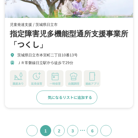
児童発達支援 /
茨城県日立市
指定障害児多機能型通所支援事業所
「つくし」
茨城県日立市本宮町二丁目10番13号
location_on
ＪＲ常磐線日立駅から徒歩で29分
train
園庭あり
延長保育
一時保育
自園調理
連絡アプリ
気になるリストに追加する
詳細をみる
…
1
2
3
6