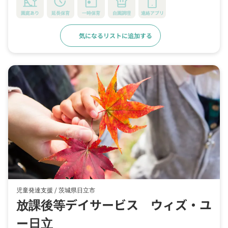
園庭あり
延長保育
一時保育
自園調理
連絡アプリ
気になるリストに追加する
詳細をみる
児童発達支援 /
茨城県日立市
放課後等デイサービス ウィズ・ユ
ー日立