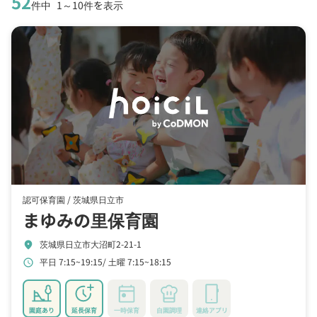
52
件中
1～10件を表示
認可保育園 /
茨城県日立市
まゆみの里保育園
茨城県日立市大沼町2-21-1
location_on
平日 7:15~19:15
土曜 7:15~18:15
schedule
園庭あり
延長保育
一時保育
自園調理
連絡アプリ