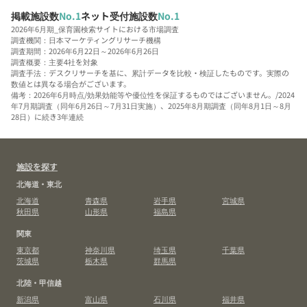
掲載施設数
No.1
ネット受付施設数
No.1
2026年6月期_保育園検索サイトにおける市場調査
調査機関：日本マーケティングリサーチ機構
調査期間：2026年6月22日～2026年6月26日
調査概要：主要4社を対象
調査手法：デスクリサーチを基に、累計データを比較・検証したものです。実際の
数値とは異なる場合がございます。
備考：2026年6月時点/効果効能等や優位性を保証するものではございません。/2024
年7月期調査（同年6月26日～7月31日実施）、2025年8月期調査（同年8月1日～8月
28日）に続き3年連続
施設を探す
北海道・東北
北海道
青森県
岩手県
宮城県
秋田県
山形県
福島県
関東
東京都
神奈川県
埼玉県
千葉県
茨城県
栃木県
群馬県
北陸・甲信越
新潟県
富山県
石川県
福井県