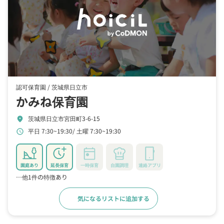
認可保育園 /
茨城県日立市
かみね保育園
茨城県日立市宮田町3-6-15
location_on
平日 7:30~19:30
土曜 7:30~19:30
schedule
園庭あり
延長保育
一時保育
自園調理
連絡アプリ
…他1件の特徴あり
気になるリストに追加する
詳細をみる