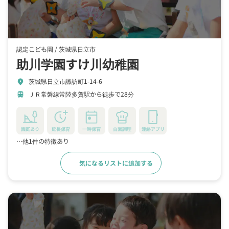
認定こども園 /
茨城県日立市
助川学園すけ川幼稚園
茨城県日立市諏訪町1-14-6
location_on
ＪＲ常磐線常陸多賀駅から徒歩で28分
train
園庭あり
延長保育
一時保育
自園調理
連絡アプリ
…他1件の特徴あり
気になるリストに追加する
詳細をみる