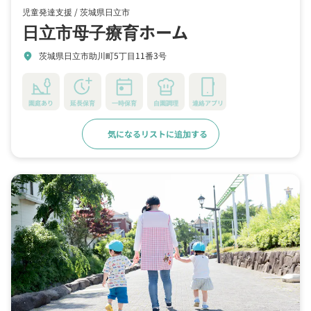
児童発達支援 /
茨城県日立市
日立市母子療育ホーム
茨城県日立市助川町5丁目11番3号
location_on
園庭あり
延長保育
一時保育
自園調理
連絡アプリ
気になるリストに追加する
詳細をみる