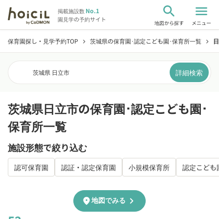
search
menu
No.1
掲載施設数
園見学の予約サイト
地図から探す
メニュー
保育園探し・見学予約TOP
茨城県の保育園･認定こども園･保育所一覧
日
chevron_right
chevron_right
詳細検索
茨城県 日立市
茨城県日立市の保育園･認定こども園･
保育所一覧
施設形態で絞り込む
認可保育園
認証・認定保育園
小規模保育所
認定こども
chevron_right
location_on
地図でみる