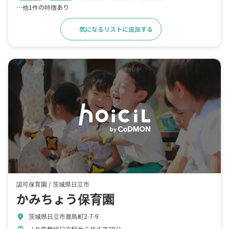
…他1件の特徴あり
気になるリストに追加する
詳細をみる
認可保育園 /
茨城県日立市
かみちょう保育園
茨城県日立市鹿島町2-7-9
location_on
ＪＲ常磐線日立駅から徒歩で20分