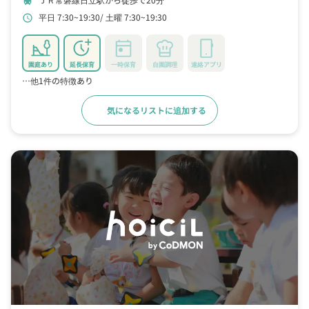
train
平日 7:30~19:30
土曜 7:30~19:30
schedule
園庭あり
延長保育
一時保育
自園調理
連絡アプリ
…他1件の特徴あり
気になるリストに追加する
詳細をみる