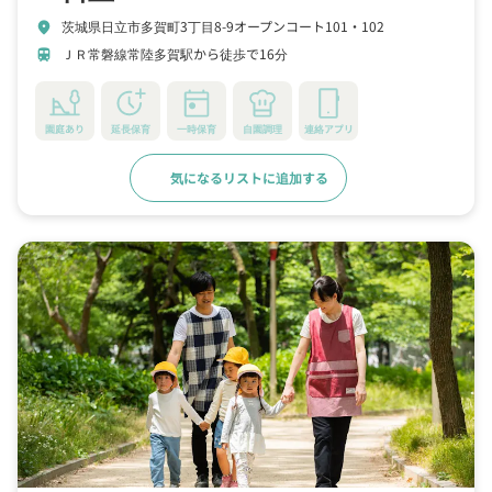
茨城県日立市多賀町3丁目8-9オープンコート101・102
location_on
ＪＲ常磐線常陸多賀駅から徒歩で16分
train
園庭あり
延長保育
一時保育
自園調理
連絡アプリ
気になるリストに追加する
詳細をみる