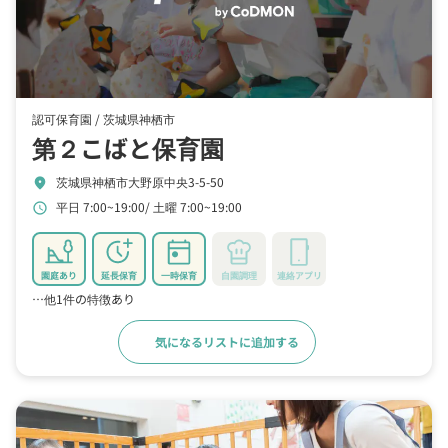
認可保育園 /
茨城県神栖市
第２こばと保育園
茨城県神栖市大野原中央3-5-50
location_on
平日 7:00~19:00
土曜 7:00~19:00
schedule
園庭あり
延長保育
一時保育
自園調理
連絡アプリ
…他1件の特徴あり
気になるリストに追加する
詳細をみる