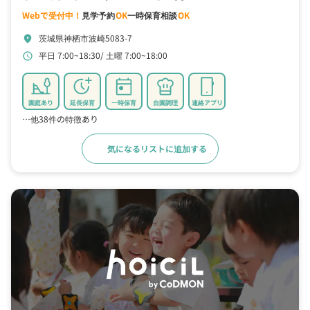
Webで受付中！
見学予約
OK
一時保育相談
OK
茨城県神栖市波崎5083-7
location_on
平日 7:00~18:30
土曜 7:00~18:00
schedule
園庭あり
延長保育
一時保育
自園調理
連絡アプリ
…他38件の特徴あり
気になるリストに追加する
詳細をみる