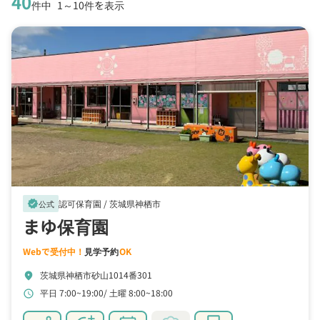
40
件中
1～10件を表示
認可保育園 /
茨城県神栖市
verified
公式
まゆ保育園
Webで受付中！
見学予約
OK
茨城県神栖市砂山1014番301
location_on
平日 7:00~19:00
土曜 8:00~18:00
schedule