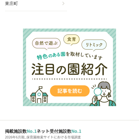
chevron_right
東庄町
掲載施設数
No.1
ネット受付施設数
No.1
2026年6月期_保育園検索サイトにおける市場調査