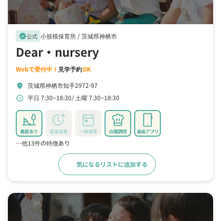
小規模保育所 /
茨城県神栖市
verified
公式
Dear・nursery
Webで受付中！
見学予約
OK
茨城県神栖市知手2972-97
location_on
平日 7:30~18:30
土曜 7:30~18:30
schedule
園庭あり
延長保育
一時保育
自園調理
連絡アプリ
…他13件の特徴あり
気になるリストに追加する
詳細をみる