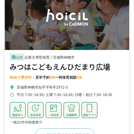
企業主導型保育 /
茨城県神栖市
verified
公式
みつはこどもえんひだまり広場
Webで受付中！
見学予約
OK
一時保育相談
OK
茨城県神栖市知手字和手2972-5
location_on
平日 7:30~18:30
土曜 7:30~18:30
日曜・祝日 7:30~18:30
schedule
園庭あり
延長保育
一時保育
自園調理
連絡アプリ
…他31件の特徴あり