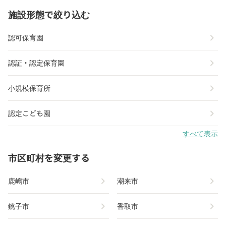
施設形態で絞り込む
chevron_right
認可保育園
chevron_right
認証・認定保育園
chevron_right
小規模保育所
chevron_right
認定こども園
すべて表示
市区町村を変更する
chevron_right
chevron_right
鹿嶋市
潮来市
chevron_right
chevron_right
銚子市
香取市