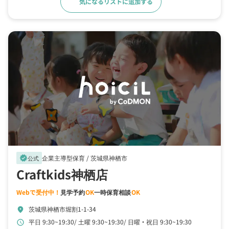
気になるリストに追加する
詳細をみる
企業主導型保育 /
茨城県神栖市
verified
公式
Craftkids神栖店
Webで受付中！
見学予約
OK
一時保育相談
OK
茨城県神栖市堀割1-1-34
location_on
平日 9:30~19:30
土曜 9:30~19:30
日曜・祝日 9:30~19:30
schedule