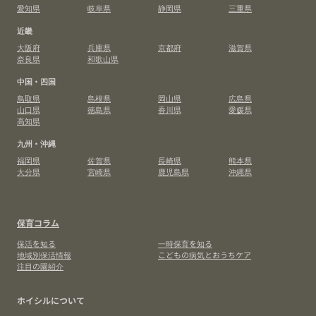
愛知県
岐阜県
静岡県
三重県
近畿
大阪府
兵庫県
京都府
滋賀県
奈良県
和歌山県
中国・四国
鳥取県
島根県
岡山県
広島県
山口県
徳島県
香川県
愛媛県
高知県
九州・沖縄
福岡県
佐賀県
長崎県
熊本県
大分県
宮崎県
鹿児島県
沖縄県
保育コラム
保活を知る
一時保育を知る
地域別保活情報
こどもの病気とおうちケア
注目の園紹介
ホイシルについて