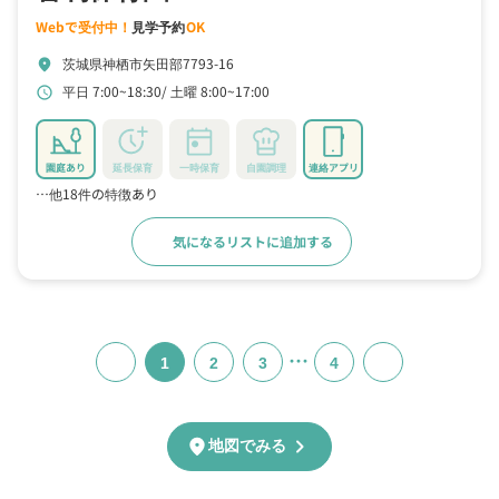
Webで受付中！
見学予約
OK
茨城県神栖市矢田部7793-16
location_on
平日 7:00~18:30
土曜 8:00~17:00
schedule
園庭あり
延長保育
一時保育
自園調理
連絡アプリ
…他18件の特徴あり
気になるリストに追加する
詳細をみる
…
1
2
3
4
chevron_right
location_on
地図でみる