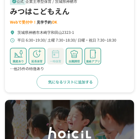
企業主導型保育 /
茨城県神栖市
verified
公式
みつはこどもえん
Webで受付中！
見学予約
OK
茨城県神栖市木崎字和田山2323-1
location_on
平日 6:30~19:30
土曜 7:30~18:30
日曜・祝日 7:30~18:30
schedule
園庭あり
延長保育
一時保育
自園調理
連絡アプリ
…他25件の特徴あり
気になるリストに追加する
詳細をみる