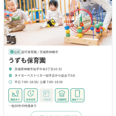
認可保育園 /
茨城県神栖市
verified
公式
うずも保育園
茨城県神栖市知手中央3丁目10-32
location_on
タイヨーベストリカー知手店から徒歩で5分
train
平日 7:00~18:30
土曜 7:00~18:30
schedule
園庭あり
延長保育
一時保育
自園調理
連絡アプリ
…他30件の特徴あり