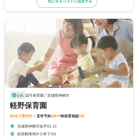
気になるリストに追加する
詳細をみる
認可保育園 /
茨城県神栖市
verified
公式
軽野保育園
Webで受付中！
見学予約
OK
一時保育相談
OK
茨城県神栖市知手92-15
location_on
萩原郵便局から車で3分
train