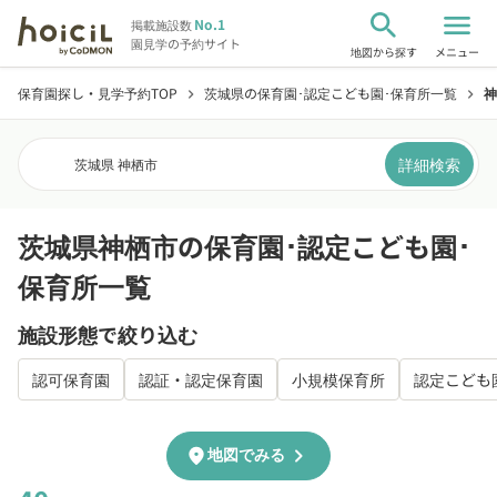
search
menu
No.1
掲載施設数
園見学の予約サイト
地図から探す
メニュー
保育園探し・見学予約TOP
茨城県の保育園･認定こども園･保育所一覧
神
chevron_right
chevron_right
詳細検索
茨城県 神栖市
茨城県神栖市の保育園･認定こども園･
保育所一覧
施設形態で絞り込む
認可保育園
認証・認定保育園
小規模保育所
認定こども
chevron_right
location_on
地図でみる