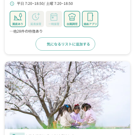
平日 7:20~18:50
土曜 7:20~18:50
schedule
園庭あり
延長保育
一時保育
自園調理
連絡アプリ
…他28件の特徴あり
気になるリストに追加する
詳細をみる