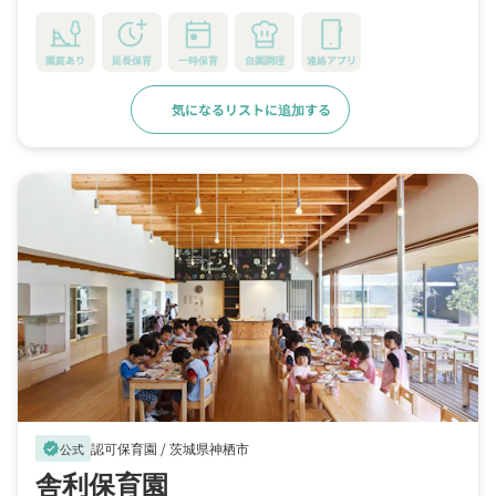
園庭あり
延長保育
一時保育
自園調理
連絡アプリ
気になるリストに追加する
詳細をみる
認可保育園 /
茨城県神栖市
verified
公式
舎利保育園