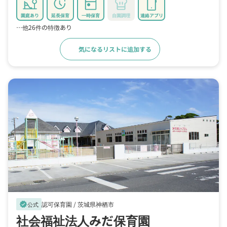
園庭あり
延長保育
一時保育
自園調理
連絡アプリ
…他26件の特徴あり
気になるリストに追加する
詳細をみる
認可保育園 /
茨城県神栖市
verified
公式
社会福祉法人みだ保育園