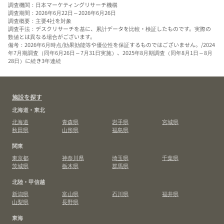
調査機関：日本マーケティングリサーチ機構
調査期間：2026年6月22日～2026年6月26日
調査概要：主要4社を対象
調査手法：デスクリサーチを基に、累計データを比較・検証したものです。実際の
数値とは異なる場合がございます。
備考：2026年6月時点/効果効能等や優位性を保証するものではございません。/2024
年7月期調査（同年6月26日～7月31日実施）、2025年8月期調査（同年8月1日～8月
28日）に続き3年連続
施設を探す
北海道・東北
北海道
青森県
岩手県
宮城県
秋田県
山形県
福島県
関東
東京都
神奈川県
埼玉県
千葉県
茨城県
栃木県
群馬県
北陸・甲信越
新潟県
富山県
石川県
福井県
山梨県
長野県
東海