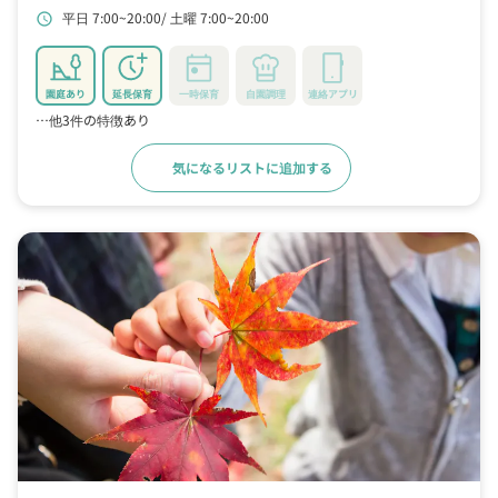
平日 7:00~20:00
土曜 7:00~20:00
schedule
園庭あり
延長保育
一時保育
自園調理
連絡アプリ
…他3件の特徴あり
気になるリストに追加する
詳細をみる