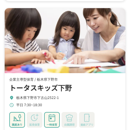
企業主導型保育 /
栃木県下野市
トータスキッズ下野
栃木県下野市下古山2522-1
location_on
平日 7:30~18:30
schedule
園庭あり
延長保育
一時保育
自園調理
連絡アプリ