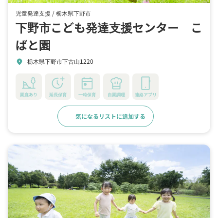
児童発達支援 /
栃木県下野市
下野市こども発達支援センター こ
ばと園
栃木県下野市下古山1220
location_on
園庭あり
延長保育
一時保育
自園調理
連絡アプリ
気になるリストに追加する
詳細をみる