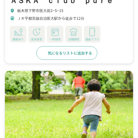
栃木県下野市医大前2−5−15
location_on
ＪＲ宇都宮線自治医大駅から徒歩で12分
train
園庭あり
延長保育
一時保育
自園調理
連絡アプリ
気になるリストに追加する
詳細をみる