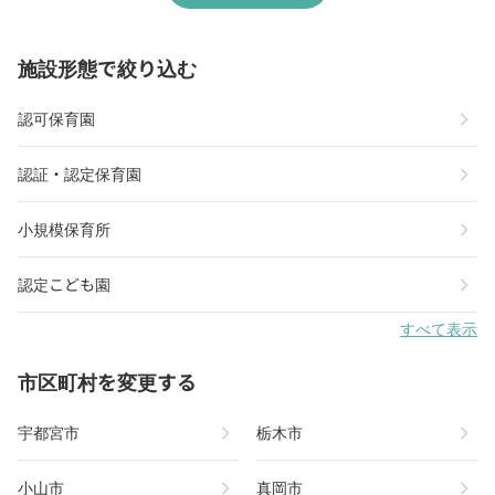
施設形態で絞り込む
chevron_right
認可保育園
chevron_right
認証・認定保育園
chevron_right
小規模保育所
chevron_right
認定こども園
すべて表示
市区町村を変更する
chevron_right
chevron_right
宇都宮市
栃木市
chevron_right
chevron_right
小山市
真岡市