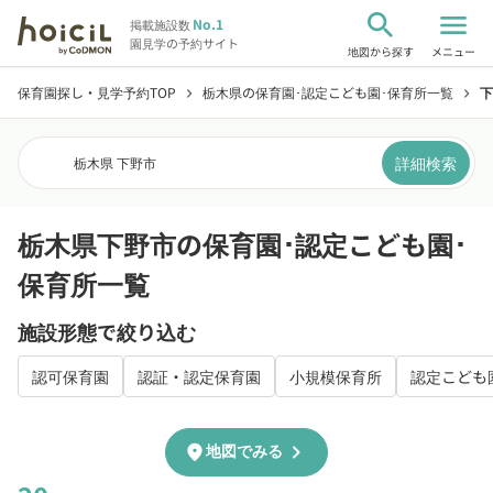
search
menu
No.1
掲載施設数
園見学の予約サイト
地図から探す
メニュー
保育園探し・見学予約TOP
栃木県の保育園･認定こども園･保育所一覧
下
chevron_right
chevron_right
詳細検索
栃木県 下野市
栃木県下野市の保育園･認定こども園･
保育所一覧
施設形態で絞り込む
認可保育園
認証・認定保育園
小規模保育所
認定こども
chevron_right
location_on
地図でみる