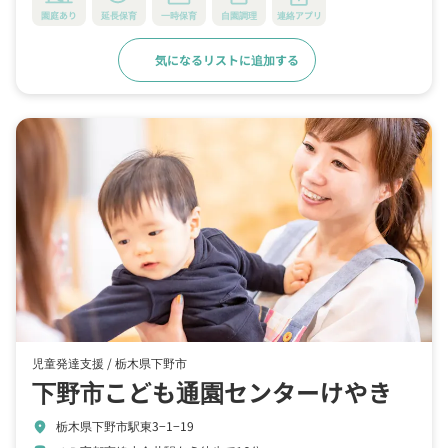
園庭あり
延長保育
一時保育
自園調理
連絡アプリ
気になるリストに追加する
詳細をみる
児童発達支援 /
栃木県下野市
下野市こども通園センターけやき
栃木県下野市駅東3−1−19
location_on