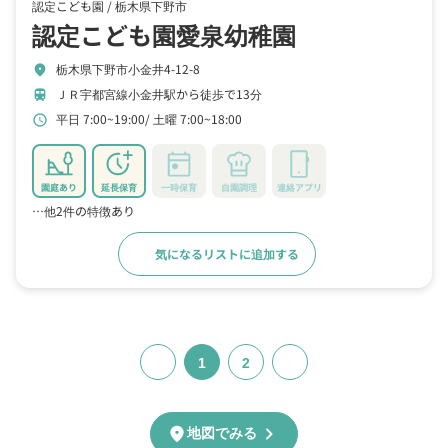
認定こども園 /
栃木県下野市
認定こども園愛泉幼稚園
栃木県下野市小金井4-12-8
location_on
ＪＲ宇都宮線小金井駅から徒歩で13分
train
平日 7:00~19:00
土曜 7:00~18:00
schedule
園庭あり
延長保育
一時保育
自園調理
連絡アプリ
…他2件の特徴あり
気になるリストに追加する
詳細をみる
1
2
chevron_right
location_on
地図でみる