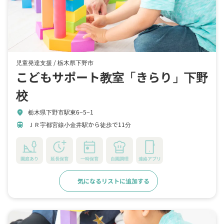
児童発達支援 /
栃木県下野市
こどもサポート教室「きらり」下野
校
栃木県下野市駅東6−5−1
location_on
ＪＲ宇都宮線小金井駅から徒歩で11分
train
園庭あり
延長保育
一時保育
自園調理
連絡アプリ
気になるリストに追加する
詳細をみる