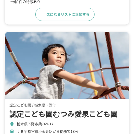
…他1件の特徴あり
気になるリストに追加する
詳細をみる
認定こども園 /
栃木県下野市
認定こども園むつみ愛泉こども園
栃木県下野市柴769-17
location_on
ＪＲ宇都宮線小金井駅から徒歩で13分
train