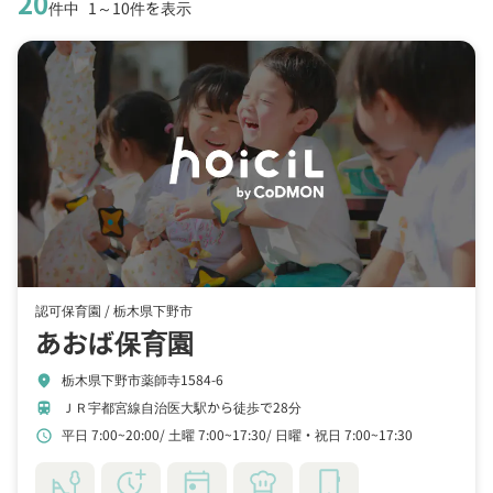
20
件中
1～10件を表示
認可保育園 /
栃木県下野市
あおば保育園
栃木県下野市薬師寺1584-6
location_on
ＪＲ宇都宮線自治医大駅から徒歩で28分
train
平日 7:00~20:00
土曜 7:00~17:30
日曜・祝日 7:00~17:30
schedule