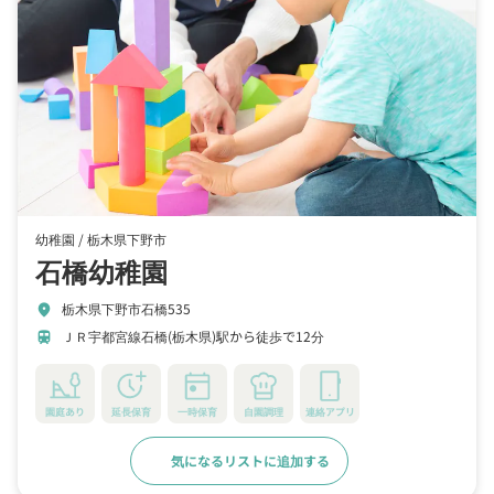
幼稚園 /
栃木県下野市
石橋幼稚園
栃木県下野市石橋535
location_on
ＪＲ宇都宮線石橋(栃木県)駅から徒歩で12分
train
園庭あり
延長保育
一時保育
自園調理
連絡アプリ
気になるリストに追加する
詳細をみる