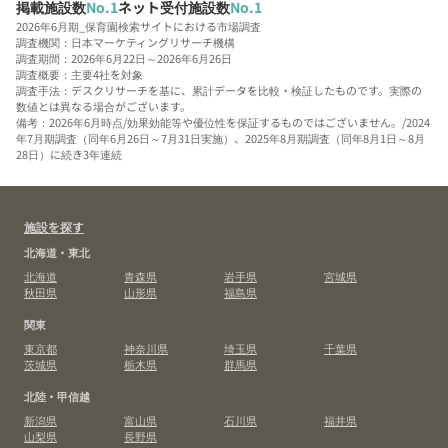
掲載施設数
No.1
ネット受付施設数
No.1
2026年6月期_保育園検索サイトにおける市場調査
調査機関：日本マーケティングリサーチ機構
調査期間：2026年6月22日～2026年6月26日
調査概要：主要4社を対象
調査手法：デスクリサーチを基に、累計データを比較・検証したものです。実際の
数値とは異なる場合がございます。
備考：2026年6月時点/効果効能等や優位性を保証するものではございません。/2024
年7月期調査（同年6月26日～7月31日実施）、2025年8月期調査（同年8月1日～8月
28日）に続き3年連続
施設を探す
北海道・東北
北海道
青森県
岩手県
宮城県
秋田県
山形県
福島県
関東
東京都
神奈川県
埼玉県
千葉県
茨城県
栃木県
群馬県
北陸・甲信越
新潟県
富山県
石川県
福井県
山梨県
長野県