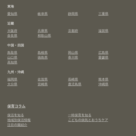
東海
愛知県
岐阜県
静岡県
三重県
近畿
大阪府
兵庫県
京都府
滋賀県
奈良県
和歌山県
中国・四国
鳥取県
島根県
岡山県
広島県
山口県
徳島県
香川県
愛媛県
高知県
九州・沖縄
福岡県
佐賀県
長崎県
熊本県
大分県
宮崎県
鹿児島県
沖縄県
保育コラム
保活を知る
一時保育を知る
地域別保活情報
こどもの病気とおうちケア
注目の園紹介