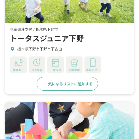
児童発達支援 /
栃木県下野市
トータスジュニア下野
栃木県下野市下野市下古山
location_on
園庭あり
延長保育
一時保育
自園調理
連絡アプリ
気になるリストに追加する
詳細をみる