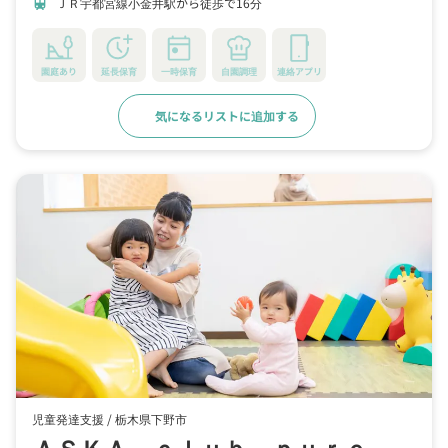
ＪＲ宇都宮線小金井駅から徒歩で16分
train
園庭あり
延長保育
一時保育
自園調理
連絡アプリ
気になるリストに追加する
詳細をみる
児童発達支援 /
栃木県下野市
ＡＳＫＡ ｃｌｕｂ ｐｕｒｅ