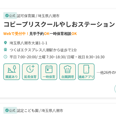
認可保育園 /
埼玉県八潮市
公式
verified
コビープリスクールやしおステーション
Webで受付中！
見学予約
OK
一時保育相談
OK
埼玉県八潮市大瀬1-1-1
location_on
つくばエクスプレス八潮駅から徒歩で1分
train
平日 7:00~20:00
土曜 7:30~18:30
日曜・祝日 8:30~16:30
schedule
…他26件
園庭あり
延長保育
一時保育
自園調理
連絡アプリ
認定こども園 /
埼玉県八潮市
公式
verified