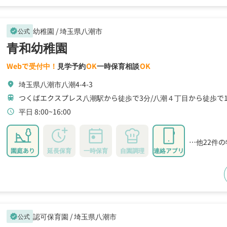
幼稚園 /
埼玉県八潮市
公式
verified
青和幼稚園
Webで受付中！
見学予約
OK
一時保育相談
OK
埼玉県八潮市八潮4-4-3
location_on
つくばエクスプレス八潮駅から徒歩で3分
八潮４丁目から徒歩で
train
平日 8:00~16:00
schedule
…他22件
園庭あり
延長保育
一時保育
自園調理
連絡アプリ
認可保育園 /
埼玉県八潮市
公式
verified