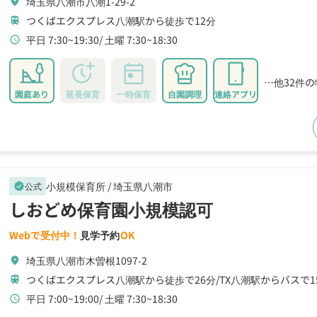
埼玉県八潮市八潮1-29-2
location_on
つくばエクスプレス八潮駅から徒歩で12分
train
平日 7:30~19:30
土曜 7:30~18:30
schedule
…他32件
園庭あり
延長保育
一時保育
自園調理
連絡アプリ
小規模保育所 /
埼玉県八潮市
公式
verified
しおどめ保育園小規模認可
Webで受付中！
見学予約
OK
埼玉県八潮市木曽根1097-2
location_on
つくばエクスプレス八潮駅から徒歩で26分
TX八潮駅からバスで1
train
平日 7:00~19:00
土曜 7:30~18:30
schedule