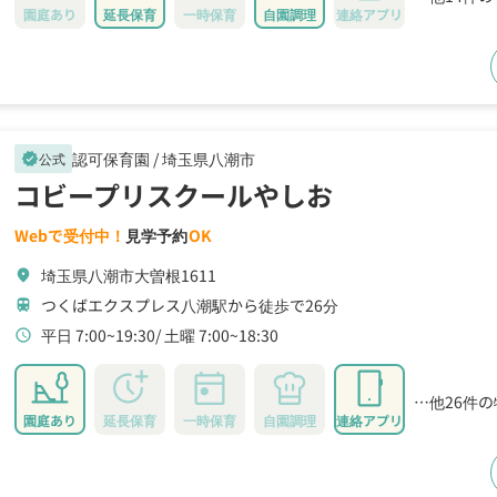
園庭あり
延長保育
一時保育
自園調理
連絡アプリ
認可保育園 /
埼玉県八潮市
公式
verified
コビープリスクールやしお
Webで受付中！
見学予約
OK
埼玉県八潮市大曽根1611
location_on
つくばエクスプレス八潮駅から徒歩で26分
train
平日 7:00~19:30
土曜 7:00~18:30
schedule
…他26件
園庭あり
延長保育
一時保育
自園調理
連絡アプリ