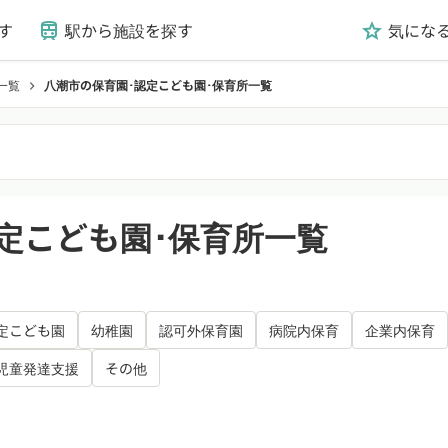
す
駅から施設を探す
気にな
train
grade
一覧
八潮市の保育園･認定こども園･保育所一覧
chevron_right
定こども園･保育所一覧
定こども園
幼稚園
認可外保育園
病院内保育
企業内保育
児童発達支援
その他