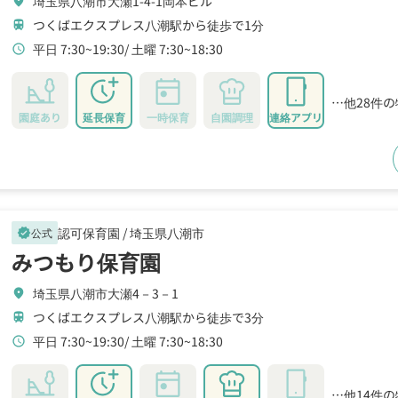
埼玉県八潮市大瀬1-4-1岡本ビル
location_on
つくばエクスプレス八潮駅から徒歩で1分
train
平日 7:30~19:30
土曜 7:30~18:30
schedule
…他28件
園庭あり
延長保育
一時保育
自園調理
連絡アプリ
認可保育園 /
埼玉県八潮市
公式
verified
みつもり保育園
埼玉県八潮市大瀬4－3－1
location_on
つくばエクスプレス八潮駅から徒歩で3分
train
平日 7:30~19:30
土曜 7:30~18:30
schedule
…他14件