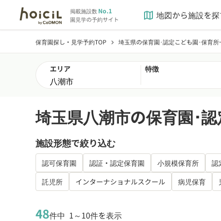
No.1
掲載施設数
地図から施設を探
map
園見学の予約サイト
保育園探し・見学予約TOP
埼玉県の保育園･認定こども園･保育所
chevron_right
エリア
特徴
埼玉県八潮市の保育園･認
施設形態で絞り込む
認可保育園
認証・認定保育園
小規模保育所
認
託児所
インターナショナルスクール
病児保育
48
件中
1～10件を表示