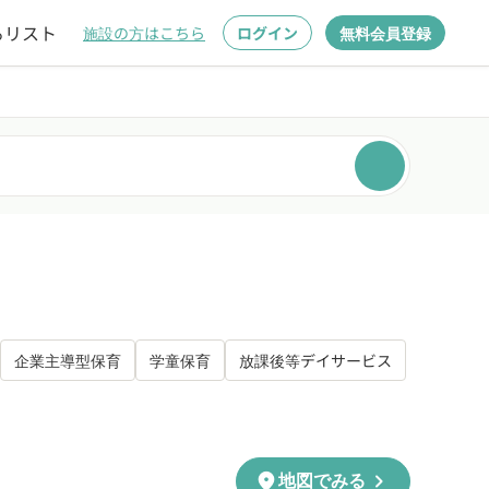
るリスト
施設の方はこちら
ログイン
無料会員登録
企業主導型保育
学童保育
放課後等デイサービス
chevron_right
location_on
地図でみる