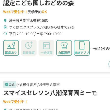
認定こども園しおどめの森
Webで受付中！
見学予約
OK
埼玉県八潮市木曽根1063
location_on
つくばエクスプレス八潮駅から徒歩で27分
train
平日 7:00~19:00
土曜 7:00~19:00
schedule
…他29件
園庭あり
延長保育
一時保育
自園調理
連絡アプリ
小規模保育所 /
埼玉県八潮市
公式
verified
スマイスセレソン八潮保育園ミーモ
Webで受付中！