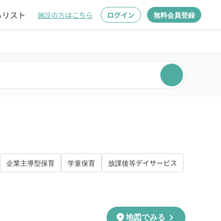
るリスト
施設の方はこちら
ログイン
無料会員登録
企業主導型保育
学童保育
放課後等デイサービス
chevron_right
location_on
地図でみる