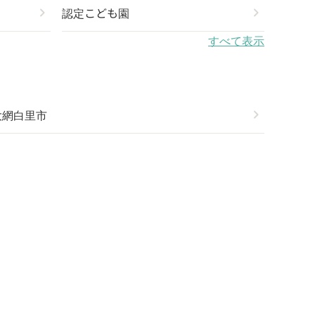
chevron_right
認定こども園
chevron_right
すべて表示
大網白里市
chevron_right