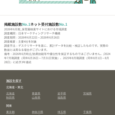
掲載施設数
No.1
ネット受付施設数
No.1
2026年6月期_保育園検索サイトにおける市場調査
調査機関：日本マーケティングリサーチ機構
調査期間：2026年6月22日～2026年6月26日
調査概要：主要4社を対象
調査手法：デスクリサーチを基に、累計データを比較・検証したものです。実際の
数値とは異なる場合がございます。
備考：2026年6月時点/効果効能等や優位性を保証するものではございません。/2024
年7月期調査（同年6月26日～7月31日実施）、2025年8月期調査（同年8月1日～8月
28日）に続き3年連続
施設を探す
北海道・東北
北海道
青森県
岩手県
宮城県
秋田県
山形県
福島県
関東
東京都
神奈川県
埼玉県
千葉県