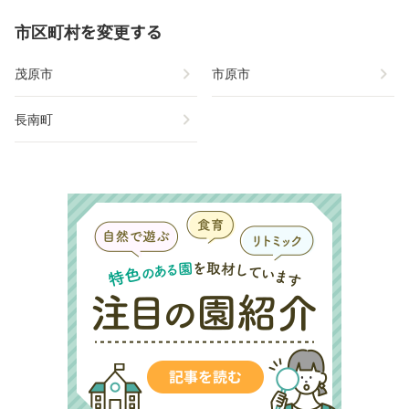
市区町村を変更する
chevron_right
chevron_right
茂原市
市原市
chevron_right
長南町