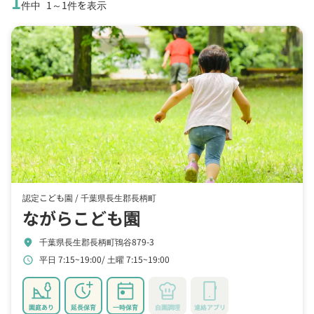
1
件中
1～1件を表示
認定こども園 /
千葉県長生郡長柄町
ながらこども園
千葉県長生郡長柄町鴇谷879-3
location_on
平日 7:15~19:00
土曜 7:15~19:00
schedule
園庭あり
延長保育
一時保育
自園調理
連絡アプリ