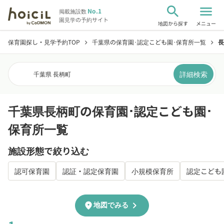
search
menu
No.1
掲載施設数
園見学の予約サイト
地図から探す
メニュー
保育園探し・見学予約TOP
千葉県の保育園･認定こども園･保育所一覧
長
chevron_right
chevron_right
詳細検索
千葉県 長柄町
千葉県長柄町の保育園･認定こども園･
保育所一覧
施設形態で絞り込む
認可保育園
認証・認定保育園
小規模保育所
認定こども
chevron_right
location_on
地図でみる