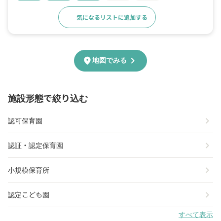
気になるリストに追加する
詳細をみる
chevron_right
location_on
地図でみる
施設形態で絞り込む
chevron_right
認可保育園
chevron_right
認証・認定保育園
chevron_right
小規模保育所
chevron_right
認定こども園
すべて表示