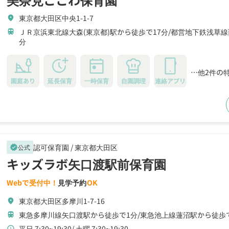
東京都大田区中央1-1-7
location_on
ＪＲ京浜東北線大森(東京都)駅から徒歩で17分
都営地下鉄浅草線
train
分
…他2件の
園庭あり
延長保育
一時保育
自園調理
連絡アプリ
認可保育園 /
東京都大田区
公式
verified
キッズラボ矢口渡駅前保育園
Webで受付中！
見学予約
OK
東京都大田区多摩川1-7-16
location_on
東急多摩川線矢口渡駅から徒歩で1分
東急池上線蓮沼駅から徒歩で
train
平日 7:30~19:30
土曜 7:30~19:30
schedule