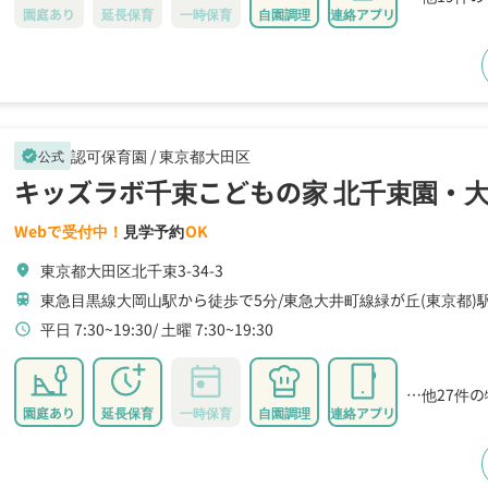
園庭あり
延長保育
一時保育
自園調理
連絡アプリ
認可保育園 /
東京都大田区
公式
verified
キッズラボ千束こどもの家 北千束園・
Webで受付中！
見学予約
OK
東京都大田区北千束3-34-3
location_on
東急目黒線大岡山駅から徒歩で5分
東急大井町線緑が丘(東京都)
train
平日 7:30~19:30
土曜 7:30~19:30
schedule
…他27件
園庭あり
延長保育
一時保育
自園調理
連絡アプリ