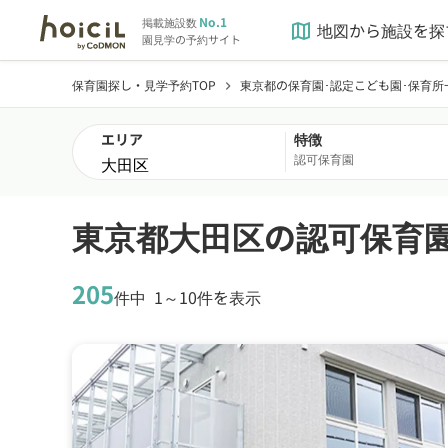
No.1
掲載施設数
地図から施設を探
map
園見学の予約サイト
保育園探し・見学予約TOP
東京都の保育園･認定こども園･保育所
chevron_right
エリア
特徴
認可保育園
東京都大田区の認可保育
205
件中
1～10件を表示