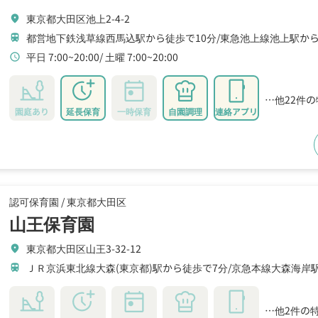
東京都大田区池上2-4-2
location_on
都営地下鉄浅草線西馬込駅から徒歩で10分
東急池上線池上駅から
train
平日 7:00~20:00
土曜 7:00~20:00
schedule
…他22件
園庭あり
延長保育
一時保育
自園調理
連絡アプリ
認可保育園 /
東京都大田区
山王保育園
東京都大田区山王3-32-12
location_on
ＪＲ京浜東北線大森(東京都)駅から徒歩で7分
京急本線大森海岸駅
train
…他2件の