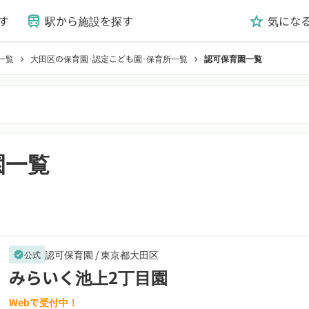
す
駅から施設を探す
気にな
train
grade
一覧
大田区の保育園･認定こども園･保育所一覧
認可保育園一覧
chevron_right
chevron_right
園一覧
認可保育園 /
東京都大田区
公式
verified
みらいく池上2丁目園
Webで受付中！