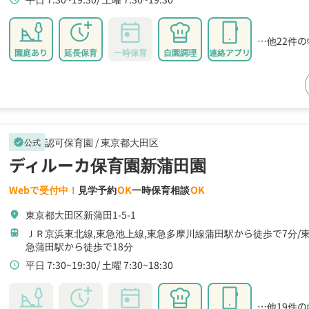
…他22件
園庭あり
延長保育
一時保育
自園調理
連絡アプリ
認可保育園 /
東京都大田区
公式
verified
ディルーカ保育園新蒲田園
Webで受付中！
見学予約
OK
一時保育相談
OK
東京都大田区新蒲田1-5-1
location_on
ＪＲ京浜東北線,東急池上線,東急多摩川線蒲田駅から徒歩で7分
train
急蒲田駅から徒歩で18分
平日 7:30~19:30
土曜 7:30~18:30
schedule
…他19件