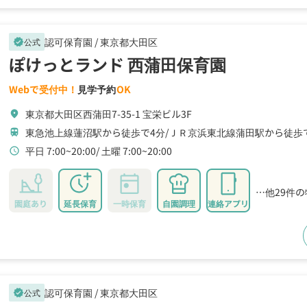
認可保育園 /
東京都大田区
公式
verified
ぽけっとランド 西蒲田保育園
Webで受付中！
見学予約
OK
東京都大田区西蒲田7-35-1 宝栄ビル3F
location_on
東急池上線蓮沼駅から徒歩で4分
ＪＲ京浜東北線蒲田駅から徒歩
train
平日 7:00~20:00
土曜 7:00~20:00
schedule
…他29件
園庭あり
延長保育
一時保育
自園調理
連絡アプリ
認可保育園 /
東京都大田区
公式
verified