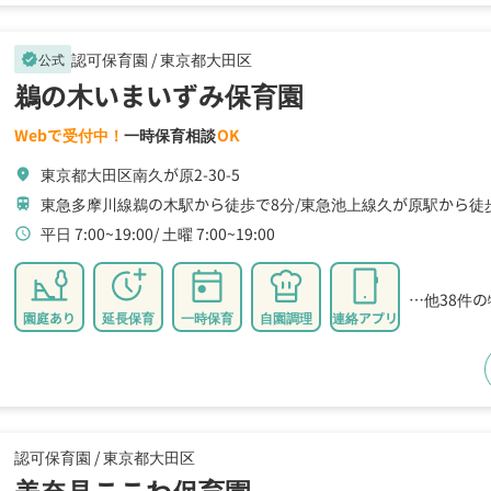
認可保育園 /
東京都大田区
公式
verified
鵜の木いまいずみ保育園
Webで受付中！
一時保育相談
OK
東京都大田区南久が原2-30-5
location_on
東急多摩川線鵜の木駅から徒歩で8分
東急池上線久が原駅から徒
train
平日 7:00~19:00
土曜 7:00~19:00
schedule
…他38件
園庭あり
延長保育
一時保育
自園調理
連絡アプリ
認可保育園 /
東京都大田区
美奈見ここわ保育園