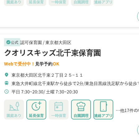
園庭あり
延長保育
一時保育
自園調理
連絡アプリ
認可保育園 /
東京都大田区
公式
verified
クオリスキッズ北千束保育園
Webで受付中！
見学予約
OK
東京都大田区北千束２丁目２５−１１
location_on
東急大井町線北千束駅から徒歩で2分
東急目黒線洗足駅から徒歩
train
平日 7:30~20:30
土曜 7:30~20:30
schedule
…他17件
園庭あり
延長保育
一時保育
自園調理
連絡アプリ