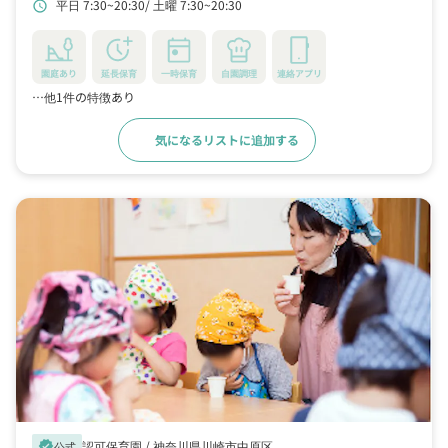
平日 7:30~20:30
土曜 7:30~20:30
schedule
線新丸子駅から徒歩で11分
園庭あり
延長保育
一時保育
自園調理
連絡アプリ
…他1件の特徴あり
気になるリストに追加する
詳細をみる
認可保育園 /
神奈川県川崎市中原区
verified
公式