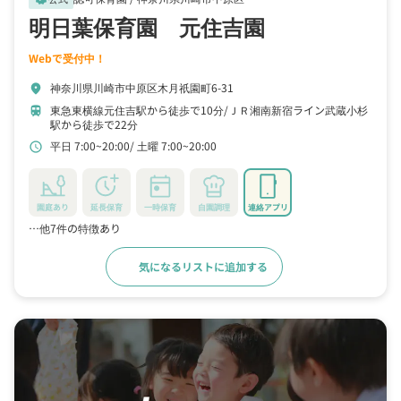
明日葉保育園 元住吉園
Webで受付中！
神奈川県川崎市中原区木月祇園町6-31
location_on
東急東横線元住吉駅から徒歩で10分
ＪＲ湘南新宿ライン武蔵小杉
train
駅から徒歩で22分
平日 7:00~20:00
土曜 7:00~20:00
schedule
園庭あり
延長保育
一時保育
自園調理
連絡アプリ
…他7件の特徴あり
気になるリストに追加する
詳細をみる