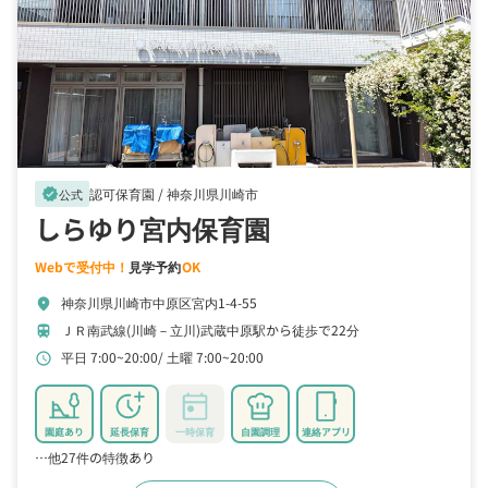
認可保育園 /
神奈川県川崎市
verified
公式
しらゆり宮内保育園
Webで受付中！
見学予約
OK
神奈川県川崎市中原区宮内1-4-55
location_on
ＪＲ南武線(川崎－立川)武蔵中原駅から徒歩で22分
train
平日 7:00~20:00
土曜 7:00~20:00
schedule
園庭あり
延長保育
一時保育
自園調理
連絡アプリ
…他27件の特徴あり