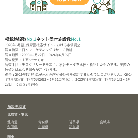
掲載施設数
No.1
ネット受付施設数
No.1
2026年6月期_保育園検索サイトにおける市場調査
調査機関：日本マーケティングリサーチ機構
調査期間：2026年6月22日～2026年6月26日
調査概要：主要4社を対象
調査手法：デスクリサーチを基に、累計データを比較・検証したものです。実際の
数値とは異なる場合がございます。
備考：2026年6月時点/効果効能等や優位性を保証するものではございません。/2024
年7月期調査（同年6月26日～7月31日実施）、2025年8月期調査（同年8月1日～8月
28日）に続き3年連続
施設を探す
北海道・東北
北海道
青森県
岩手県
宮城県
秋田県
山形県
福島県
関東