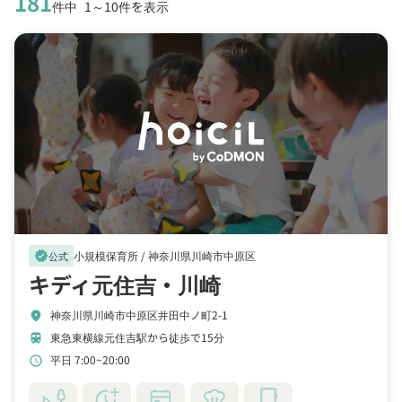
181
件中
1～10件を表示
小規模保育所 /
神奈川県川崎市中原区
verified
公式
キディ元住吉・川崎
神奈川県川崎市中原区井田中ノ町2-1
location_on
東急東横線元住吉駅から徒歩で15分
train
平日 7:00~20:00
schedule