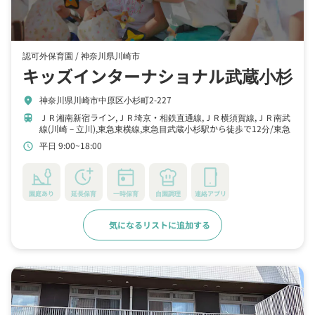
認可外保育園 /
神奈川県川崎市
キッズインターナショナル武蔵小杉
神奈川県川崎市中原区小杉町2-227
location_on
ＪＲ湘南新宿ライン,ＪＲ埼京・相鉄直通線,ＪＲ横須賀線,ＪＲ南武
train
線(川崎－立川),東急東横線,東急目武蔵小杉駅から徒歩で12分
東急
東横線,東急目黒線新丸子駅から徒歩で12分
ＪＲ南武線(川崎－立
平日 9:00~18:00
schedule
川)向河原駅から徒歩で22分
園庭あり
延長保育
一時保育
自園調理
連絡アプリ
気になるリストに追加する
詳細をみる