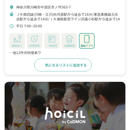
神奈川県川崎市中原区市ノ坪363-7
location_on
ＪＲ南武線(川崎－立川)向河原駅から徒歩で16分
東急東横線元住
train
吉駅から徒歩で14分
ＪＲ湘南新宿ライン武蔵小杉駅から徒歩で14
分
平日 7:00~20:00
schedule
園庭あり
延長保育
一時保育
自園調理
連絡アプリ
…他12件の特徴あり
気になるリストに追加する
詳細をみる