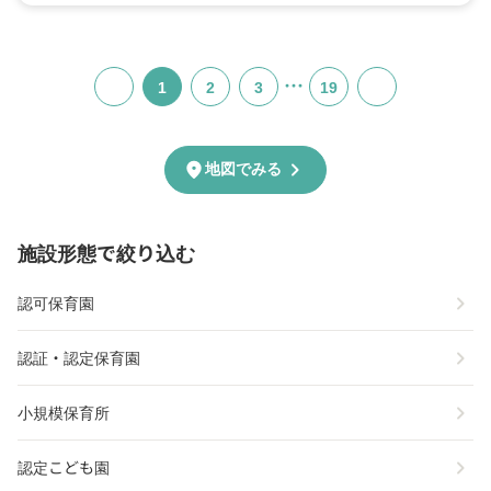
…
1
2
3
19
chevron_right
location_on
地図でみる
施設形態で絞り込む
chevron_right
認可保育園
chevron_right
認証・認定保育園
chevron_right
小規模保育所
chevron_right
認定こども園