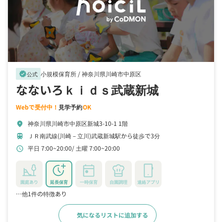
小規模保育所 /
神奈川県川崎市中原区
verified
公式
なないろｋｉｄｓ武蔵新城
Webで受付中！
見学予約
OK
神奈川県川崎市中原区新城3-10-1 1階
location_on
ＪＲ南武線(川崎－立川)武蔵新城駅から徒歩で3分
train
平日 7:00~20:00
土曜 7:00~20:00
schedule
園庭あり
延長保育
一時保育
自園調理
連絡アプリ
…他1件の特徴あり
気になるリストに追加する
詳細をみる