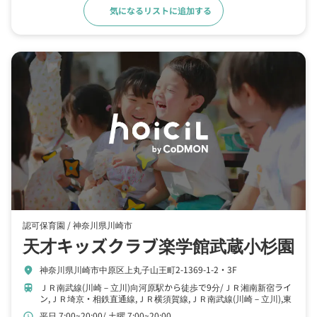
気になるリストに追加する
詳細をみる
認可保育園 /
神奈川県川崎市
天才キッズクラブ楽学館武蔵小杉園
神奈川県川崎市中原区上丸子山王町2-1369-1-2・3F
location_on
ＪＲ南武線(川崎－立川)向河原駅から徒歩で9分
ＪＲ湘南新宿ライ
train
ン,ＪＲ埼京・相鉄直通線,ＪＲ横須賀線,ＪＲ南武線(川崎－立川),東
急東横線,東急目武蔵小杉駅から徒歩で12分
東急東横線,東急目黒
平日 7:00~20:00
土曜 7:00~20:00
schedule