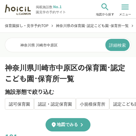
search
menu
No.1
掲載施設数
園見学の予約サイト
地図から探す
メニュー
保育園探し・見学予約TOP
神奈川県の保育園･認定こども園･保育所一覧
chevron_right
chevron_right
詳細検索
神奈川県 川崎市中原区
神奈川県川崎市中原区の保育園･認定
こども園･保育所一覧
施設形態で絞り込む
認可保育園
認証・認定保育園
小規模保育所
認定こども
chevron_right
location_on
地図でみる