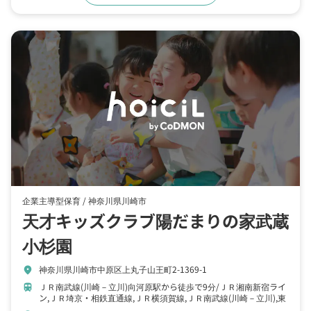
企業主導型保育 /
神奈川県川崎市
天才キッズクラブ陽だまりの家武蔵
小杉園
神奈川県川崎市中原区上丸子山王町2-1369-1
location_on
ＪＲ南武線(川崎－立川)向河原駅から徒歩で9分
ＪＲ湘南新宿ライ
train
ン,ＪＲ埼京・相鉄直通線,ＪＲ横須賀線,ＪＲ南武線(川崎－立川),東
急東横線,東急目武蔵小杉駅から徒歩で11分
東急東横線,東急目黒