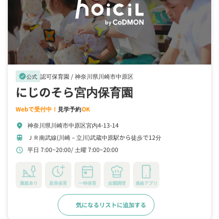
認可保育園 /
神奈川県川崎市中原区
verified
公式
にじのそら宮内保育園
Webで受付中！
見学予約
OK
神奈川県川崎市中原区宮内4-13-14
location_on
ＪＲ南武線(川崎－立川)武蔵中原駅から徒歩で12分
train
平日 7:00~20:00
土曜 7:00~20:00
schedule
園庭あり
延長保育
一時保育
自園調理
連絡アプリ
気になるリストに追加する
詳細をみる