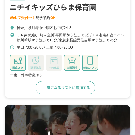
ニチイキッズひらま保育園
Webで受付中！
見学予約
OK
神奈川県川崎市中原区北谷町24-3
location_on
ＪＲ南武線(川崎－立川)平間駅から徒歩で3分
ＪＲ湘南新宿ライン
train
新川崎駅から徒歩で19分
東急東横線元住吉駅から徒歩で26分
平日 7:00~20:00
土曜 7:00~20:00
schedule
園庭あり
延長保育
一時保育
自園調理
連絡アプリ
…他17件の特徴あり
気になるリストに追加する
詳細をみる