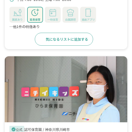
線新丸子駅から徒歩で11分
園庭あり
延長保育
一時保育
自園調理
連絡アプリ
…他1件の特徴あり
気になるリストに追加する
詳細をみる
認可保育園 /
神奈川県川崎市
verified
公式