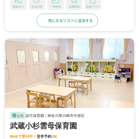
園庭あり
延長保育
一時保育
自園調理
連絡アプリ
気になるリストに追加する
詳細をみる
認可保育園 /
神奈川県川崎市中原区
verified
公式
武蔵小杉雲母保育園
Webで受付中！
見学予約
OK