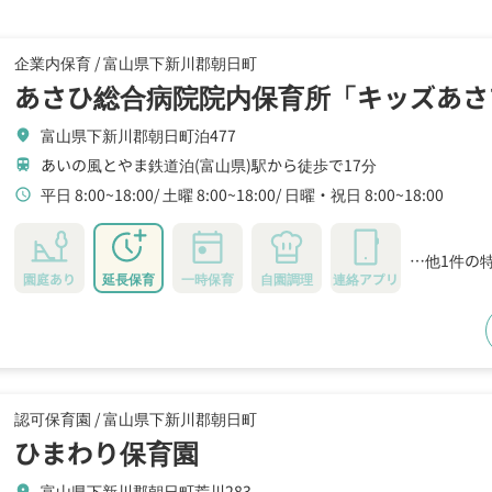
企業内保育 /
富山県下新川郡朝日町
あさひ総合病院院内保育所「キッズあさ
富山県下新川郡朝日町泊477
location_on
あいの風とやま鉄道泊(富山県)駅から徒歩で17分
train
平日 8:00~18:00
土曜 8:00~18:00
日曜・祝日 8:00~18:00
schedule
…他1件の
園庭あり
延長保育
一時保育
自園調理
連絡アプリ
認可保育園 /
富山県下新川郡朝日町
ひまわり保育園
富山県下新川郡朝日町荒川283
location_on