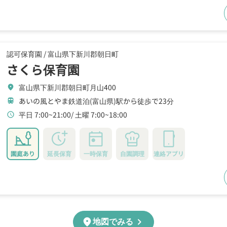
認可保育園 /
富山県下新川郡朝日町
さくら保育園
富山県下新川郡朝日町月山400
location_on
あいの風とやま鉄道泊(富山県)駅から徒歩で23分
train
平日 7:00~21:00
土曜 7:00~18:00
schedule
園庭あり
延長保育
一時保育
自園調理
連絡アプリ
chevron_right
location_on
地図でみる