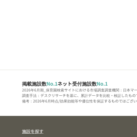
掲載施設数
No.1
ネット受付施設数
No.1
2026年6月期_保育園検索サイトにおける市場調査
調査機関：日本マ
調査手法：デスクリサーチを基に、累計データを比較・検証したもの
備考：2026年6月時点/効果効能等や優位性を保証するものではございま
施設を探す