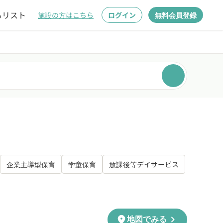
るリスト
施設の方はこちら
ログイン
無料会員登録
企業主導型保育
学童保育
放課後等デイサービス
chevron_right
location_on
地図でみる