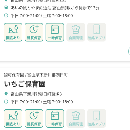
あいの風とやま鉄道泊(富山県)駅から徒歩で13分
train
平日 7:00~21:00
土曜 7:00~18:00
schedule
園庭あり
延長保育
一時保育
自園調理
連絡アプリ
認可保育園 /
富山県下新川郡朝日町
いちご保育園
富山県下新川郡朝日町藤塚3
location_on
平日 7:00~21:00
土曜 7:00~18:00
schedule
園庭あり
延長保育
一時保育
自園調理
連絡アプリ