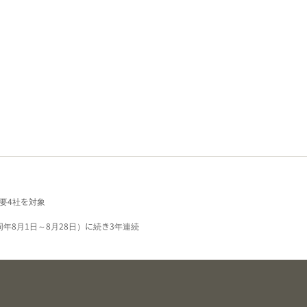
要4社を対象
同年8月1日～8月28日）に続き3年連続