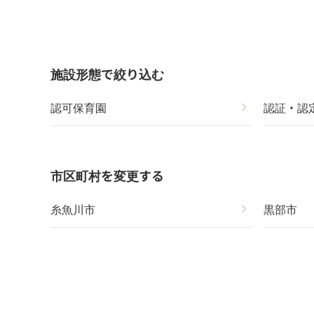
施設形態で絞り込む
認可保育園
chevron_right
認証・認
市区町村を変更する
糸魚川市
chevron_right
黒部市