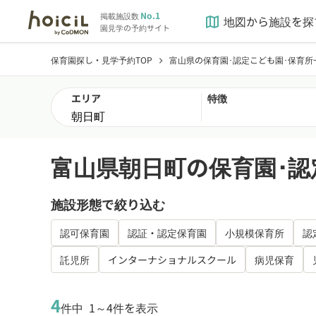
No.1
掲載施設数
地図から施設を探
map
園見学の予約サイト
保育園探し・見学予約TOP
富山県の保育園･認定こども園･保育所
chevron_right
エリア
特徴
富山県朝日町の保育園･認
施設形態で絞り込む
認可保育園
認証・認定保育園
小規模保育所
認
託児所
インターナショナルスクール
病児保育
4
件中
1～4件を表示