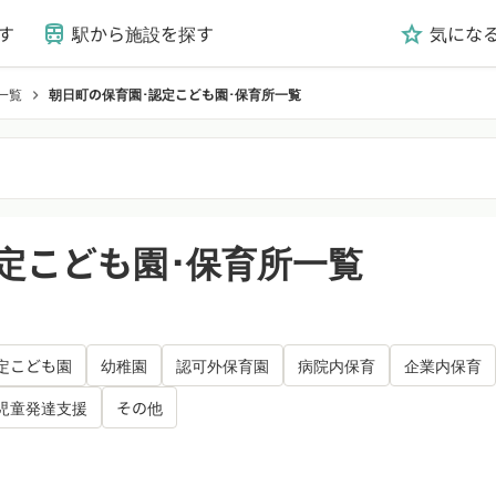
す
駅から施設を探す
気にな
train
grade
一覧
朝日町の保育園･認定こども園･保育所一覧
chevron_right
定こども園･保育所一覧
定こども園
幼稚園
認可外保育園
病院内保育
企業内保育
児童発達支援
その他