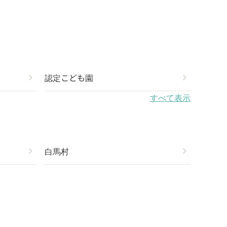
chevron_right
認定こども園
chevron_right
すべて表示
chevron_right
白馬村
chevron_right