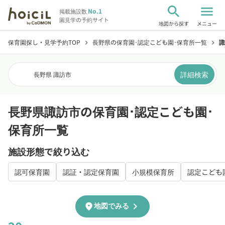
search
menu
No.1
掲載施設数
園見学の予約サイト
地図から探す
メニュー
保育園探し・見学予約TOP
長野県の保育園･認定こども園･保育所一覧
諏
chevron_right
chevron_right
詳細検索
長野県 諏訪市
長野県諏訪市の保育園･認定こども園･
保育所一覧
施設形態で絞り込む
認可保育園
認証・認定保育園
小規模保育所
認定こども
chevron_right
location_on
地図でみる