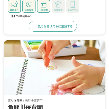
園庭あり
延長保育
一時保育
自園調理
連絡アプリ
…他1件の特徴あり
気になるリストに追加する
詳細をみる
認可保育園 /
長野県諏訪市
角間川保育園