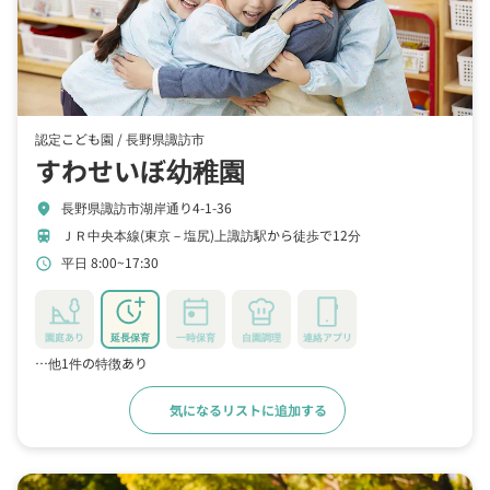
認定こども園 /
長野県諏訪市
すわせいぼ幼稚園
長野県諏訪市湖岸通り4-1-36
location_on
ＪＲ中央本線(東京－塩尻)上諏訪駅から徒歩で12分
train
平日 8:00~17:30
schedule
園庭あり
延長保育
一時保育
自園調理
連絡アプリ
…他1件の特徴あり
気になるリストに追加する
詳細をみる