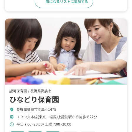
気になるリストに追加する
詳細をみる
認可保育園 /
長野県諏訪市
ひなどり保育園
長野県諏訪市高島4-1475
location_on
ＪＲ中央本線(東京－塩尻)上諏訪駅から徒歩で22分
train
平日 7:00~20:00
土曜 7:00~20:00
schedule