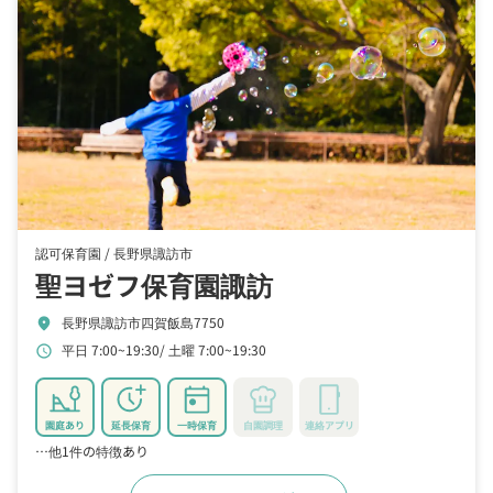
認可保育園 /
長野県諏訪市
聖ヨゼフ保育園諏訪
長野県諏訪市四賀飯島7750
location_on
平日 7:00~19:30
土曜 7:00~19:30
schedule
園庭あり
延長保育
一時保育
自園調理
連絡アプリ
…他1件の特徴あり