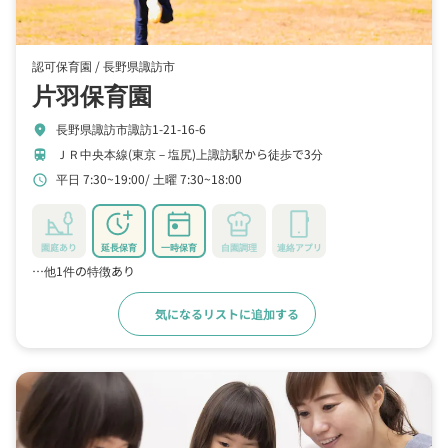
認可保育園 /
長野県諏訪市
片羽保育園
長野県諏訪市諏訪1-21-16-6
location_on
ＪＲ中央本線(東京－塩尻)上諏訪駅から徒歩で3分
train
平日 7:30~19:00
土曜 7:30~18:00
schedule
園庭あり
延長保育
一時保育
自園調理
連絡アプリ
…他1件の特徴あり
気になるリストに追加する
詳細をみる