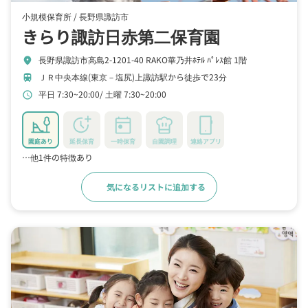
小規模保育所 /
長野県諏訪市
きらり諏訪日赤第二保育園
長野県諏訪市高島2-1201-40 RAKO華乃井ﾎﾃﾙ ﾊﾟﾚｽ館 1階
location_on
ＪＲ中央本線(東京－塩尻)上諏訪駅から徒歩で23分
train
平日 7:30~20:00
土曜 7:30~20:00
schedule
園庭あり
延長保育
一時保育
自園調理
連絡アプリ
…他1件の特徴あり
気になるリストに追加する
詳細をみる