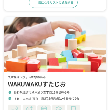
気になるリストに追加する
詳細をみる
児童発達支援 /
長野県諏訪市
WAKUWAKUすたじお
長野県諏訪市湖岸通り五丁目19番15号1号
location_on
ＪＲ中央本線(東京－塩尻)上諏訪駅から徒歩で9分
train