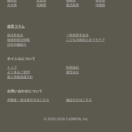
福岡県
佐賀県
長崎県
熊本県
大分県
宮崎県
鹿児島県
沖縄県
保育コラム
保活を知る
一時保育を知る
地域別保活情報
こどもの病気とおうちケア
注目の園紹介
ホイシルについて
トップ
利用規約
よくあるご質問
運営会社
個人情報保護方針
お問い合わせについて
求職者・保活者の方はこちら
施設の方はこちら
© 2020-2026 CoDMON, Inc.