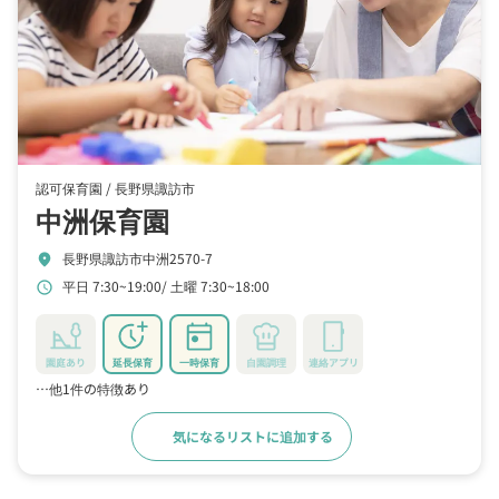
認可保育園 /
長野県諏訪市
中洲保育園
長野県諏訪市中洲2570-7
location_on
平日 7:30~19:00
土曜 7:30~18:00
schedule
園庭あり
延長保育
一時保育
自園調理
連絡アプリ
…他1件の特徴あり
気になるリストに追加する
詳細をみる