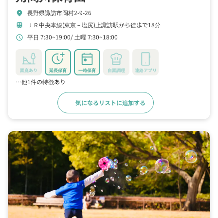
長野県諏訪市岡村2-9-26
location_on
ＪＲ中央本線(東京－塩尻)上諏訪駅から徒歩で18分
train
平日 7:30~19:00
土曜 7:30~18:00
schedule
園庭あり
延長保育
一時保育
自園調理
連絡アプリ
…他1件の特徴あり
気になるリストに追加する
詳細をみる