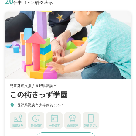
20
件中
1～10件を表示
児童発達支援 /
長野県諏訪市
この街きっず学園
長野県諏訪市大字四賀388-7
location_on
園庭あり
延長保育
一時保育
自園調理
連絡アプリ