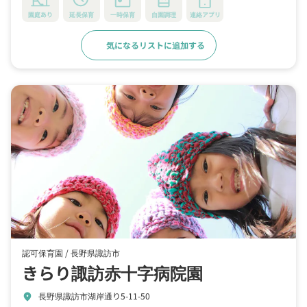
園庭あり
延長保育
一時保育
自園調理
連絡アプリ
気になるリストに追加する
詳細をみる
認可保育園 /
長野県諏訪市
きらり諏訪赤十字病院園
長野県諏訪市湖岸通り5-11-50
location_on