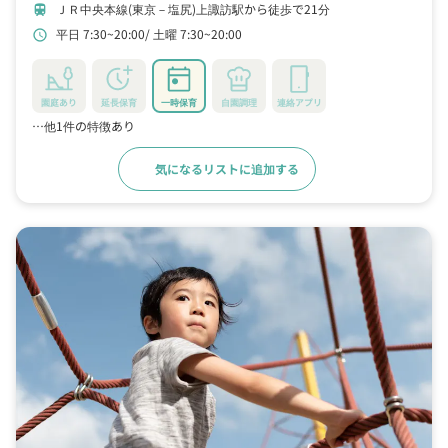
ＪＲ中央本線(東京－塩尻)上諏訪駅から徒歩で21分
train
平日 7:30~20:00
土曜 7:30~20:00
schedule
園庭あり
延長保育
一時保育
自園調理
連絡アプリ
…他1件の特徴あり
気になるリストに追加する
詳細をみる