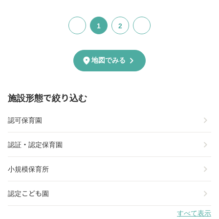
1
2
chevron_right
location_on
地図でみる
施設形態で絞り込む
chevron_right
認可保育園
chevron_right
認証・認定保育園
chevron_right
小規模保育所
chevron_right
認定こども園
すべて表示