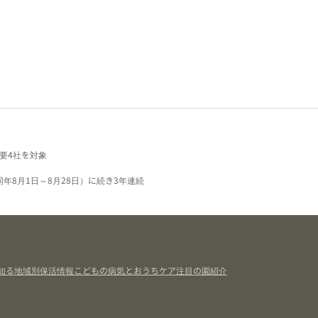
要4社を対象
同年8月1日～8月28日）に続き3年連続
知る
地域別保活情報
こどもの病気とおうちケア
注目の園紹介