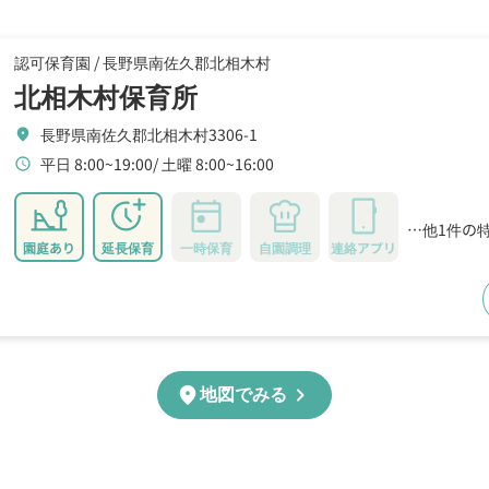
認可保育園 /
長野県南佐久郡北相木村
北相木村保育所
長野県南佐久郡北相木村3306-1
location_on
平日 8:00~19:00
土曜 8:00~16:00
schedule
…他1件の
園庭あり
延長保育
一時保育
自園調理
連絡アプリ
chevron_right
location_on
地図でみる