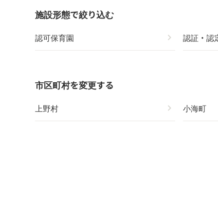
施設形態で絞り込む
認可保育園
chevron_right
認証・認
市区町村を変更する
上野村
chevron_right
小海町