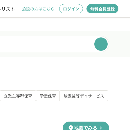
るリスト
施設の方はこちら
ログイン
無料会員登録
企業主導型保育
学童保育
放課後等デイサービス
chevron_right
location_on
地図でみる