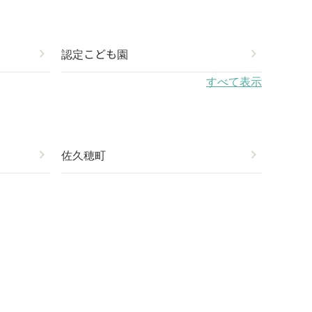
chevron_right
認定こども園
chevron_right
すべて表示
chevron_right
佐久穂町
chevron_right