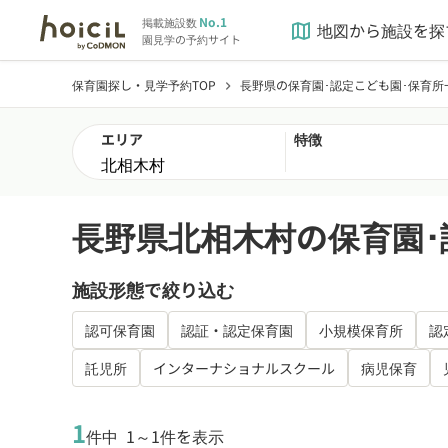
No.1
掲載施設数
地図から施設を探
map
園見学の予約サイト
保育園探し・見学予約TOP
長野県の保育園･認定こども園･保育所
chevron_right
エリア
特徴
長野県北相木村の保育園･
施設形態で絞り込む
認可保育園
認証・認定保育園
小規模保育所
認
託児所
インターナショナルスクール
病児保育
1
件中
1～1件を表示