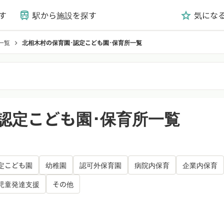
す
駅から施設を探す
気にな
train
grade
一覧
北相木村の保育園･認定こども園･保育所一覧
chevron_right
認定こども園･保育所一覧
定こども園
幼稚園
認可外保育園
病院内保育
企業内保育
児童発達支援
その他