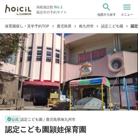
search
menu
No.1
掲載施設数
園見学の予約サイト
地図から探す
メニュー
保育園探し・見学予約TOP
鹿児島県
南九州市
認定こども園
認定
chevron_right
chevron_right
chevron_right
chevron_right
認定こども園 /
鹿児島県南九州市
verified
公式
認定こども園頴娃保育園