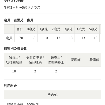
受け入れ年齢
生後3ヶ月〜5歳児クラス
定員・在園児・職員
合計
0歳児
1歳児
2歳児
3歳児
4歳児
5歳児
そ
定員
70
8
10
13
13
13
13
職種別の職員数
保育士/
保育従事者/
栄養士/
調理師
看護師
幼稚園教諭
保育補助
管理栄養士
18
2
2
利用料金
その他
保護者会費　200円/月