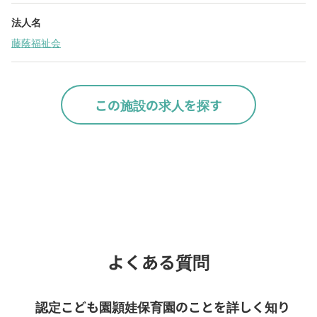
法人名
藤蔭福祉会
この施設の求人を探す
Webでいつでも受付中！
chevron_right
園見学を予約
よくある質問
認定こども園頴娃保育園のことを詳しく知り