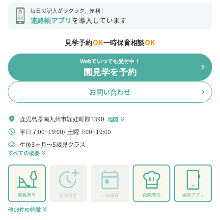
毎日の記入がラクラク、便利！
連絡帳アプリ
を導入しています
見学予約
OK
一時保育相談
OK
Webでいつでも受付中！
chevron_right
園見学を予約
お問い合わせ
chevron_right
鹿児島県南九州市頴娃町郡1390
location_on
地図
keyboard_double_arrow_down
平日 7:00~19:00
土曜 7:00~19:00
schedule
生後3ヶ月〜5歳児クラス
child_care
すべての概要
keyboard_double_arrow_down
園庭あり
自園調理
連絡アプリ
延長保育
一時保育
他18件の特徴
keyboard_double_arrow_down