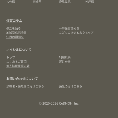
大分県
宮崎県
鹿児島県
沖縄県
保育コラム
保活を知る
一時保育を知る
地域別保活情報
こどもの病気とおうちケア
注目の園紹介
ホイシルについて
トップ
利用規約
よくあるご質問
運営会社
個人情報保護方針
お問い合わせについて
求職者・保活者の方はこちら
施設の方はこちら
© 2020-2026 CoDMON, Inc.