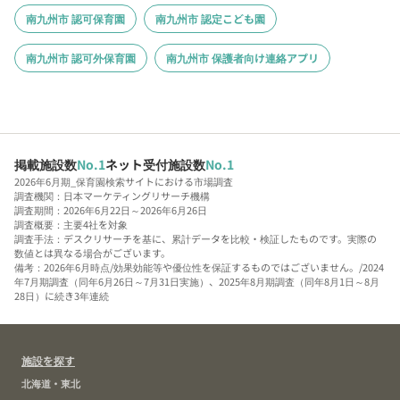
南九州市 認可保育園
南九州市 認定こども園
南九州市 認可外保育園
南九州市 保護者向け連絡アプリ
掲載施設数
No.1
ネット受付施設数
No.1
2026年6月期_保育園検索サイトにおける市場調査
調査機関：日本マーケティングリサーチ機構
調査期間：2026年6月22日～2026年6月26日
調査概要：主要4社を対象
調査手法：デスクリサーチを基に、累計データを比較・検証したものです。実際の
数値とは異なる場合がございます。
備考：2026年6月時点/効果効能等や優位性を保証するものではございません。/2024
年7月期調査（同年6月26日～7月31日実施）、2025年8月期調査（同年8月1日～8月
28日）に続き3年連続
施設を探す
北海道・東北