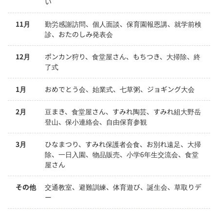
い
11月
勤労感謝訪問、個人面談、保育園報恩講、就学前検
診、おたのしみ発表会
12月
ポンカン狩り、食堂屋さん、もちつき、大掃除、終
了式
1月
おめでとう会、始業式、七草粥、ジョギング大会
2月
豆まき、食堂屋さん、すみれ陶芸、すみれ組大野岳
登山、保小連絡会、自由保育参観
3月
ひなまつり、すみれ保護者会食、お別れ遠足、大掃
除、一日入園、物品販売、小学6年生交流会、食堂
屋さん
その他
交通教室、避難訓練、体育遊び、誕生会、草取りデ
ー