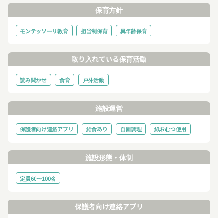
保育方針
モンテッソーリ教育
担当制保育
異年齢保育
取り入れている保育活動
読み聞かせ
食育
戸外活動
施設運営
保護者向け連絡アプリ
給食あり
自園調理
紙おむつ使用
施設形態・体制
定員60〜100名
保護者向け連絡アプリ