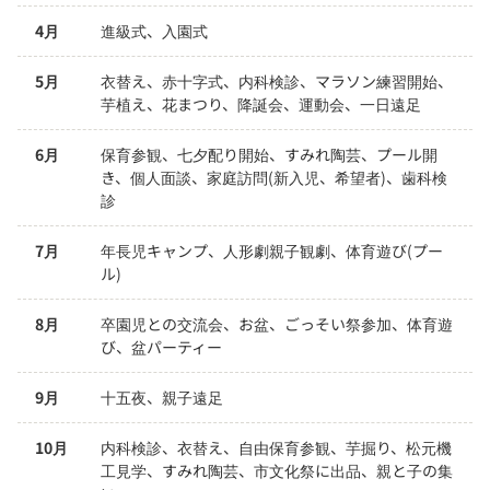
4月
進級式、入園式
5月
衣替え、赤十字式、内科検診、マラソン練習開始、
芋植え、花まつり、降誕会、運動会、一日遠足
6月
保育参観、七夕配り開始、すみれ陶芸、プール開
き、個人面談、家庭訪問(新入児、希望者)、歯科検
診
7月
年長児キャンプ、人形劇親子観劇、体育遊び(プー
ル)
8月
卒園児との交流会、お盆、ごっそい祭参加、体育遊
び、盆パーティー
9月
十五夜、親子遠足
10月
内科検診、衣替え、自由保育参観、芋掘り、松元機
工見学、すみれ陶芸、市文化祭に出品、親と子の集