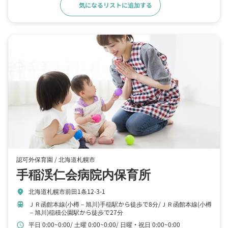
気になるリストに追加する
詳細をみる
認可外保育園 /
北海道札幌市
手稲渓仁会病院内保育所
北海道札幌市前田1条12-3-1
location_on
ＪＲ函館本線(小樽－旭川)手稲駅から徒歩で8分
ＪＲ函館本線(小樽
train
－旭川)稲積公園駅から徒歩で27分
平日 0:00~0:00
土曜 0:00~0:00
日曜・祝日 0:00~0:00
schedule