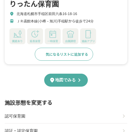
りったん保育園
北海道札幌市手稲区前田六条16-18-16
location_on
ＪＲ函館本線(小樽－旭川)手稲駅から徒歩で24分
train
園庭あり
延長保育
一時保育
自園調理
連絡アプリ
気になるリストに追加する
詳細をみる
chevron_right
location_on
地図でみる
施設形態を変更する
chevron_right
認可保育園
chevron_right
認証・認定保育園