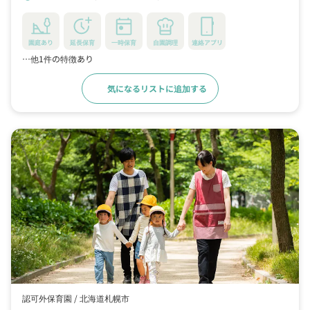
園庭あり
延長保育
一時保育
自園調理
連絡アプリ
…他1件の特徴あり
気になるリストに追加する
詳細をみる
認可外保育園 /
北海道札幌市