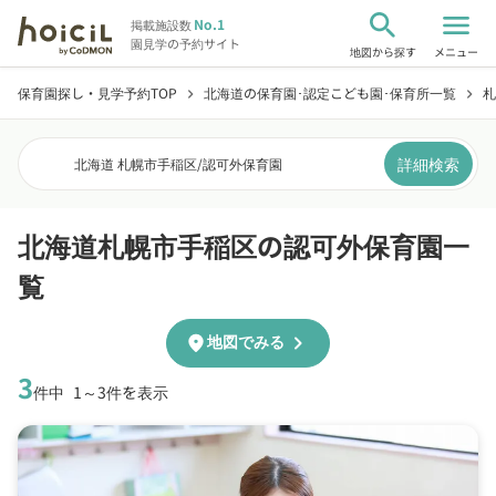
search
menu
No.1
掲載施設数
園見学の予約サイト
地図から探す
メニュー
保育園探し・見学予約TOP
北海道の保育園･認定こども園･保育所一覧
札
chevron_right
chevron_right
詳細検索
北海道 札幌市手稲区
/
認可外保育園
北海道札幌市手稲区の認可外保育園一
覧
chevron_right
location_on
地図でみる
3
件中
1～3件を表示