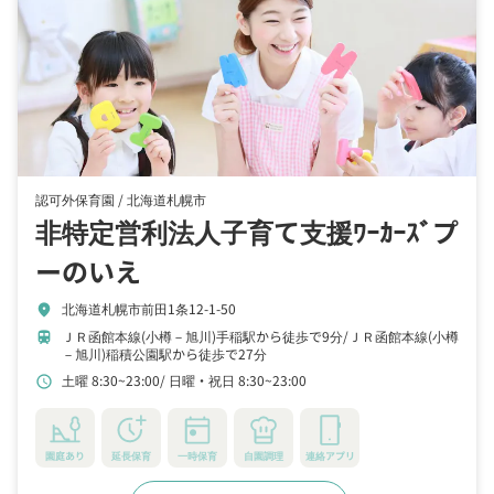
認可外保育園 /
北海道札幌市
非特定営利法人子育て支援ﾜｰｶｰｽﾞプ
ーのいえ
北海道札幌市前田1条12-1-50
location_on
ＪＲ函館本線(小樽－旭川)手稲駅から徒歩で9分
ＪＲ函館本線(小樽
train
－旭川)稲積公園駅から徒歩で27分
土曜 8:30~23:00
日曜・祝日 8:30~23:00
schedule
園庭あり
延長保育
一時保育
自園調理
連絡アプリ