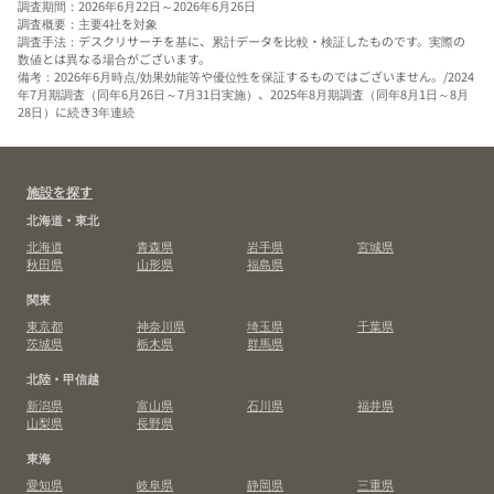
調査期間：2026年6月22日～2026年6月26日
調査概要：主要4社を対象
調査手法：デスクリサーチを基に、累計データを比較・検証したものです。実際の
数値とは異なる場合がございます。
備考：2026年6月時点/効果効能等や優位性を保証するものではございません。/2024
年7月期調査（同年6月26日～7月31日実施）、2025年8月期調査（同年8月1日～8月
28日）に続き3年連続
施設を探す
北海道・東北
北海道
青森県
岩手県
宮城県
秋田県
山形県
福島県
関東
東京都
神奈川県
埼玉県
千葉県
茨城県
栃木県
群馬県
北陸・甲信越
新潟県
富山県
石川県
福井県
山梨県
長野県
東海
愛知県
岐阜県
静岡県
三重県