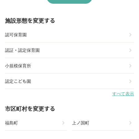
施設形態を変更する
chevron_right
認可保育園
chevron_right
認証・認定保育園
chevron_right
小規模保育所
chevron_right
認定こども園
すべて表示
市区町村を変更する
chevron_right
chevron_right
福島町
上ノ国町