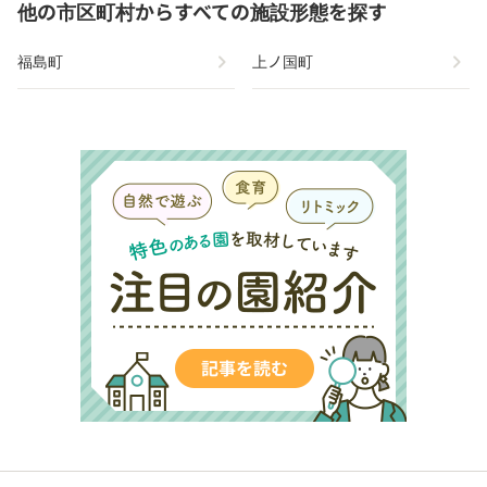
他の市区町村からすべての施設形態を探す
chevron_right
chevron_right
福島町
上ノ国町