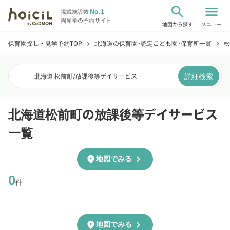
search
menu
No.1
掲載施設数
園見学の予約サイト
地図から探す
メニュー
保育園探し・見学予約TOP
北海道の保育園･認定こども園･保育所一覧
松
chevron_right
chevron_right
詳細検索
北海道 松前町
/
放課後等デイサービス
北海道松前町の放課後等デイサービス
一覧
chevron_right
location_on
地図でみる
0
件
chevron_right
location_on
地図でみる