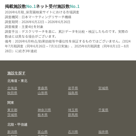
掲載施設数
No.1
ネット受付施設数
No.1
2026年6月期_保育園検索サイトにおける市場調査
調査機関：日本マーケティングリサーチ機構
調査期間：2026年6月22日～2026年6月26日
調査概要：主要4社を対象
調査手法：デスクリサーチを基に、累計データを比較・検証したものです。実際の
数値とは異なる場合がございます。
備考：2026年6月時点/効果効能等や優位性を保証するものではございません。/2024
年7月期調査（同年6月26日～7月31日実施）、2025年8月期調査（同年8月1日～8月
28日）に続き3年連続
施設を探す
北海道・東北
北海道
青森県
岩手県
宮城県
秋田県
山形県
福島県
関東
東京都
神奈川県
埼玉県
千葉県
茨城県
栃木県
群馬県
北陸・甲信越
新潟県
富山県
石川県
福井県