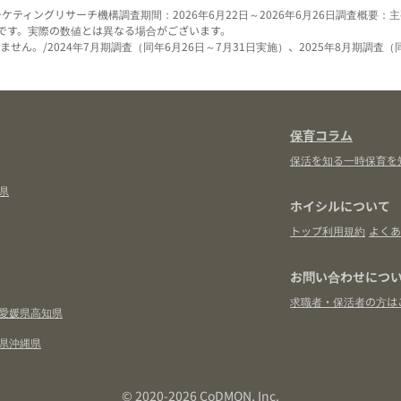
ーケティングリサーチ機構
調査期間：2026年6月22日～2026年6月26日
調査概要：主
です。実際の数値とは異なる場合がございます。
せん。/2024年7月期調査（同年6月26日～7月31日実施）、2025年8月期調査（
保育コラム
保活を知る
一時保育を
県
ホイシルについて
トップ
利用規約
よくあ
お問い合わせにつ
求職者・保活者の方は
愛媛県
高知県
県
沖縄県
© 2020-2026 CoDMON, Inc.