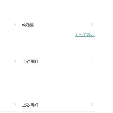
chevron_right
幼稚園
chevron_right
すべて表示
chevron_right
上砂川町
chevron_right
chevron_right
上砂川町
chevron_right