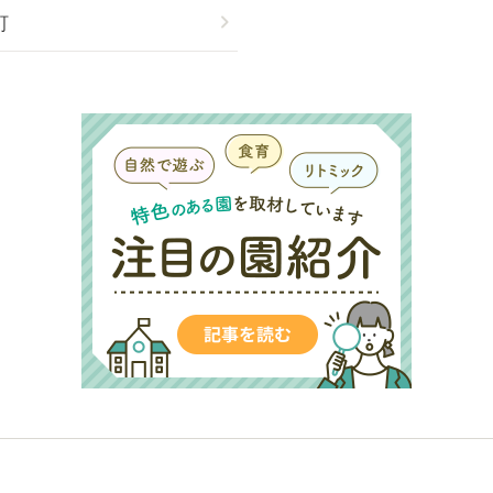
町
chevron_right