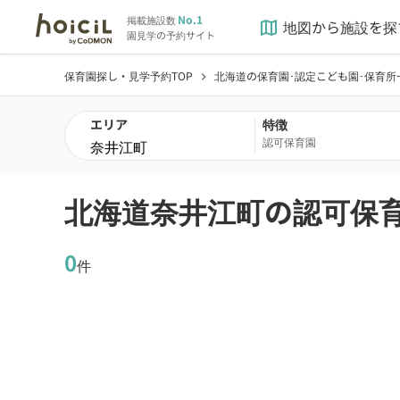
No.1
掲載施設数
地図から施設を探
map
園見学の予約サイト
保育園探し・見学予約TOP
北海道の保育園･認定こども園･保育所
chevron_right
エリア
特徴
認可保育園
北海道奈井江町の認可保
0
件