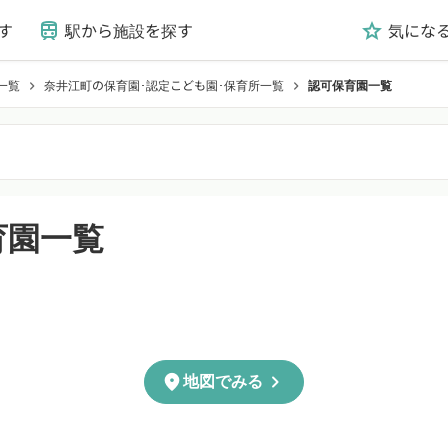
す
駅から施設を探す
気にな
train
grade
一覧
奈井江町の保育園･認定こども園･保育所一覧
認可保育園一覧
chevron_right
chevron_right
育園一覧
chevron_right
location_on
地図でみる