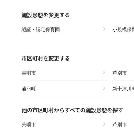
施設形態を変更する
認証・認定保育園
chevron_right
小規模保
市区町村を変更する
美唄市
chevron_right
芦別市
浦臼町
chevron_right
新十津川
他の市区町村からすべての施設形態を探す
美唄市
chevron_right
芦別市