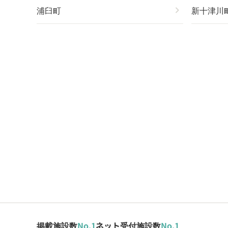
浦臼町
chevron_right
新十津川
掲載施設数
No.1
ネット受付施設数
No.1