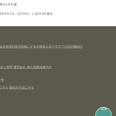
要4社を対象
同年8月1日～8月28日）に続き3年連続
知る
地域別保活情報
こどもの病気とおうちケア
注目の園紹介
るご質問
運営会社
個人情報保護方針
いて
こちら
施設の方はこちら
TOP