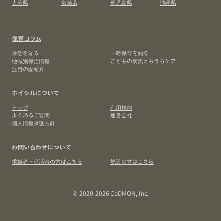
大分県
宮崎県
鹿児島県
沖縄県
保育コラム
保活を知る
一時保育を知る
地域別保活情報
こどもの病気とおうちケア
注目の園紹介
ホイシルについて
トップ
利用規約
よくあるご質問
運営会社
個人情報保護方針
お問い合わせについて
求職者・保活者の方はこちら
施設の方はこちら
© 2020-2026 CoDMON, Inc.