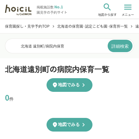
search
menu
No.1
掲載施設数
園見学の予約サイト
地図から探す
メニュー
保育園探し・見学予約TOP
北海道の保育園･認定こども園･保育所一覧
遠
chevron_right
chevron_right
詳細検索
北海道 遠別町
/
病院内保育
北海道遠別町の病院内保育一覧
chevron_right
location_on
地図でみる
0
件
chevron_right
location_on
地図でみる