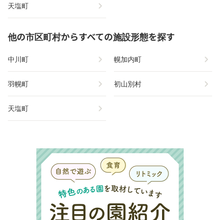
chevron_right
天塩町
他の市区町村からすべての施設形態を探す
chevron_right
chevron_right
中川町
幌加内町
chevron_right
chevron_right
羽幌町
初山別村
chevron_right
天塩町