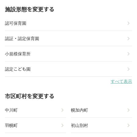
施設形態を変更する
chevron_right
認可保育園
chevron_right
認証・認定保育園
chevron_right
小規模保育所
chevron_right
認定こども園
すべて表示
市区町村を変更する
chevron_right
chevron_right
中川町
幌加内町
chevron_right
chevron_right
羽幌町
初山別村