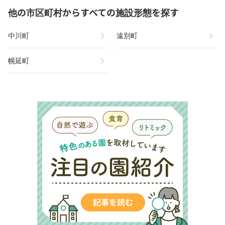
他の市区町村からすべての施設形態を探す
chevron_right
chevron_right
中川町
遠別町
chevron_right
幌延町