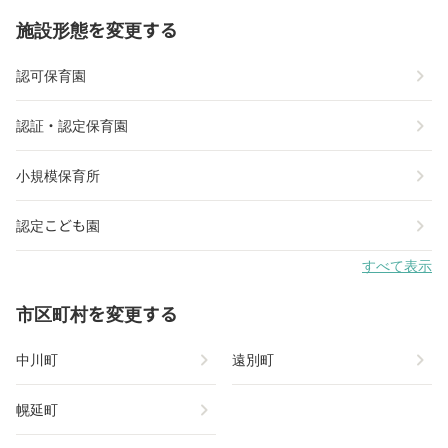
施設形態を変更する
chevron_right
認可保育園
chevron_right
認証・認定保育園
chevron_right
小規模保育所
chevron_right
認定こども園
すべて表示
市区町村を変更する
chevron_right
chevron_right
中川町
遠別町
chevron_right
幌延町