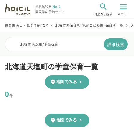
search
menu
No.1
掲載施設数
園見学の予約サイト
地図から探す
メニュー
保育園探し・見学予約TOP
北海道の保育園･認定こども園･保育所一覧
天
chevron_right
chevron_right
詳細検索
北海道 天塩町
/
学童保育
北海道天塩町の学童保育一覧
chevron_right
location_on
地図でみる
0
件
chevron_right
location_on
地図でみる