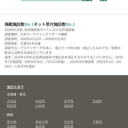
掲載施設数
No.1
ネット受付施設数
No.1
2026年6月期_保育園検索サイトにおける市場調査
調査機関：日本マーケティングリサーチ機構
調査期間：2026年6月22日～2026年6月26日
調査概要：主要4社を対象
調査手法：デスクリサーチを基に、累計データを比較・検証したものです。実際の
数値とは異なる場合がございます。
備考：2026年6月時点/効果効能等や優位性を保証するものではございません。/2024
年7月期調査（同年6月26日～7月31日実施）、2025年8月期調査（同年8月1日～8月
28日）に続き3年連続
施設を探す
北海道・東北
北海道
青森県
岩手県
宮城県
秋田県
山形県
福島県
関東
東京都
神奈川県
埼玉県
千葉県
茨城県
栃木県
群馬県