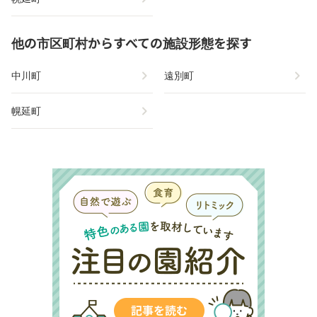
他の市区町村からすべての施設形態を探す
chevron_right
chevron_right
中川町
遠別町
chevron_right
幌延町