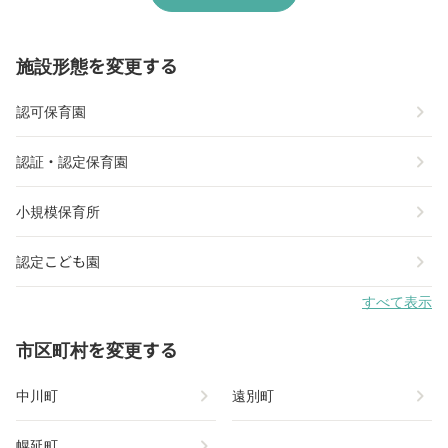
施設形態を変更する
chevron_right
認可保育園
chevron_right
認証・認定保育園
chevron_right
小規模保育所
chevron_right
認定こども園
すべて表示
市区町村を変更する
chevron_right
chevron_right
中川町
遠別町
chevron_right
幌延町