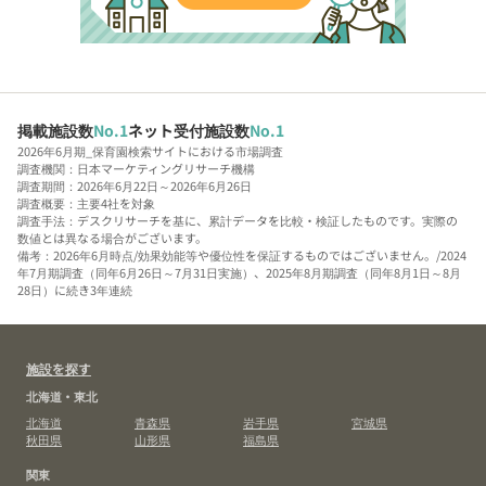
掲載施設数
No.1
ネット受付施設数
No.1
2026年6月期_保育園検索サイトにおける市場調査
調査機関：日本マーケティングリサーチ機構
調査期間：2026年6月22日～2026年6月26日
調査概要：主要4社を対象
調査手法：デスクリサーチを基に、累計データを比較・検証したものです。実際の
数値とは異なる場合がございます。
備考：2026年6月時点/効果効能等や優位性を保証するものではございません。/2024
年7月期調査（同年6月26日～7月31日実施）、2025年8月期調査（同年8月1日～8月
28日）に続き3年連続
施設を探す
北海道・東北
北海道
青森県
岩手県
宮城県
秋田県
山形県
福島県
関東