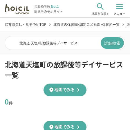
search
menu
No.1
掲載施設数
園見学の予約サイト
地図から探す
メニュー
保育園探し・見学予約TOP
北海道の保育園･認定こども園･保育所一覧
天
chevron_right
chevron_right
詳細検索
北海道 天塩町
/
放課後等デイサービス
北海道天塩町の放課後等デイサービス
一覧
chevron_right
location_on
地図でみる
0
件
chevron_right
location_on
地図でみる