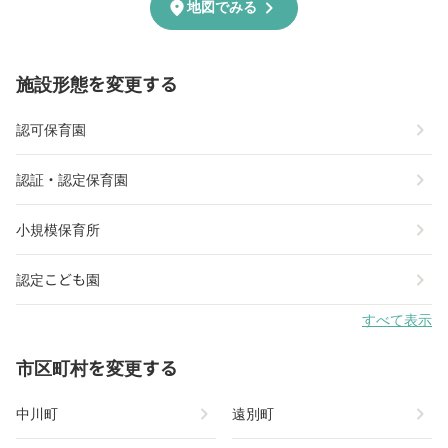
chevron_right
location_on
地図でみる
施設形態を変更する
chevron_right
認可保育園
chevron_right
認証・認定保育園
chevron_right
小規模保育所
chevron_right
認定こども園
すべて表示
市区町村を変更する
chevron_right
chevron_right
中川町
遠別町