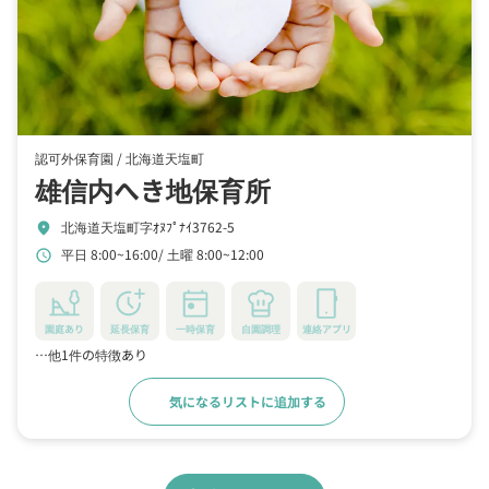
認可外保育園 /
北海道天塩町
雄信内へき地保育所
北海道天塩町字ｵﾇﾌﾟﾅｲ3762-5
location_on
平日 8:00~16:00
土曜 8:00~12:00
schedule
園庭あり
延長保育
一時保育
自園調理
連絡アプリ
…他1件の特徴あり
気になるリストに追加する
詳細をみる