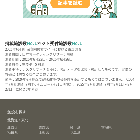
掲載施設数
No.1
ネット受付施設数
No.1
2026年6月期_保育園検索サイトにおける市場調査
調査機関：日本マーケティングリサーチ機構
調査期間：2026年6月22日～2026年6月26日
調査概要：主要4社を対象
調査手法：デスクリサーチを基に、累計データを比較・検証したものです。実際の
数値とは異なる場合がございます。
備考：2026年6月時点/効果効能等や優位性を保証するものではございません。/2024
年7月期調査（同年6月26日～7月31日実施）、2025年8月期調査（同年8月1日～8月
28日）に続き3年連続
施設を探す
北海道・東北
北海道
青森県
岩手県
宮城県
秋田県
山形県
福島県