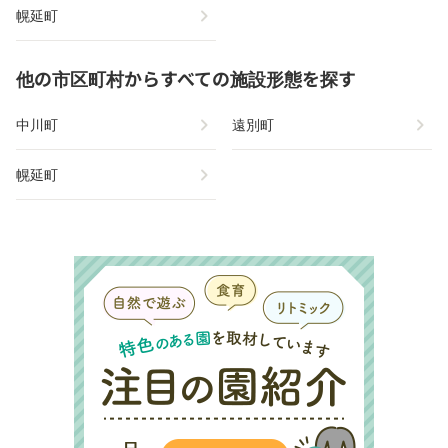
chevron_right
幌延町
他の市区町村からすべての施設形態を探す
chevron_right
chevron_right
中川町
遠別町
chevron_right
幌延町