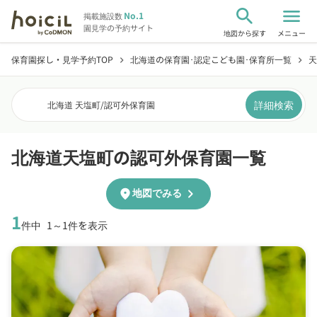
search
menu
No.1
掲載施設数
園見学の予約サイト
地図から探す
メニュー
保育園探し・見学予約TOP
北海道の保育園･認定こども園･保育所一覧
天
chevron_right
chevron_right
詳細検索
北海道 天塩町
/
認可外保育園
北海道天塩町の認可外保育園一覧
chevron_right
location_on
地図でみる
1
件中
1～1件を表示