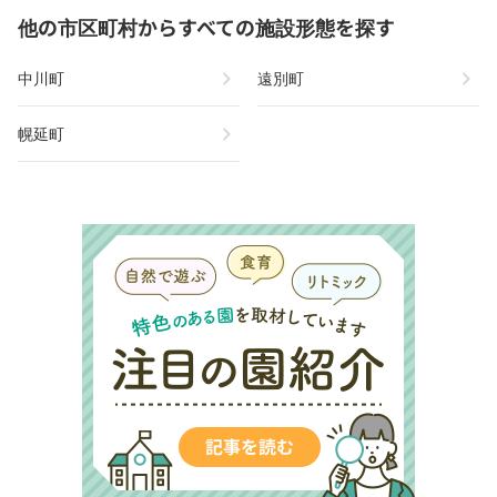
他の市区町村からすべての施設形態を探す
chevron_right
chevron_right
中川町
遠別町
chevron_right
幌延町