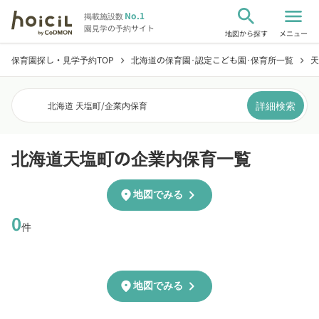
search
menu
No.1
掲載施設数
園見学の予約サイト
地図から探す
メニュー
保育園探し・見学予約TOP
北海道の保育園･認定こども園･保育所一覧
天
chevron_right
chevron_right
詳細検索
北海道 天塩町
/
企業内保育
北海道天塩町の企業内保育一覧
chevron_right
location_on
地図でみる
0
件
chevron_right
location_on
地図でみる