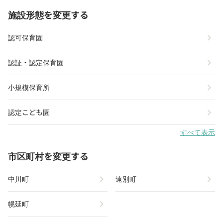
施設形態を変更する
chevron_right
認可保育園
chevron_right
認証・認定保育園
chevron_right
小規模保育所
chevron_right
認定こども園
すべて表示
市区町村を変更する
chevron_right
chevron_right
中川町
遠別町
chevron_right
幌延町