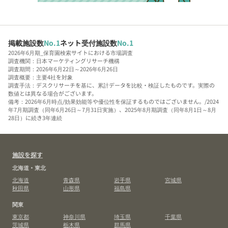
掲載施設数
No.1
ネット受付施設数
No.1
2026年6月期_保育園検索サイトにおける市場調査
調査機関：日本マーケティングリサーチ機構
調査期間：2026年6月22日～2026年6月26日
調査概要：主要4社を対象
調査手法：デスクリサーチを基に、累計データを比較・検証したものです。実際の
数値とは異なる場合がございます。
備考：2026年6月時点/効果効能等や優位性を保証するものではございません。/2024
年7月期調査（同年6月26日～7月31日実施）、2025年8月期調査（同年8月1日～8月
28日）に続き3年連続
施設を探す
北海道・東北
北海道
青森県
岩手県
宮城県
秋田県
山形県
福島県
関東
東京都
神奈川県
埼玉県
千葉県
茨城県
栃木県
群馬県