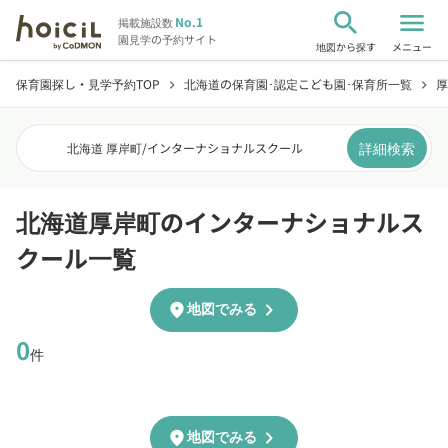
search
menu
No.1
掲載施設数
園見学の予約サイト
地図から探す
メニュー
保育園探し・見学予約TOP
北海道の保育園･認定こども園･保育所一覧
厚
chevron_right
chevron_right
詳細検索
北海道 厚岸町
/
インターナショナルスクール
北海道厚岸町のインターナショナルス
クール一覧
chevron_right
location_on
地図でみる
0
件
chevron_right
location_on
地図でみる