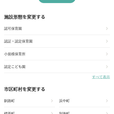
施設形態を変更する
chevron_right
認可保育園
chevron_right
認証・認定保育園
chevron_right
小規模保育所
chevron_right
認定こども園
すべて表示
市区町村を変更する
chevron_right
chevron_right
釧路町
浜中町
chevron_right
chevron_right
標茶町
別海町