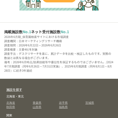
掲載施設数
No.1
ネット受付施設数
No.1
2026年6月期_保育園検索サイトにおける市場調査
調査機関：日本マーケティングリサーチ機構
調査期間：2026年6月22日～2026年6月26日
調査概要：主要4社を対象
調査手法：デスクリサーチを基に、累計データを比較・検証したものです。実際の
数値とは異なる場合がございます。
備考：2026年6月時点/効果効能等や優位性を保証するものではございません。/2024
年7月期調査（同年6月26日～7月31日実施）、2025年8月期調査（同年8月1日～8月
28日）に続き3年連続
施設を探す
北海道・東北
北海道
青森県
岩手県
宮城県
秋田県
山形県
福島県
関東