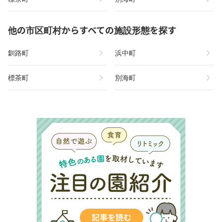
他の市区町村からすべての施設形態を探す
chevron_right
chevron_right
釧路町
浜中町
chevron_right
chevron_right
標茶町
別海町