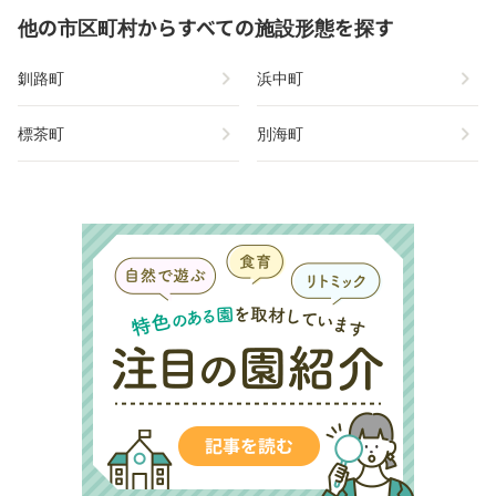
他の市区町村からすべての施設形態を探す
chevron_right
chevron_right
釧路町
浜中町
chevron_right
chevron_right
標茶町
別海町