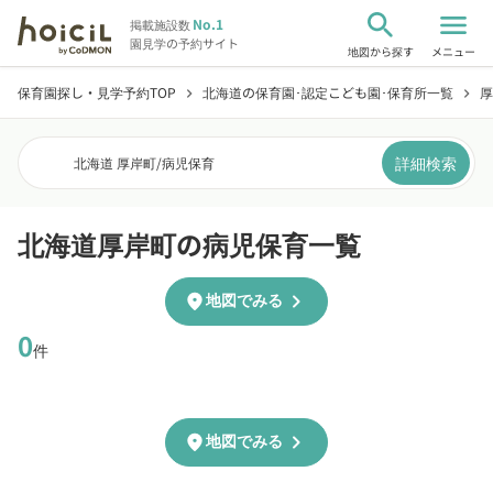
search
menu
No.1
掲載施設数
園見学の予約サイト
地図から探す
メニュー
保育園探し・見学予約TOP
北海道の保育園･認定こども園･保育所一覧
厚
chevron_right
chevron_right
詳細検索
北海道 厚岸町
/
病児保育
北海道厚岸町の病児保育一覧
chevron_right
location_on
地図でみる
0
件
chevron_right
location_on
地図でみる