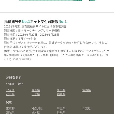
掲載施設数
No.1
ネット受付施設数
No.1
2026年6月期_保育園検索サイトにおける市場調査
調査機関：日本マーケティングリサーチ機構
調査期間：2026年6月22日～2026年6月26日
調査概要：主要4社を対象
調査手法：デスクリサーチを基に、累計データを比較・検証したものです。実際の
数値とは異なる場合がございます。
備考：2026年6月時点/効果効能等や優位性を保証するものではございません。/2024
年7月期調査（同年6月26日～7月31日実施）、2025年8月期調査（同年8月1日～8月
28日）に続き3年連続
施設を探す
北海道・東北
北海道
青森県
岩手県
宮城県
秋田県
山形県
福島県
関東
東京都
神奈川県
埼玉県
千葉県
茨城県
栃木県
群馬県