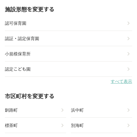
施設形態を変更する
chevron_right
認可保育園
chevron_right
認証・認定保育園
chevron_right
小規模保育所
chevron_right
認定こども園
すべて表示
市区町村を変更する
chevron_right
chevron_right
釧路町
浜中町
chevron_right
chevron_right
標茶町
別海町